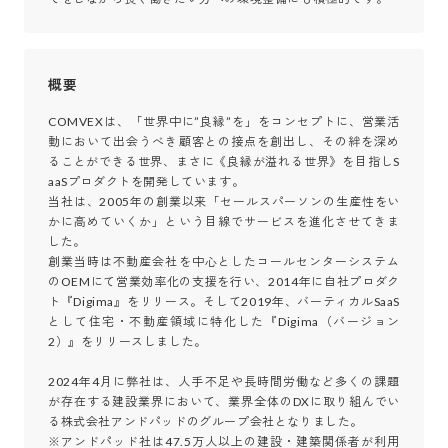
概要
COMVEXは、「世界中に”良縁”を」をコンセプトに、営業活
動において出会うべき顧客との接点を創出し、その絆を深め
ることができる世界、まさに《良縁が溢れる世界》を目指しS
aaSプロダクトを開発しています。

当社は、2005年の創業以来「セールスパーソンの生産性をい
かに高めていくか」という目線でサービスを進化させてきま
した。

創業当時は不動産会社を中心としたコールセンターシステム
のOEMにて営業効率化の支援を行い、2014年に自社プロダク
ト『Digima』をリリース。そして2019年、バーティカルSaaS
として住宅・不動産領域に特化した『Digima（バージョン
2）』をリリースしました。

2024年4月に弊社は、人手不足や長時間労働など多くの課題
が存在する建設業界において、業界全体のDXに取り組んでい
る株式会社アンドパッドのグループ会社となりました。

※アンドパッド社は47.5万人以上の建設・建築関係者が利用