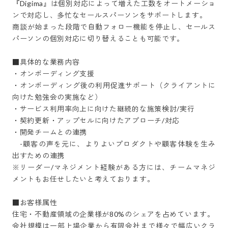
『Digima』は個別対応によって増えた工数をオートメーショ
ンで対応し、多忙なセールスパーソンをサポートします。

商談が始まった段階で自動フォロー機能を停止し、セールス
パーソンの個別対応に切り替えることも可能です。

■具体的な業務内容

・オンボーディング支援

・オンボーディング後の利用促進サポート（クライアントに
向けた勉強会の実施など）

・サービス利用率向上に向けた継続的な施策検討/実行

・契約更新・アップセルに向けたアプローチ/対応

・開発チームとの連携

　-顧客の声を元に、よりよいプロダクトや顧客体験を生み
出すための連携

※リーダー/マネジメント経験がある方には、チームマネジ
メントもお任せしたいと考えております。

■お客様属性

住宅・不動産領域の企業様が80%のシェアを占めています。

会社規模は一部上場企業から有限会社まで様々で幅広いクラ