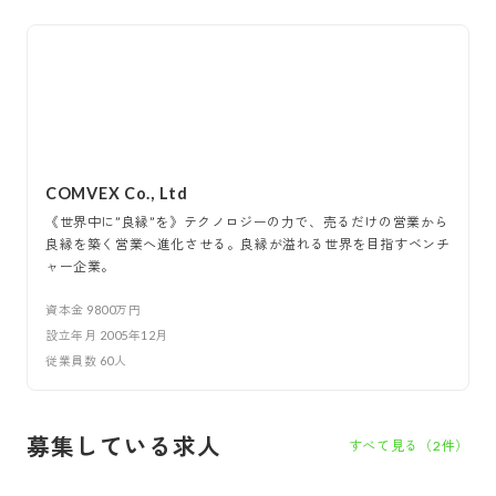
COMVEX Co., Ltd
《世界中に”良縁”を》テクノロジーの力で、売るだけの営業から
良縁を築く営業へ進化させる。良縁が溢れる世界を目指すベンチ
ャー企業。
資本金
9800万円
設立年月
2005年12月
従業員数
60
人
募集している求人
すべて見る（
2
件）