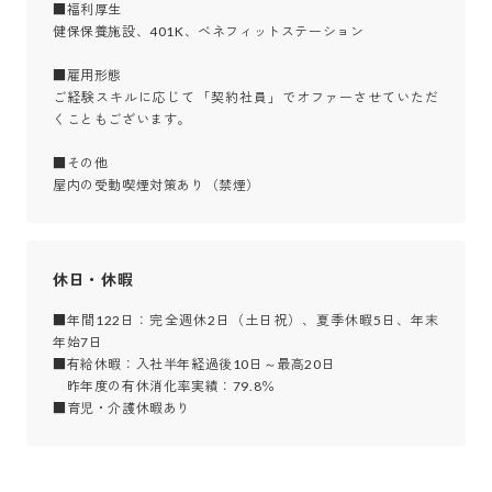
■福利厚生

健保保養施設、401K、ベネフィットステーション

■雇用形態

ご経験スキルに応じて「契約社員」でオファーさせていただ
くこともございます。

■その他

屋内の受動喫煙対策あり（禁煙）
休日・休暇
■年間122日：完全週休2日（土日祝）、夏季休暇5日、年末
年始7日

■有給休暇：入社半年経過後10日～最高20日

　昨年度の有休消化率実績：79.8％

■育児・介護休暇あり