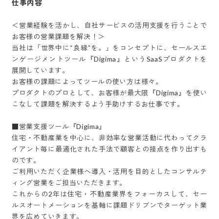
仕事内容
＜営業経験を活かし、自社サービスの活用支援を行うことで
お客様の営業課題を解決！＞

当社は「世界中に“良縁”を。」をコンセプトに、セールスエ
ンゲージメントツール『Digima』というSaaSプロダクトを
展開しています。

お客様の課題によってツールの使い方は様々。

プロダクトのプロとして、お客様が最大限『Digima』を使い
こなして課題を解決するよう手助けするお仕事です。

■営業支援ツール『Digima』

住宅・不動産業を中心に、非効率な営業活動に代わってクラ
イアント毎に最適化された手法で顧客との接点を作り出すも
のです。

ご利用いただく企業様へ導入・活用を目的としたコンサルテ
ィング営業をご担当いただきます。

これからの2年は住宅・不動産業界をフォーカスして、セー
ルスオートメーションを基軸に課題ドリブンでターゲット業
界を広めていきます。
