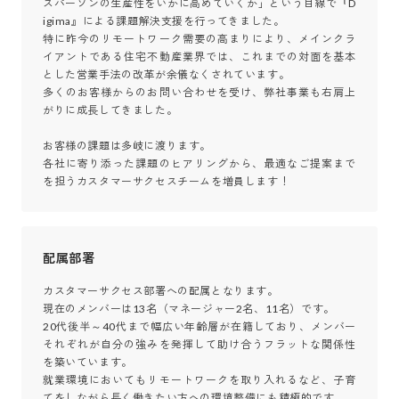
スパーソンの生産性をいかに高めていくか」という目線で『D
igima』による課題解決支援を行ってきました。

特に昨今のリモートワーク需要の高まりにより、メインクラ
イアントである住宅不動産業界では、これまでの対面を基本
とした営業手法の改革が余儀なくされています。

多くのお客様からのお問い合わせを受け、弊社事業も右肩上
がりに成長してきました。

お客様の課題は多岐に渡ります。

各社に寄り添った課題のヒアリングから、最適なご提案まで
を担うカスタマーサクセスチームを増員します！
配属部署
カスタマーサクセス部署への配属となります。

現在のメンバーは13名（マネージャー2名、11名）です。

20代後半～40代まで幅広い年齢層が在籍しており、メンバー
それぞれが自分の強みを発揮して助け合うフラットな関係性
を築いています。

就業環境においてもリモートワークを取り入れるなど、子育
てをしながら長く働きたい方への環境整備にも積極的です。