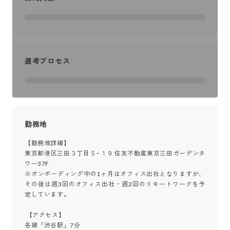
選考プロセス
勤務地
【勤務地詳細】

東京都港区三田３丁目５−１９ 住友不動産東京三田ガーデンタ
ワー37F

※オンボーディング中の1ヶ月はオフィス出社となりますが、
その後は週3回のオフィス出社・週2回のリモートワークを予
定しています。

 【アクセス】

各線「渋谷駅」7分