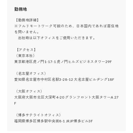
勤務地
【勤務地詳細】

※フルリモートワーク可能のため、日本国内であれば居住地
を問いません。

　出社時は以下オフィスをご使用いただきます。

 【アクセス】

（東京本社）

東京都港区虎ノ門1-17-1 虎ノ門ヒルズビジネスタワー29F

（名古屋オフィス）

愛知県名古屋市中村区名駅3-28-12 大名古屋ビルヂング18F

（大阪オフィス）

大阪府大阪市北区大深町4-20 グランフロント大阪タワーA 27
F

（博多サテライトオフィス）

福岡県博多区博多駅中央街8-1 JRJP博多ビル3F