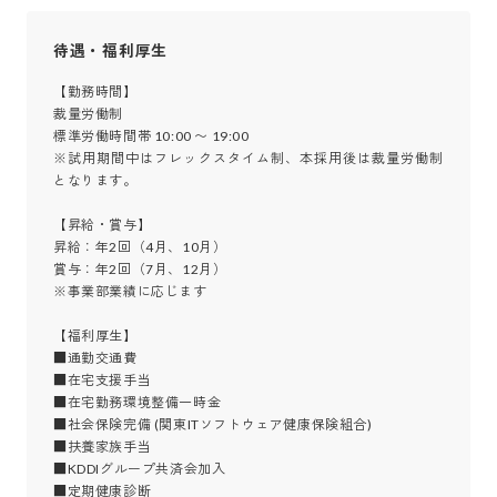
待遇・福利厚生
【勤務時間】

裁量労働制

標準労働時間帯 10:00 〜 19:00

※試用期間中はフレックスタイム制、本採用後は裁量労働制
となります。

【昇給・賞与】

昇給：年2回（4月、10月）

賞与：年2回（7月、12月）

※事業部業績に応じます

【福利厚生】

■通勤交通費

■在宅支援手当

■在宅勤務環境整備一時金

■社会保険完備 (関東ITソフトウェア健康保険組合)

■扶養家族手当

■KDDIグループ共済会加入

■定期健康診断
