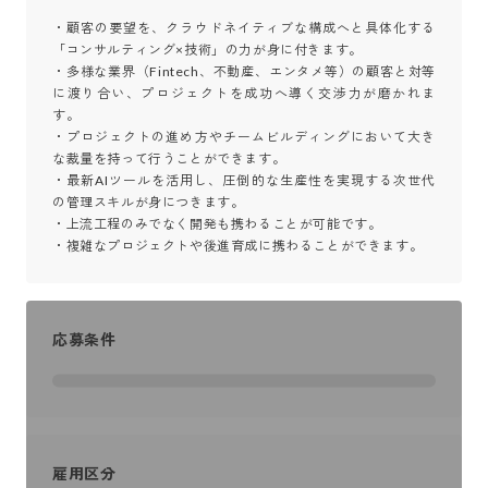
・顧客の要望を、クラウドネイティブな構成へと具体化する
「コンサルティング×技術」の力が身に付きます。

・多様な業界（Fintech、不動産、エンタメ等）の顧客と対等
に渡り合い、プロジェクトを成功へ導く交渉力が磨かれま
す。

・プロジェクトの進め方やチームビルディングにおいて大き
な裁量を持って行うことができます。

・最新AIツールを活用し、圧倒的な生産性を実現する次世代
の管理スキルが身につきます。

・上流工程のみでなく開発も携わることが可能です。

・複雑なプロジェクトや後進育成に携わることができます。
応募条件
雇用区分