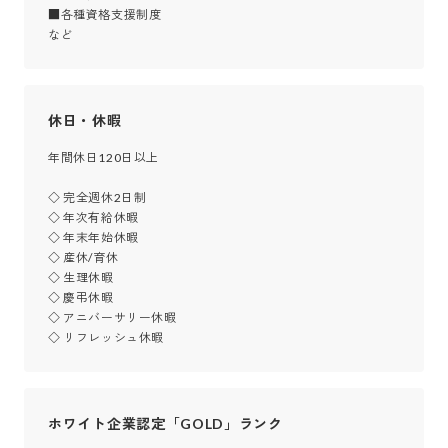
■各種資格支援制度

など
休日・休暇
年間休日120日以上

◇ 完全週休2日制

◇ 年次有給休暇

◇ 年末年始休暇

◇ 産休/育休

◇ 生理休暇

◇ 慶弔休暇

◇ アニバーサリー休暇

◇ リフレッシュ休暇
ホワイト企業認定「GOLD」ランク