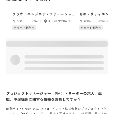
クラウドエンジニア / ソリューショ
セキュリティエンジ
ンアーキテクト
500万円〜800万円
東京都, 愛知県, 大阪府, 福岡県, フルリモート
400万円〜800万円
リモート勤務可
リモート勤務可
プロジェクトマネージャー（PM）・リーダー
の求人、転
職、中途採用に関する情報をお探しですか？
転職サイトGreenでは、
KDDIアイレット株式会社
の
プロジェクトマネ
ージャー（PM）・リーダー
に関する正社員求人、中途採用に関する情