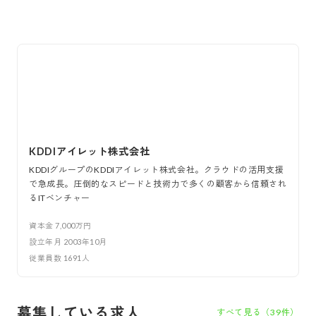
KDDIアイレット株式会社
KDDIグループのKDDIアイレット株式会社。クラウドの活用支援
で急成長。圧倒的なスピードと技術力で多くの顧客から信頼され
るITベンチャー
資本金
7,000万円
設立年月
2003年10月
従業員数
1691
人
募集している求人
すべて見る（
39
件）