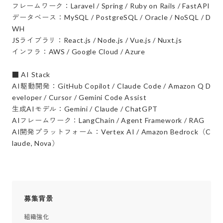
フレームワーク：Laravel / Spring / Ruby on Rails / FastAPI

データベース：MySQL / PostgreSQL / Oracle / NoSQL / D
WH

JSライブラリ：React.js / Node.js / Vue.js / Nuxt.js

インフラ：AWS / Google Cloud / Azure

■ AI Stack

AI駆動開発：GitHub Copilot / Claude Code / Amazon Q D
eveloper / Cursor / Gemini Code Assist

生成AIモデル：Gemini / Claude / ChatGPT

AIフレームワーク：LangChain / Agent Framework / RAG

AI開発プラットフォーム：Vertex AI / Amazon Bedrock（C
laude, Nova）
募集背景
組織強化