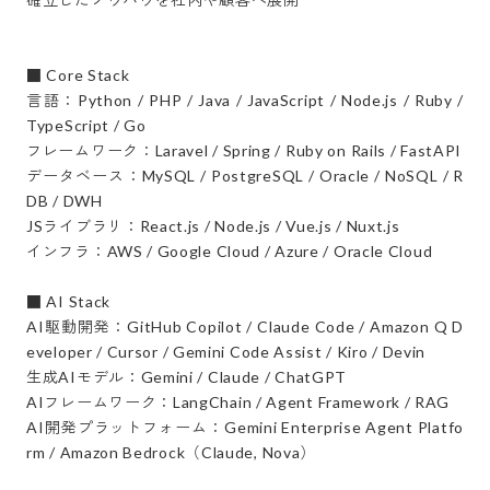
■ Core Stack

言語：Python / PHP / Java / JavaScript / Node.js / Ruby / 
TypeScript / Go

フレームワーク：Laravel / Spring / Ruby on Rails / FastAPI

データベース：MySQL / PostgreSQL / Oracle / NoSQL / R
DB / DWH

JSライブラリ：React.js / Node.js / Vue.js / Nuxt.js

インフラ：AWS / Google Cloud / Azure / Oracle Cloud

■ AI Stack

AI駆動開発：GitHub Copilot / Claude Code / Amazon Q D
eveloper / Cursor / Gemini Code Assist / Kiro / Devin

生成AIモデル：Gemini / Claude / ChatGPT

AIフレームワーク：LangChain / Agent Framework / RAG

AI開発プラットフォーム：Gemini Enterprise Agent Platfo
rm / Amazon Bedrock（Claude, Nova）