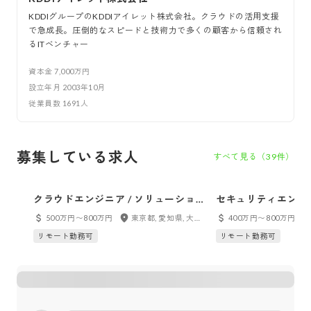
KDDIグループのKDDIアイレット株式会社。クラウドの活用支援
で急成長。圧倒的なスピードと技術力で多くの顧客から信頼され
るITベンチャー
資本金
7,000万円
設立年月
2003年10月
従業員数
1691
人
募集している求人
すべて見る（
39
件）
クラウドエンジニア / ソリューショ
セキュリティエンジ
ンアーキテクト
500万円〜800万円
東京都, 愛知県, 大阪府, 福岡県, フルリモート
400万円〜800万円
リモート勤務可
リモート勤務可