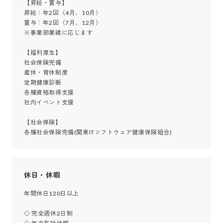
【昇給・賞与】

昇給：年2回（4月、10月）

賞与：年2回（7月、12月）

※事業部業績に応じます

【福利厚生】

社会保険完備

産休・育休制度

定期健康診断

各種資格取得支援

社内イベント支援

【社会保険】

各種社会保険完備(関東ITソフトウェア健康保険組合)
休日・休暇
年間休日120日以上

◇ 完全週休2日制
