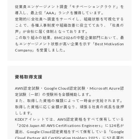
従業員エンゲージメント調査「モチベーションクラウド」を
導入し、最上位「AAA」ランクを獲得しています。

定期的に全社員へ調査をサーベイし、組織状態を可視化する
ことで、各種人事制度や組織改善に役立てており、「社員の
声」が会社に届く体制となっております。

この取り組みの結果、BMC2026の中堅企業部門において、最
もエンゲージメント状態が高い企業を示す「Best Motivation 
Company」を受賞しました。
資格取得支援
AWS認定試験・Google Cloud認定試験・Microsoft Azure認
定試験（一部）の受験料を全額補助します。

また、取得した資格の種類によって一時金が支給されます。
取得した資格に応じ金額が異なり、頑張る社員の成長を後押
しします。

KDDIアイレットでは、AWS認定資格をすべて保有している
「2026 Japan All AWS Certifications Engineers」に124名が
選出、Google Cloud認定資格をすべて保有している「Google 
Cloud Partner All Certification Holders 2025」に57名選出