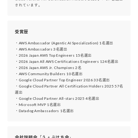
されています。
受賞歴
・AWS Ambassador (Agentic AI Specialization) 1名選出

・AWS Ambassadors 3名選出

・2026 Japan AWS Top Engineers 15名選出

・2026 Japan All AWS Certifications Engineers 124名選出

・2026 Japan AWS Jr. Champions 2名

・AWS Community Builders 10名選出

・Google Cloud Partner Top Engineer 2026 33名選出

・Google Cloud Partner All Certification Holders 2025 57名
選出

・Google Cloud Partner All-stars 2025 4名選出

・Microsoft MVP 1名選出

・Datadog Ambassadors 1名選出
会社説明会「うぇぶはち会」