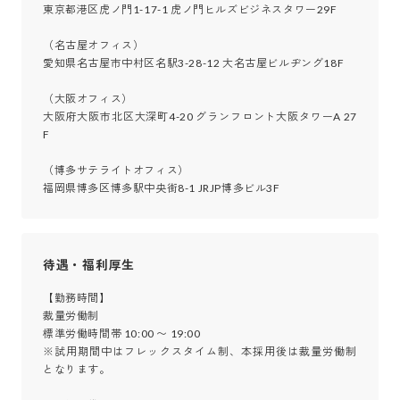
東京都港区虎ノ門1-17-1 虎ノ門ヒルズビジネスタワー29F

（名古屋オフィス）

愛知県名古屋市中村区名駅3-28-12 大名古屋ビルヂング18F

（大阪オフィス）

大阪府大阪市北区大深町4-20 グランフロント大阪タワーA 27
F

（博多サテライトオフィス）

福岡県博多区博多駅中央街8-1 JRJP博多ビル3F
待遇・福利厚生
【勤務時間】

裁量労働制

標準労働時間帯 10:00 〜 19:00

※試用期間中はフレックスタイム制、本採用後は裁量労働制
となります。
