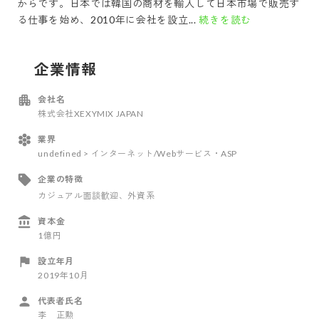
からです。日本では韓国の商材を輸入して日本市場で販売す
る仕事を始め、2010年に会社を設立...
続きを読む
企業情報
会社名
株式会社XEXYMIX JAPAN
業界
undefined > インターネット/Webサービス・ASP
企業の特徴
カジュアル面談歓迎
、外資系
資本金
1億円
設立年月
2019年10月
代表者氏名
李 正勲