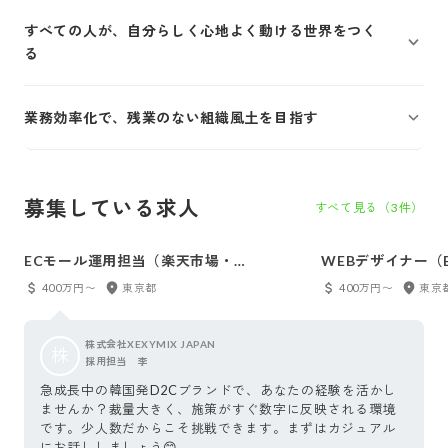
すべての人が、自分らしく心地よく動ける世界をつく
る
業務効率化で、残業のない組織風土を目指す
募集している求人
すべて見る（
3
件）
ECモール運用担当（楽天市場・
WEBデザイナー（
Amazon・Yahoo!ショッピング・
イティブ全般を担
400万円〜
東京都
400万円〜
東京
ZOZOTOWN／CROSS MALL活用経験者
即戦力歓迎）
歓迎）
株式会社XEXYMIX JAPAN
株
採用担当 李
急成長中の韓国発D2Cブランドで、あなたの経験を活かし
ませんか？裁量大きく、施策がすぐ数字に反映される環境
です。少人数だからこそ挑戦できます。まずはカジュアル
にお話ししましょう😊