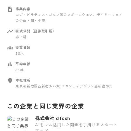
事業内容
ヨガ・ピラティス・ゴルフ等のスポーツウェア、デイリーウェア
の企画・卸・小売
株式公開（証券取引所）
非上場
従業員数
30人
平均年齢
31歳
本社住所
東京都新宿区西新宿3-7-30 フロンティアグラン西新宿 303
この企業と同じ業界の企業
株式会社 dTosh
AIをフル活用した開発を手掛けるスタート
アップ