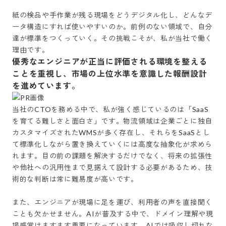
紙の検品や手作業が残る現場をどうデジタル化し、どんなデ
ータ構造にすれば使いやすいのか。前例のない領域で、自分
達が標準をつくっていく。その挑戦こそが、私が当社で働く
優秀なエンジニアが正当に評価される環境を整える
ことを重視し、市場の上位水準を意識した報酬設計
を進めています。
当社のCTOを務める中で、私が強く感じているのは「SaaS
を育てる難しさと面白さ」です。物流領域は企業ごとに独自
カスタマイズされたWMSが多く存在し、それらをSaaSとし
て標準化しながら置き換えていくには高度な抽象化が求めら
れます。目の前の課題を解決するだけでなく、将来の拡張性
や他社への汎用性まで見据えて設計する必要があるため、技
術的な判断は常に難易度が高いです。

また、エンジニアが現場に足を運び、利用者の声を直接聞く
ことも欠かせません。AIが普及する中で、ドメイン理解や現
場感覚はますます重要になっています。AIでは吸収し切れな