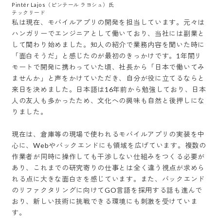
Pintér Lajos（ピンテール ラヨシュ）氏

私は現在、モバイルアプリの開発を担当しています。元々は
ハンガリーでエンジニアとして働いており、当社には副業と
して関わり始めました。知人の紹介で業務内容を聞いた時に
「面白そうだ」と感じたのが最初のきっかけです。1年間リ
モートで開発に携わっていた頃、社長から「日本で働いてみ
ませんか」と声をかけていただき、自分が役に立てるならと
来日を決めました。日本語は16年前から勉強しており、日本
人の友人も多かったため、文化への興味も自然と後押しにな
りました。

現在は、倉庫等の現場で使われるモバイルアプリの実装を中
心に、Webやバックエンドにも領域を広げています。複数の
作業者が同時に操作しても干渉しない仕組みをつくる必要が
あり、これまでの研究寄りの仕事とは全く違う視点が求めら
れる点に大きな面白さを感じています。また、バックエンド
のリファクタリングに向けてGO言語を採用する話も進んで
おり、新しい技術に挑戦できる環境にも刺激を受けていま
す。
