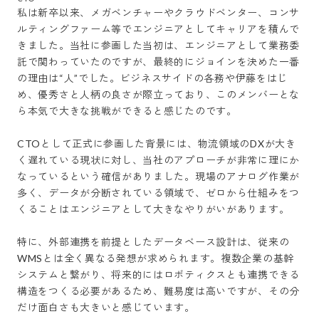
私は新卒以来、メガベンチャーやクラウドベンター、コンサ
ルティングファーム等でエンジニアとしてキャリアを積んで
きました。当社に参画した当初は、エンジニアとして業務委
託で関わっていたのですが、最終的にジョインを決めた一番
の理由は“人”でした。ビジネスサイドの各務や伊藤をはじ
め、優秀さと人柄の良さが際立っており、このメンバーとな
ら本気で大きな挑戦ができると感じたのです。

CTOとして正式に参画した背景には、物流領域のDXが大き
く遅れている現状に対し、当社のアプローチが非常に理にか
なっているという確信がありました。現場のアナログ作業が
多く、データが分断されている領域で、ゼロから仕組みをつ
くることはエンジニアとして大きなやりがいがあります。

特に、外部連携を前提としたデータベース設計は、従来の
WMSとは全く異なる発想が求められます。複数企業の基幹
システムと繋がり、将来的にはロボティクスとも連携できる
構造をつくる必要があるため、難易度は高いですが、その分
だけ面白さも大きいと感じています。
