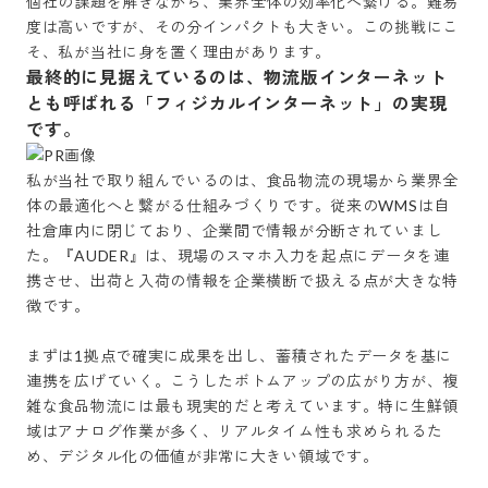
個社の課題を解きながら、業界全体の効率化へ繋げる。難易
度は高いですが、その分インパクトも大きい。この挑戦にこ
最終的に見据えているのは、物流版インターネット
とも呼ばれる「フィジカルインターネット」の実現
です。
私が当社で取り組んでいるのは、食品物流の現場から業界全
体の最適化へと繋がる仕組みづくりです。従来のWMSは自
社倉庫内に閉じており、企業間で情報が分断されていまし
た。『AUDER』は、現場のスマホ入力を起点にデータを連
携させ、出荷と入荷の情報を企業横断で扱える点が大きな特
徴です。

まずは1拠点で確実に成果を出し、蓄積されたデータを基に
連携を広げていく。こうしたボトムアップの広がり方が、複
雑な食品物流には最も現実的だと考えています。特に生鮮領
域はアナログ作業が多く、リアルタイム性も求められるた
め、デジタル化の価値が非常に大きい領域です。
