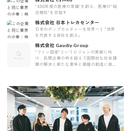
“100年後の医療の常識”を創る、医療の“総
合商社”を目指す
株式会社 日本トレカセンター
日本のポップカルチャーを世界へ |「世界
を代表する会社を創る」
株式会社 Gaudiy Group
“ファン国家“というビジョンの実装に向
け、民間企業の枠を超えて国際的な社会課
題の解決と新たな意味と価値の創造に挑む
会社です。