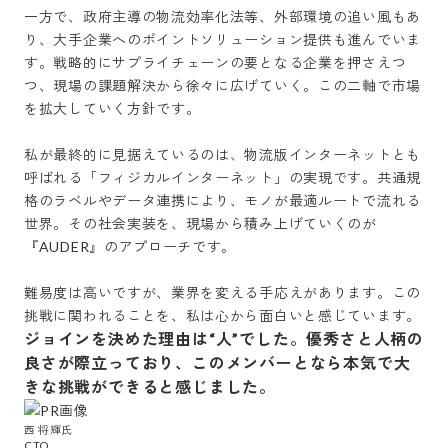
一方で、政府主導の物流効率化法等、外部環境の追い風もあ
り、大手企業へのポイントソリューション提供も進んでいま
す。戦略的にサプライチェーンの要となる企業を押さえつ
つ、現場の課題解決から徐々に広げていく。この二軸で市場
を拡大していく方針です。

私が最終的に見据えているのは、物流版インターネットとも
呼ばれる「フィジカルインターネット」の実現です。共通規
格のラベルやデータ連携により、モノが最適ルートで流れる
世界。その社会実装を、現場から積み上げていくのが
『AUDER』のアプローチです。

難易度は高いですが、業界を変える手応えがあります。この
ジョインを決めた理由は“人”でした。優秀さと人柄の
良さが際立っており、このメンバーとなら本気で大
きな挑戦ができると感じました。
西 将輝氏
