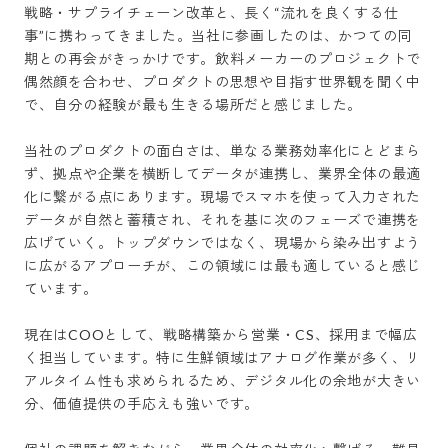
戦略・サプライチェーン改革と、長く“流れを良くする仕
事”に携わってきました。当社に参画したのは、かつての同
期との再会がきっかけです。飲料メーカーのプロジェクトで
偶然顔を合わせ、プロダクトの思想や目指す世界観を聞く中
で、自分の経験が最も生きる場所だと感じました。

当社のプロダクトの面白さは、単なる業務効率化にとどまら
ず、拠点や企業を横断してデータが連携し、業界全体の最適
化に繋がる点にあります。現場でスマホを使って入力された
データが自然と蓄積され、それを基に次のフェーズで連携を
広げていく。トップダウンではなく、現場から染み出すよう
に広がるアプローチが、この領域には最も適していると感じ
ています。

現在はCOOとして、戦略構築から営業・CS、採用まで幅広
く担当しています。特に生鮮領域はアナログ作業が多く、リ
アルタイム性も求められるため、デジタル化の余地が大きい
分、価値提供の手応えも強いです。
