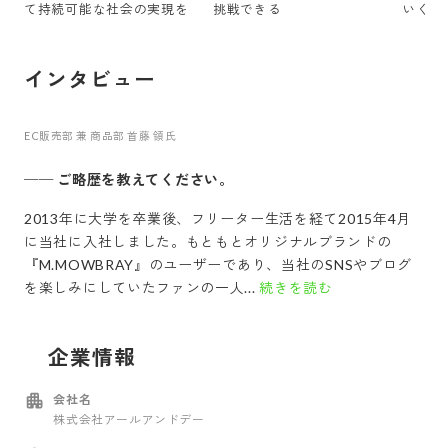
て持続可能な社会の実現を
挑戦できる
いく
インタビュー
EC販売部 兼 商品部 首藤 領氏
──
ご略歴を教えてください。
2013年に大学を卒業後、フリーター生活を経て2015年4月
に当社に入社しました。もともとオリジナルブランドの
『M.MOWBRAY』のユーザーであり、当社のSNSやブログ
を楽しみにしていたファンの一人...
続きを読む
企業情報
会社名
株式会社アールアンドデー