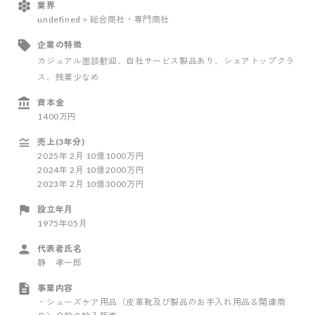
業界
undefined > 総合商社・専門商社
企業の特徴
カジュアル面談歓迎
、自社サービス製品あり
、シェアトップクラ
ス
、残業少なめ
資本金
1400万円
売上(3年分)
2025
年
2
月
10億1000万円
2024
年
2
月
10億2000万円
2023
年
2
月
10億3000万円
設立年月
1975年05月
代表者氏名
静 孝一郎
事業内容
・シューズケア用品（皮革靴及び製品のお手入れ用品＆関連商