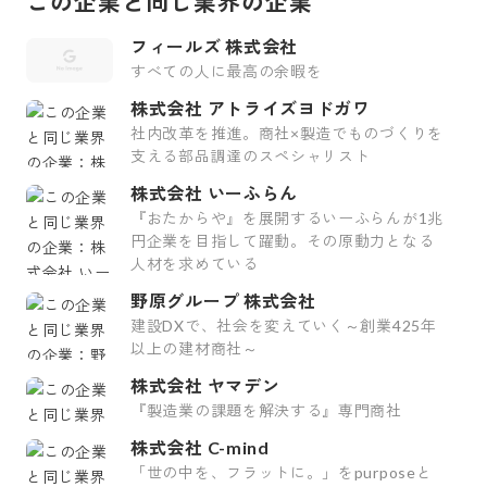
この企業と同じ業界の企業
フィールズ 株式会社
すべての人に最高の余暇を
株式会社 アトライズヨドガワ
社内改革を推進。商社×製造でものづくりを
支える部品調達のスペシャリスト
株式会社 いーふらん
『おたからや』を展開するいーふらんが1兆
円企業を目指して躍動。その原動力となる
人材を求めている
野原グループ 株式会社
建設DXで、社会を変えていく～創業425年
以上の建材商社～
株式会社 ヤマデン
『製造業の課題を解決する』専門商社
株式会社 C-mind
「世の中を、フラットに。」をpurposeと