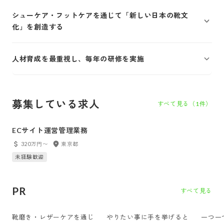
シューケア・フットケアを通じて「新しい日本の靴文
化」を創造する
人材育成を最重視し、毎年の研修を実施
募集している求人
すべて見る（
1
件）
ECサイト運営管理業務
320万円〜
東京都
未経験歓迎
PR
すべて見る
靴磨き・レザーケアを通じ
やりたい事に手を挙げると
一つ一