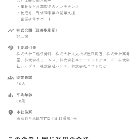
品）全般の輸入販売
・革靴など皮革製品のメンテナンス
・靴磨き、靴修理事業の開業支援
・企業研修サポート
株式公開（証券取引所）
非上場
主要取引先
株式会社三越伊勢丹、株式会社大丸松坂屋百貨店、株式会社髙島
屋、株式会社ビームス、株式会社ユナイテッドアローズ、株式会
社シップス、株式会社ハンズ、株式会社ロフトなど
従業員数
50人
平均年齢
38歳
本社住所
東京都台東区雷門2丁目13番地4号