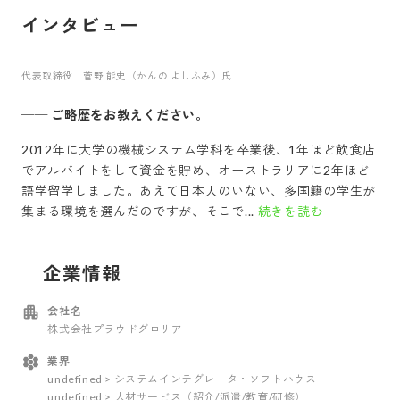
インタビュー
代表取締役 菅野 能史（かんの よしふみ）氏
──
ご略歴をお教えください。
2012年に大学の機械システム学科を卒業後、1年ほど飲食店
でアルバイトをして資金を貯め、オーストラリアに2年ほど
語学留学しました。あえて日本人のいない、多国籍の学生が
集まる環境を選んだのですが、そこで...
続きを読む
企業情報
会社名
株式会社プラウドグロリア
業界
undefined > システムインテグレータ・ソフトハウス
undefined > 人材サービス（紹介/派遣/教育/研修）