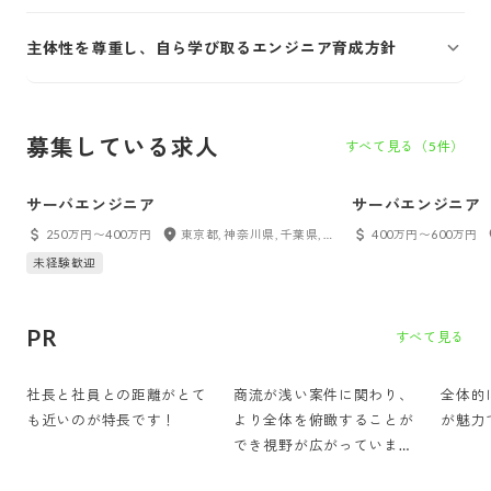
主体性を尊重し、自ら学び取るエンジニア育成方針
募集している求人
すべて見る（
5
件）
サーバエンジニア
サーバエンジニア
250万円〜400万円
東京都, 神奈川県, 千葉県, 埼玉県
400万円〜600万円
未経験歓迎
PR
すべて見る
社長と社員との距離がとて
商流が浅い案件に関わり、
全体的
も近いのが特長です！
より全体を俯瞰することが
が魅力
でき視野が広がっていま
す！