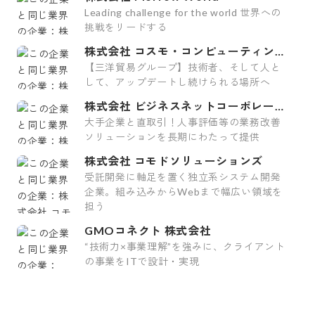
Leading challenge for the world 世界への
挑戦をリードする
株式会社 コスモ・コンピューティング
システム
【三洋貿易グループ】技術者、そして人と
して、アップデートし続けられる場所へ
株式会社 ビジネスネットコーポレーシ
ョン
大手企業と直取引！人事評価等の業務改善
ソリューションを長期にわたって提供
株式会社 コモドソリューションズ
受託開発に軸足を置く独立系システム開発
企業。組み込みからWebまで幅広い領域を
担う
GMOコネクト 株式会社
“技術力×事業理解”を強みに、クライアント
の事業をITで設計・実現