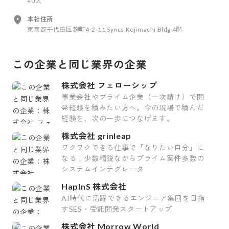
40人
本社住所
東京都千代田区麹町4-2-11 Syncs Kojimachi Bldg 4階
この企業と同じ業界の企業
株式会社 フェローシップ
事業会社やプライム企業（一次請け）で開
発経験を積みたい方へ。今の現場で積んだ
経験を、次の一歩につなげます。
株式会社 grinleap
ワクワクできる仕事で「なりたい自分」に
なる！少数精鋭ながらプライム案件多数の
システムインテグレータ
HapInS 株式会社
AI時代に活躍できるエンジニア集団を目指
すSES・受託開発スタートアップ
株式会社 Morrow World