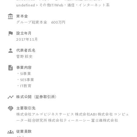
undefined > その他IT/Web・通信・インターネット系
資本金
グループ総資本金 600万円
設立年月
2017年11月
代表者氏名
菅野 能史
事業内容
・SI事業
・SES事業
・IT教育
株式公開（証券取引所）
主要取引先
株式会社アルゴビジネスサービス 株式会社ABI 株式会社 コンピュ
ーター総合研究所 株式会社ティーエーシー 富士通株式会社
従業員数