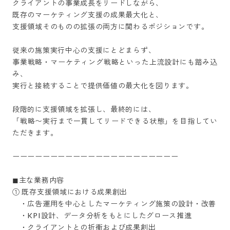
クライアントの事業成長をリードしながら、

既存のマーケティング支援の成果最大化と、

支援領域そのものの拡張の両方に関わるポジションです。

従来の施策実行中心の支援にとどまらず、

事業戦略・マーケティング戦略といった上流設計にも踏み込
み、

実行と接続することで提供価値の最大化を図ります。

段階的に支援領域を拡張し、最終的には、

「戦略〜実行まで一貫してリードできる状態」を目指してい
ただきます。

ーーーーーーーーーーーーーーーーーーーーーー

◼︎主な業務内容

① 既存支援領域における成果創出

　・広告運用を中心としたマーケティング施策の設計・改善

　・KPI設計、データ分析をもとにしたグロース推進

　・クライアントとの折衝および成果創出
