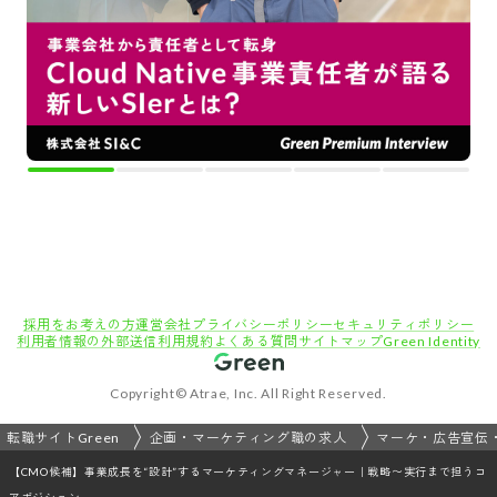
採用をお考えの方
運営会社
プライバシーポリシー
セキュリティポリシー
利用者情報の外部送信
利用規約
よくある質問
サイトマップ
Green Identity
Copyright© Atrae, Inc. All Right Reserved.
転職サイトGreen
企画・マーケティング職の求人
マーケ・広告宣伝
【CMO候補】事業成長を“設計”するマーケティングマネージャー｜戦略〜実行まで担うコ