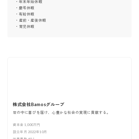
・年末年始休暇

・慶弔休暇

・有給休暇

・産前・産後休暇

・育児休暇
株式会社Bamosグループ
世の中に喜びを届け、心豊かな社会の実現に貢献する。
資本金
1,000万円
設立年月
2022年10月
従業員数
40
人