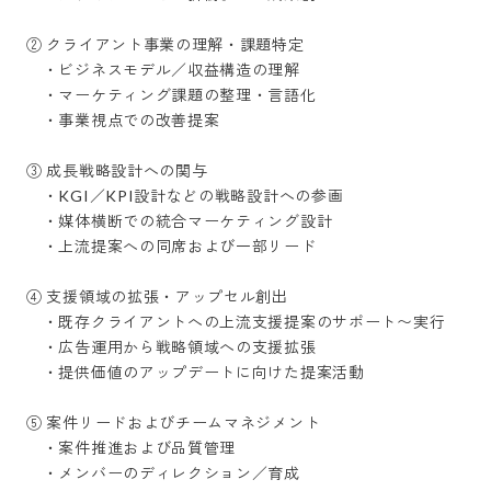
② クライアント事業の理解・課題特定

　・ビジネスモデル／収益構造の理解

　・マーケティング課題の整理・言語化

　・事業視点での改善提案

③ 成長戦略設計への関与

　・KGI／KPI設計などの戦略設計への参画

　・媒体横断での統合マーケティング設計

　・上流提案への同席および一部リード

④ 支援領域の拡張・アップセル創出

　・既存クライアントへの上流支援提案のサポート〜実行

　・広告運用から戦略領域への支援拡張

　・提供価値のアップデートに向けた提案活動

⑤ 案件リードおよびチームマネジメント

　・案件推進および品質管理

　・メンバーのディレクション／育成
