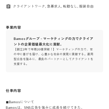
クライアントワーク, 急募求人, 転勤なし, 服装自由
事業内容
Bamosグループ - マーケティングの力でクライア
ントの企業価値最大化に貢献。
【創立2年で年商20億突破！】マーケティングの力で、世
の中に喜びを届け、心豊かな社会の実現に貢献する。運用
型広告を強みに、最良のパートナーとしてクライアントを
支援する。
仕事内容
◼︎Bamosについて

Bamosは、SNS広告を強みに成長を続けてきた、
