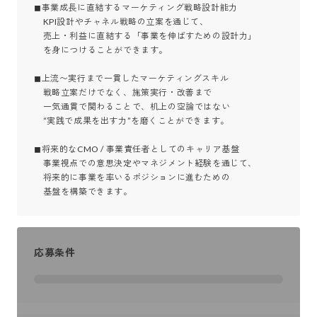
◼︎事業成長に直結するマーケティング戦略設計能力

　KPI設計やチャネル戦略の立案を通じて、

　売上・利益に直結する「事業を伸ばすための設計力」

　を身につけることができます。

◼︎上流〜実行まで一貫したマーケティングスキル

　戦略立案だけでなく、施策実行・改善まで

　一気通貫で関わることで、机上の空論ではない

　“実践で成果を出す力”を磨くことができます。

◼︎将来的なCMO / 事業責任者としてのキャリア基盤

　事業視点での意思決定やマネジメント経験を通じて、

　将来的に事業を率いるポジションに進むための

　基盤を構築できます。
応募条件