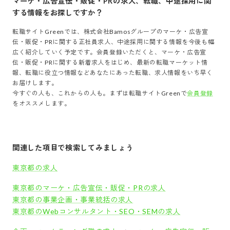
マーケ・広告宣伝・販促・PR
の求人、転職、中途採用に関
する情報をお探しですか？
転職サイトGreenでは、
株式会社Bamosグループ
の
マーケ・広告宣
伝・販促・PR
に関する正社員求人、中途採用に関する情報を今後も幅
広く紹介していく予定です。会員登録いただくと、
マーケ・広告宣
伝・販促・PR
に関する新着求人をはじめ、最新の転職マーケット情
報、転職に役立つ情報などあなたにあった転職、求人情報をいち早く
お届けします。
今すぐの人も、これからの人も。まずは転職サイトGreenで
会員登録
をオススメします。
関連した項目で検索してみましょう
東京都の求人
東京都のマーケ・広告宣伝・販促・PRの求人
東京都の事業企画・事業統括の求人
東京都のWebコンサルタント・SEO・SEMの求人