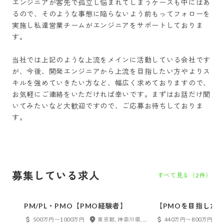
エンジニアが客先で孤立し悩まれてしまうケースも中にはあ
るので、そのような事態に陥らないよう前もってフォローを
実施し私達営業チームがエンジニアをサポートしておりま
す。

当社では上記のような上流をメインに活動している会社です
が、今後、開発エンジニアから上流を目指したい方やよりス
キルを強めていきたい方など、幅広く求めておりますので、
お気軽にご連絡をいただければ幸いです。まずはお話だけ聞
いてみたいなど大歓迎ですので、ご応募お待ちしておりま
す。

募集している求人
すべて見る（
2
件）
PM/PL・PMO【PMO経験者】
【PMOを目指した
ンジニア経験者
500万円〜1000万円
東京都, 神奈川県, 千葉県, 埼玉県
440万円〜800万円