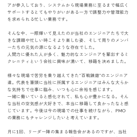
アが参入しており、システムから現場業務に至るまで幅広く
サポートするとてもやりがいがある一方で調整力や管理能力
を求められる忙しい業務です。

そんな中、一際輝いて見えたのが当社のエンジニアたちで大
きな課題や忙しい時こそより楽しむ姿、そして周りのメンバ
ーたちの元気の源になるような存在でした。

人間力に優れた人が多く、魅力的なエンジニアを輩出するミ
クレニティという会社に興味が湧いて、移籍を決めました。

様々な現場で苦労を乗り越えてきた“百戦錬磨”のエンジニア
達。代表を筆頭に当社に所属するエンジニアはみんな大らか
な気持ちで仕事に臨み、いつも心に余裕を感じます。

一緒に働いていると感化されて、私も心が豊かになる。そん
な当社の空気感が大好きで、本当に移籍して良かったなと感
じています。今後は今の現場での仕事を続けながら、PMO
の業務にもチャレンジしたいと考えています。

月に1回、リーダー陣の集まる報告会があるのですが、当社