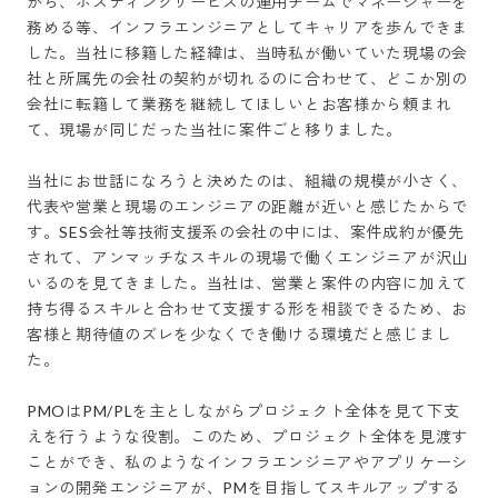
から、ホスティングサービスの運用チームでマネージャーを
務める等、インフラエンジニアとしてキャリアを歩んできま
した。当社に移籍した経緯は、当時私が働いていた現場の会
社と所属先の会社の契約が切れるのに合わせて、どこか別の
会社に転籍して業務を継続してほしいとお客様から頼まれ
て、現場が同じだった当社に案件ごと移りました。

当社にお世話になろうと決めたのは、組織の規模が小さく、
代表や営業と現場のエンジニアの距離が近いと感じたからで
す。SES会社等技術支援系の会社の中には、案件成約が優先
されて、アンマッチなスキルの現場で働くエンジニアが沢山
いるのを見てきました。当社は、営業と案件の内容に加えて
持ち得るスキルと合わせて支援する形を相談できるため、お
客様と期待値のズレを少なくでき働ける環境だと感じまし
た。

PMOはPM/PLを主としながらプロジェクト全体を見て下支
えを行うような役割。このため、プロジェクト全体を見渡す
ことができ、私のようなインフラエンジニアやアプリケーシ
ョンの開発エンジニアが、PMを目指してスキルアップする