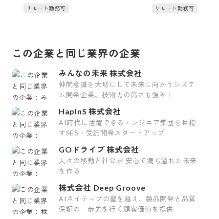
リモート勤務可
リモート勤務可
この企業と同じ業界の企業
みんなの未来 株式会社
仲間意識を大切にして未来に向かうシステ
ム開発企業。技術力の高さも強み！
HapInS 株式会社
AI時代に活躍できるエンジニア集団を目指
すSES・受託開発スタートアップ
GOドライブ 株式会社
人々の移動と社会が 安心で満ち溢れた未来
を作る
株式会社 Deep Groove
AIネイティブの壁を越え、製品開発と品質
保証の一歩先を行く顧客価値を提供