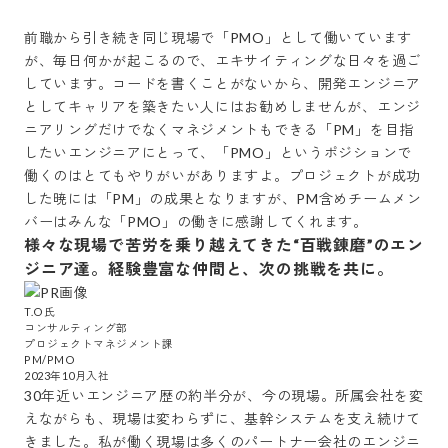
前職から引き続き同じ現場で「PMO」として働いています
が、毎日何かが起こるので、エキサイティングな日々を過ご
しています。コードを書くことがないから、開発エンジニア
としてキャリアを築きたい人にはお勧めしませんが、エンジ
ニアリングだけでなくマネジメントもできる「PM」を目指
したいエンジニアにとって、「PMO」というポジションで
働くのはとてもやりがいがありますよ。プロジェクトが成功
した暁には「PM」の成果となりますが、PM含めチームメン
様々な現場で苦労を乗り越えてきた“百戦錬磨”のエン
ジニア達。経験豊富な仲間と、次の挑戦を共に。
T.O氏

コンサルティング部

プロジェクトマネジメント課

PM/PMO

30年近いエンジニア歴の約半分が、今の現場。所属会社を変
えながらも、現場は変わらずに、基幹システムを支え続けて
きました。私が働く現場は多くのパートナー会社のエンジニ