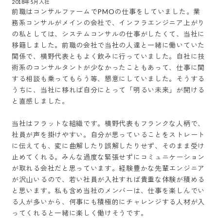
前職はコンサルファームでPMOの仕事をしていました。業
務系コンサルがメインの会社で、インフラエンジニア上がり
の私としては、システムコンサルの仕事がしたくて、当社に
移籍しました。前職の会社で当社の人達と一緒に働いていた
関係で、横野代表ともよく飲みに行っていました。自社に技
術系のコンサルタントが少なかったこともあって、仕事に関
する相談も乗ってもらう等、懇意にしていました。そうする
うちに、当社に移れば自分にとって「明るい未来」が開ける
と直感しました。

当社はフラットな組織です。横野代表もフランクな人柄で、
社員が声を掛けやすい。自分が思っていることをストレート
に伝えても、変に曲解したり誤解したりせず、そのまま受け
止めてくれる。みんな過度な緊張せずにコミュニケーション
が取れる会社だと思っています。経験豊かな先輩エンジニア
が沢山いるので、若い社員が入社すれば貴重な体験が積める
と思います。私も含め当社のメンバーは、仕事を楽しんでい
る人が多いから、何事にも積極的にチャレンジする人材が入