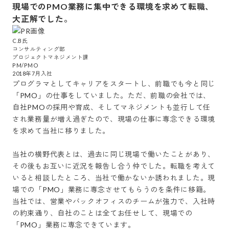
現場でのPMO業務に集中できる環境を求めて転職、
大正解でした。
C.B氏

コンサルティング部

プロジェクトマネジメント課

PM/PMO

プログラマとしてキャリアをスタートし、前職でも今と同じ
「PMO」の仕事をしていました。ただ、前職の会社では、
自社PMOの採用や育成、そしてマネジメントも並行して任
され業務量が増え過ぎたので、現場の仕事に専念できる環境
を求めて当社に移りました。

当社の横野代表とは、過去に同じ現場で働いたことがあり、
その後もお互いに近況を報告し合う仲でした。転職を考えて
いると相談したところ、当社で働かないか誘われました。現
場での「PMO」業務に専念させてもらうのを条件に移籍。
当社では、営業やバックオフィスのチームが強力で、入社時
の約束通り、自社のことは全てお任せして、現場での
「PMO」業務に専念できています。
