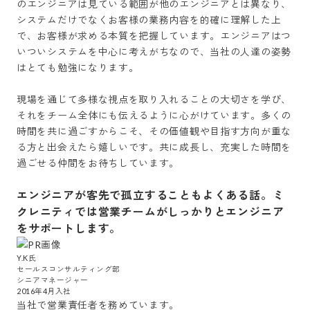
のエンジニアは見ている範囲が他のエンジニアとは異なり、
システムだけでなくお客様の業務内容を的確に理解した上
で、お客様が求める本質を把握しています。エンジニアはつ
いついシステムを中心に考えがちなので、当社の人達の姿勢
はとても勉強になります。

現場を通じて多様な視点を取り入れることの大切さを学び、
それをチーム全体にも伝えるように心がけています。多くの
時間を共に過ごすからこそ、その価値観や目指す方向が重な
る方と出会えたら嬉しいです。共に成長し、充実した時間を
過ごせる仲間をお待ちしています。

エンジニアが客先で孤立することもよくある話。ミ
クレニティでは営業チームがしっかりとエンジニア
をサポートします。
Y.K氏

セールスコンサルティング部

シニアマネージャー

当社で営業責任者を務めています。
