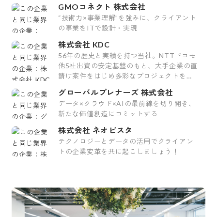
GMOコネクト 株式会社
“技術力×事業理解”を強みに、クライアント
の事業をITで設計・実現
株式会社 KDC
56年の歴史と実績を持つ当社。NTTドコモ
他5社出資の安定基盤のもと、大手企業の直
請け案件をはじめ多彩なプロジェクトを手
掛けています。
グローバルプレナーズ 株式会社
データ×クラウド×AIの最前線を切り開き、
新たな価値創造にコミットする
株式会社 ネオビスタ
テクノロジーとデータの活用でクライアン
トの企業変革を共に起こしましょう！