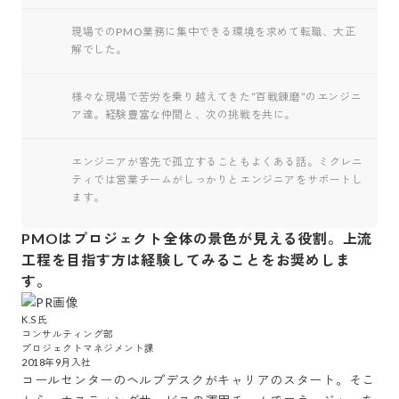
現場でのPMO業務に集中できる環境を求めて転職、大正
解でした。
様々な現場で苦労を乗り越えてきた“百戦錬磨”のエンジニ
ア達。経験豊富な仲間と、次の挑戦を共に。
エンジニアが客先で孤立することもよくある話。ミクレニ
ティでは営業チームがしっかりとエンジニアをサポートし
ます。
PMOはプロジェクト全体の景色が見える役割。上流
工程を目指す方は経験してみることをお奨めしま
す。
K.S氏

コンサルティング部

プロジェクトマネジメント課

コールセンターのヘルプデスクがキャリアのスタート。そこ