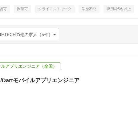
談可
副業可
クライアントワーク
学歴不問
採用枠5名以上
RETECHの他の求人（5件）
rtモバイルアプリエンジニア（全国）
er/Dartモバイルアプリエンジニア