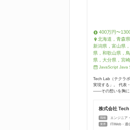
400万円〜130
北海道，青森
新潟県，富山県
県，和歌山県，
県，大分県，宮
JavaScript
Java
Tech Lab（テ
実現する」。 代表
——その想いを胸に
株式会社 Tech 
エンジニア
職種
IT/Web
業界