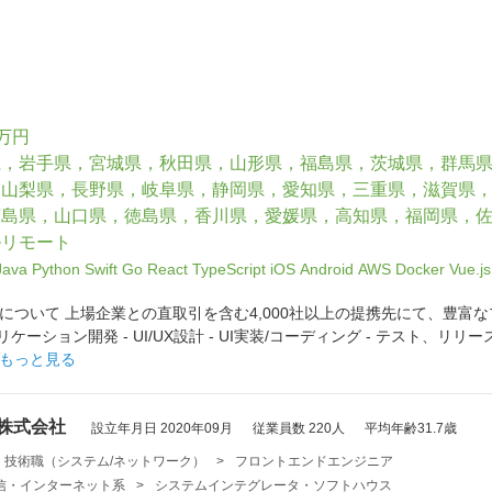
0万円
県，岩手県，宮城県，秋田県，山形県，福島県，茨城県，群馬
，山梨県，長野県，岐阜県，静岡県，愛知県，三重県，滋賀県
広島県，山口県，徳島県，香川県，愛媛県，高知県，福岡県，
ルリモート
Java
Python
Swift
Go
React
TypeScript
iOS
Android
AWS
Docker
Vue.js
について 上場企業との直取引を含む4,000社以上の提携先にて、豊富な
OSアプリケーション開発 - UI/UX設計 - UI実装/コーディング - テ
もっと見る
 株式会社
設立年月日 2020年09月
従業員数 220人
平均年齢31.7歳
・技術職（システム/ネットワーク）
>
フロントエンドエンジニア
・通信・インターネット系
>
システムインテグレータ・ソフトハウス