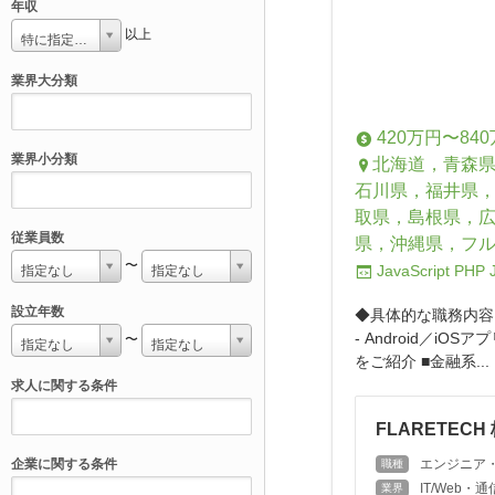
年収
以上
特に指定しない
業界大分類
420万円〜84
業界小分類
北海道，青森
石川県，福井県
取県，島根県，
従業員数
県，沖縄県，フ
〜
JavaScript
PHP
指定なし
指定なし
設立年数
◆具体的な職務内容
- Android／i
〜
指定なし
指定なし
をご紹介 ■金融系...
求人に関する条件
FLARETECH
企業に関する条件
エンジニア
職種
IT/Web
業界