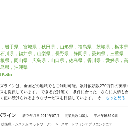
県，岩手県，宮城県，秋田県，山形県，福島県，茨城県，栃木
，石川県，福井県，山梨県，長野県，静岡県，愛知県，三重県
島根県，岡山県，広島県，山口県，徳島県，香川県，愛媛県，
児島県，沖縄県
d
Kotlin
ズラインは、全国どの地域でもご利用可能。累計依頼数270万件の実
スを提供しています。 できるだけ速く、条件に合った、さらに人柄も
く使い続けられるようなサービスを目指しています。 そ...
もっと見る
ズライン
設立年月日 2014年07月
従業員数 100人
平均年齢35.0歳
・技術職（システム/ネットワーク）
>
スマートフォンアプリエンジニア