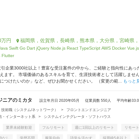
0万円
福岡県，佐賀県，長崎県，熊本県，大分県，宮崎県
Java
Swift
Go
Dart
jQuery
Node.js
React
TypeScript
AWS
Docker
Vue.js
s
Flutter
取引企業3000社以上！豊富な受注案件の中から、ご経験と指向性にあっ
えます。 市場価値のあるスキルを育て、生涯技術者として活躍しませ
につけたいのか」など、ぜひお聞かせください。 （変更の範...
もっと
ジニアのミカタ
設立年月日 2020年05月
従業員数 550人
平均年齢33.
・技術職（システム/ネットワーク）
>
フロントエンドエンジニア
・通信・インターネット系
>
システムインテグレータ・ソフトハウス
業界未経験歓迎
フルリモート
週に1回以上のリモート
リモー
勤なし
学歴不問
服装自由
語学を活かす
採用枠5名以上