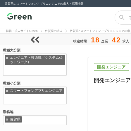
佐賀県のスマートフォンアプリエンジニアの求人・採用情報
転職サイト
Green（グリー
転職・求人サイトGreen
佐賀県の求人
佐賀県×スマートフォンアプリエンジニアの求
ン）
18
42
検索結果
企業
求人
職種大分類
エンジニア・技術職（システム/ネ
ットワーク）
開発エンジニア
開発エンジニア
職種小分類
スマートフォンアプリエンジニア
勤務地
佐賀県