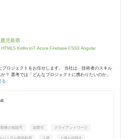
，鹿児島県
HTML5
Kotlin
IoT
Azure
Firebase
CSS3
Angular
たプロジェクトをお任せします。 当社は、技術者のスキル
んか？ 選考では「どんなプロジェクトに携わりたいのか」
見る
0歳
ト勤務の相談可
副業可
クライアントワーク
カジュアル面談歓迎
上場
上場を目指す