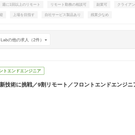
週に1回以上のリモート
リモート勤務の相談可
副業可
クライア
迎
上場を目指す
自社サービス製品あり
残業少なめ
 Labの他の求人（2件）
ントエンドエンジニア
新技術に挑戦／9割リモート／フロントエンドエンジニ