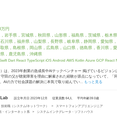
0万円
県，岩手県，宮城県，秋田県，山形県，福島県，茨城県，栃木
，石川県，福井県，山梨県，長野県，岐阜県，静岡県，愛知県
鳥取県，島根県，岡山県，広島県，山口県，徳島県，香川県，
崎県，鹿児島県，沖縄県
Swift
Dart
React
TypeScript
iOS
Android
AWS
Kotlin
Azure
GCP
React 
クラボ）は、2023年創業の急成長中AIテックベンチャー 掲げているビジ
・守田の父が聴覚障害を理由に解雇された経験が原点になっていて、「
、AIの力で社会課題の解決に本気で取り組んでい...
もっと見る
Lab
設立年月日 2023年12月
従業員数 64人
平均年齢39.0歳
・技術職（システム/ネットワーク）
>
スマートフォンアプリエンジニア
・通信・インターネット系
>
システムインテグレータ・ソフトハウス