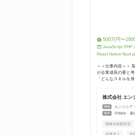
500万円〜100
JavaScript
PHP
React Native
Nuxt.j
＜＜仕事内容＞＞ 
が企業成長の要と考
「どんなスキルを身
株式会社 エン
エンジニア
職種
IT/Web
業界
職種未経験歓迎
急募求人
転