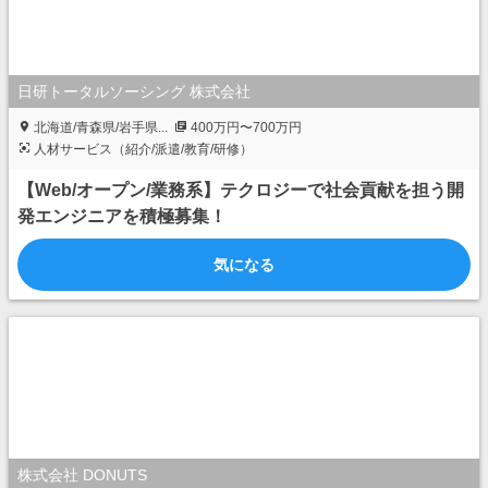
日研トータルソーシング 株式会社
北海道/青森県/岩手県...
400万円〜700万円
人材サービス（紹介/派遣/教育/研修）
【Web/オープン/業務系】テクロジーで社会貢献を担う開
発エンジニアを積極募集！
気になる
株式会社 DONUTS