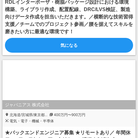
RDLインターポーザ・樹脂パッケージ設計における環境
構築、ライブラリ作成、配置配線、DRC/LVS検証、製造
向けデータ作成を担当いただきます。／横断的な技術習得
支援／チームでのプロジェクト参画／腰を据えてスキルを
磨きたい方に最適な環境です！
気になる
ジャパニアス 株式会社
北海道/宮城県/東京都...
400万円〜900万円
電気・電子・機械・半導体
★バックエンドエンジニア募集 ★リモートあり／ 年間休