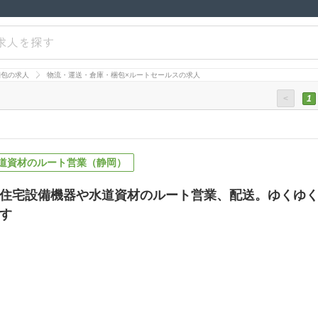
求人を探す
梱包の求人
物流・運送・倉庫・梱包×ルートセールスの求人
<
1
道資材のルート営業（静岡）
住宅設備機器や水道資材のルート営業、配送。ゆくゆ
す