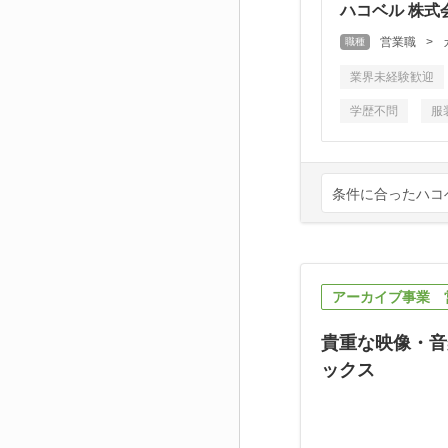
ハコベル 株式
営業職
>
職種
業界未経験歓迎
学歴不問
服
条件に合ったハコ
アーカイブ事業 
貴重な映像・音
ックス