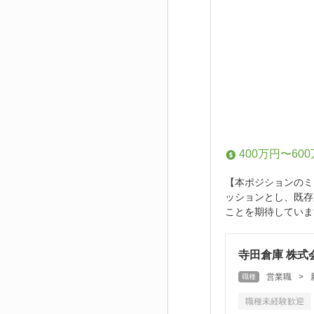
400万円〜60
【本ポジションのミ
ッションとし、既存
ことを期待していま
寺田倉庫 株式
営業職
>
職種
職種未経験歓迎