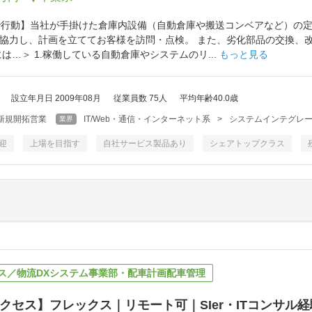
で行動】当社が手掛けた倉庫内設備（自動倉庫や搬送コンベアなど）の定
協力し、計画を立ててお客様を訪問・点検。 また、劣化部品の交換、
は…＞ 1.稼働している自動倉庫やシステムのリ...
もっと見る
設立年月日 2009年08月
従業員数 75人
平均年齢40.0歳
新規開拓営業
IT/Web・通信・インターネット系
>
システムインテグレ
業界
迎
上場を目指す
自社サービス製品あり
シェアトップクラス
ス／物流DXシステム事業部・配車計画配車管理
クセス】フレックス｜リモート可｜SIer・ITコンサ