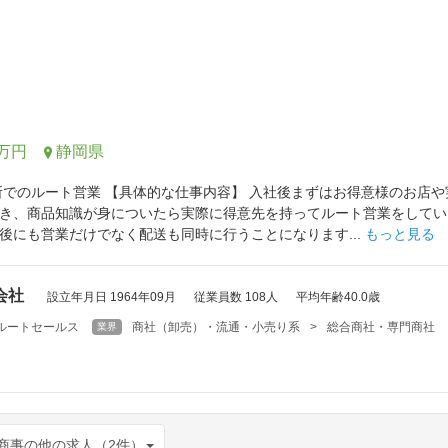
0万円
静岡県
所でのルート営業 【具体的な仕事内容】 入社後まずはお得意様のお店
き、商品知識が身についたら実際に得意先を持ってルート営業をしてい
後にも営業だけでなく配送も同時に行うことになります...
もっと見る
会社
設立年月日 1964年09月
従業員数 108人
平均年齢40.0歳
ルートセールス
商社（卸売）・流通・小売り系
>
総合商社・専門商社
業界
商事の他の求人（2件）