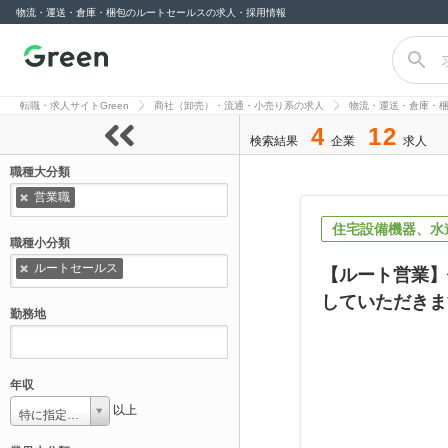
物流・運送・倉庫・梱包のルートセールスの求人・採用情報
転職サイト
Green（グリー
転職・求人サイトGreen
商社（卸売）・流通・小売り系の求人
物流・運送・倉庫・
ン）
4
12
検索結果
企業
求人
職種大分類
営業職
住宅設備機器、水
職種小分類
ルートセールス
【ルート営業】
していただきま
勤務地
年収
以上
特に指定しない