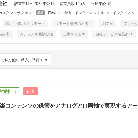
会社
設立年月日 2022年08月
従業員数 115人
平均年齢-歳
カスタマーサクセス
IT/Web・通信・インターネット系
>
インターネット/
業界
週に1回以上のリモート
リモート勤務の相談可
副業可
フレッ
装自由
カジュアル面談歓迎
上場を目指す
自社サービス製品あり
ベルの他の求人（6件）
営業担当
新着
楽コンテンツの保管をアナログとIT両軸で実現するア