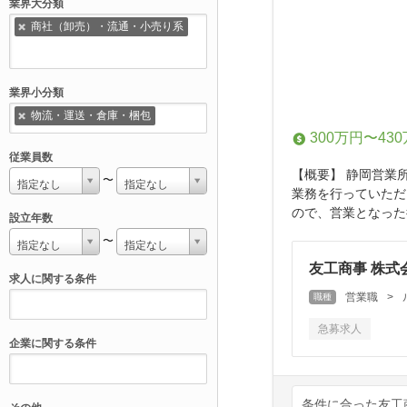
業界大分類
商社（卸売）・流通・小売り系
業界小分類
物流・運送・倉庫・梱包
300万円〜43
従業員数
【概要】 静岡営業
〜
指定なし
指定なし
業務を行っていただ
ので、営業となった
設立年数
〜
指定なし
指定なし
友工商事 株式
求人に関する条件
営業職
>
職種
急募求人
企業に関する条件
条件に合った友工