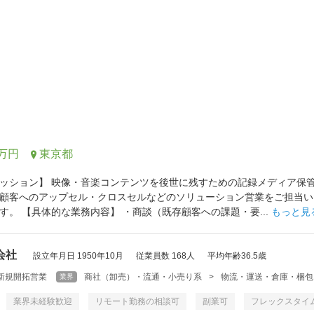
0万円
東京都
ッション】 映像・音楽コンテンツを後世に残すための記録メディア保
顧客へのアップセル・クロスセルなどのソリューション営業をご担当い
す。 【具体的な業務内容】 ・商談（既存顧客への課題・要...
もっと見
会社
設立年月日 1950年10月
従業員数 168人
平均年齢36.5歳
新規開拓営業
商社（卸売）・流通・小売り系
>
物流・運送・倉庫・梱包
業界
業界未経験歓迎
リモート勤務の相談可
副業可
フレックスタイ