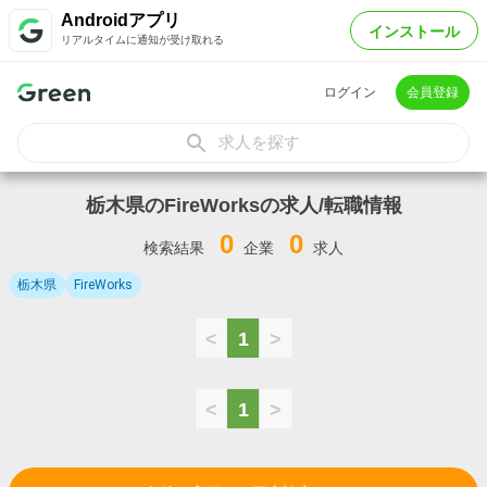
Androidアプリ
インストール
リアルタイムに通知が受け取れる
ログイン
会員登録
求人を探す
栃木県のFireWorksの求人/転職情報
0
0
検索結果
企業
求人
栃木県
FireWorks
<
1
>
<
1
>