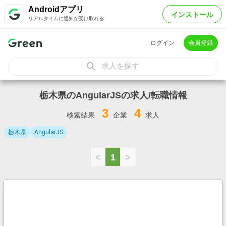
Androidアプリ
インストール
リアルタイムに通知が受け取れる
ログイン
会員登録
求人を探す
栃木県のAngularJSの求人/転職情報
3
4
検索結果
企業
求人
栃木県
AngularJS
<
1
>