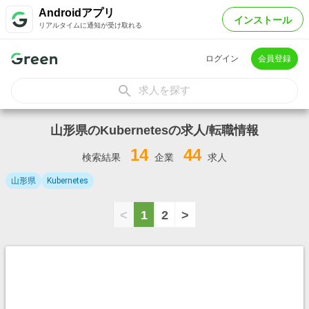
Androidアプリ
インストール
リアルタイムに通知が受け取れる
ログイン
会員登録
求人を探す
山形県のKubernetesの求人/転職情報
14
44
検索結果
企業
求人
山形県
Kubernetes
<
1
2
>