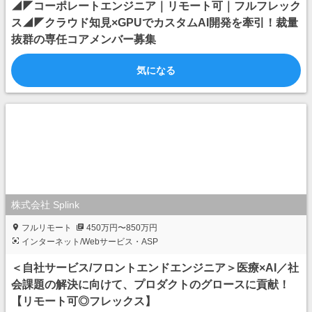
◢◤コーポレートエンジニア｜リモート可｜フルフレック
ス◢◤クラウド知見×GPUでカスタムAI開発を牽引！裁量
抜群の専任コアメンバー募集
気になる
株式会社 Splink
フルリモート
450万円〜850万円
インターネット/Webサービス・ASP
＜自社サービス/フロントエンドエンジニア＞医療×AI／社
会課題の解決に向けて、プロダクトのグロースに貢献！
【リモート可◎フレックス】