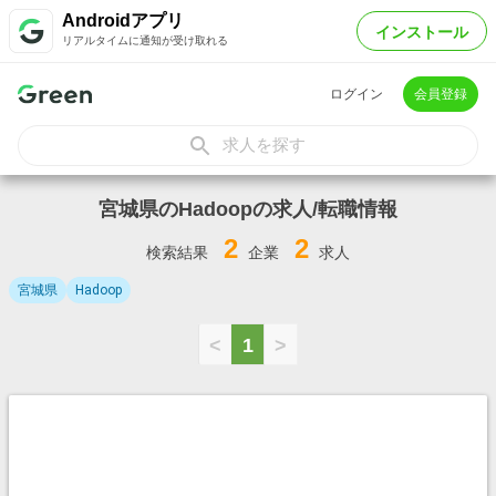
Androidアプリ
インストール
リアルタイムに通知が受け取れる
ログイン
会員登録
求人を探す
宮城県のHadoopの求人/転職情報
2
2
検索結果
企業
求人
宮城県
Hadoop
<
1
>