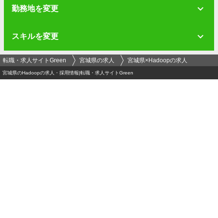
勤務地を変更
スキルを変更
転職・求人サイトGreen
宮城県の求人
宮城県×Hadoopの求人
宮城県のHadoopの求人・採用情報|転職・求人サイトGreen
ログイン
メールアドレス
必須
パスワード（半角英数字記号8文字以上）
必須