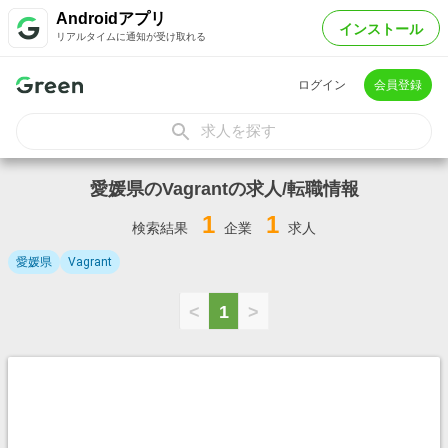
Androidアプリ
インストール
リアルタイムに通知が受け取れる
ログイン
会員登録
求人を探す
愛媛県のVagrantの求人/転職情報
1
1
検索結果
企業
求人
愛媛県
Vagrant
<
1
>