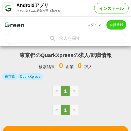
Androidアプリ
インストール
リアルタイムに通知が受け取れる
ログイン
会員登録
求人を探す
東京都のQuarkXpressの求人/転職情報
0
0
検索結果
企業
求人
東京都
QuarkXpress
<
1
>
<
1
>