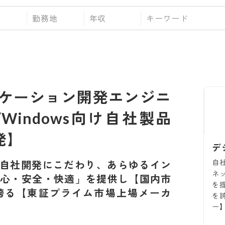
勤務地
年収
ケーション開発エンジニ
id/Windows向け自社製品
発】
デ
自
自社開発にこだわり、あらゆるイン
ネ
安心・安全・快適」を提供し【国内市
を
誇る【東証プライム市場上場メーカ
を
ー