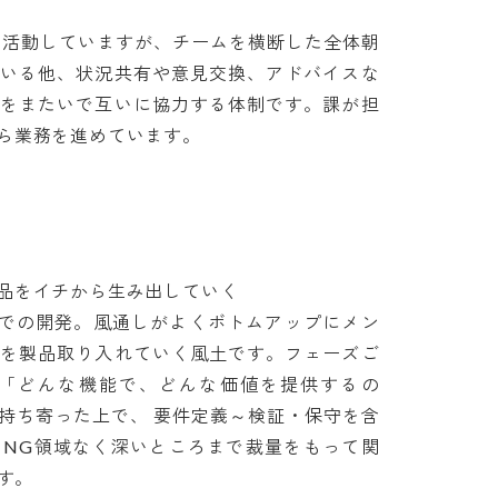
で活動していますが、チームを横断した全体朝
ている他、状況共有や意見交換、アドバイスな
ムをまたいで互いに協力する体制です。課が担
業務を進めています。

をイチから生み出していく

ムでの開発。風通しがよくボトムアップにメン
アを製品取り入れていく風土です。フェーズご
「どんな機能で、どんな価値を提供するの
持ち寄った上で、 要件定義～検証・保守を含
。NG領域なく深いところまで裁量をもって関

