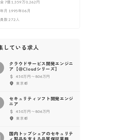
本金
7億1,359万0,262円
立年月
1995年06月
業員数
272
人
集している求人
クラウドサービス開発エンジニ
ク
ア【＠Cloudシリーズ】
450万円〜806万円
東京都
セキュリティソフト開発エンジ
セ
ニア
450万円〜806万円
東京都
国内トップシェアのセキュリテ
国
ィ製品を支える品質保証業務