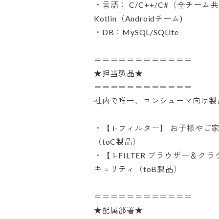
・言語： C/C++/C#（全チーム共通）、
Kotlin（Androidチーム)

・DB：MySQL/SQLite

＝＝＝＝＝＝＝＝＝＝＝＝

★担当製品★

＝＝＝＝＝＝＝＝＝＝＝＝

社内で唯一、コンシューマ向け製品
・【 i-フィルター】 お子様や
（toC製品）

・【 i-FILTER ブラウザー＆
キュリティ（toB製品）

＝＝＝＝＝＝＝＝＝＝＝＝

★配属部署★
