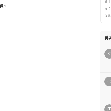
資
設
従
募