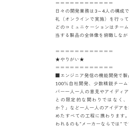
＝＝＝＝＝＝＝＝＝＝＝＝

日々の開発業務は3～4人の構成
礼（オンラインで実施）を行っ
どのコミュニケーションはチー
当する製品の全体像を俯瞰しながら
＝＝＝＝＝＝＝＝＝＝＝＝

★やりがい★

＝＝＝＝＝＝＝＝＝＝＝＝

■エンジニア発信の機能開発で製品
100％自社開発、少数精鋭チー
バー一人一人の意見やアイディ
との限定的な関わりではなく、
か？」など一人一人のアイデアを
めたすべての工程に携わります
われるのも”メーカーならでは” です。