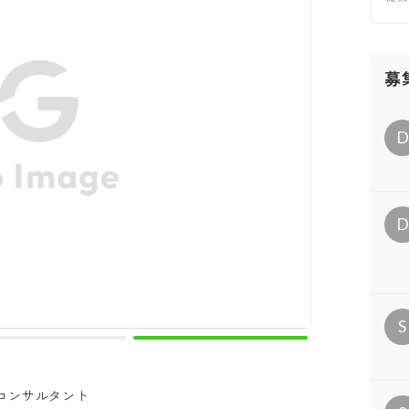
募
S
コンサルタント