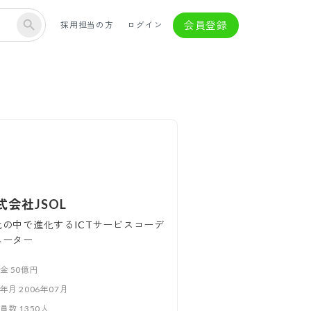
会員登録
採用担当の方
ログイン
式会社JSOL
化の中で進化するICTサービスコーデ
ネーター
本金
50億円
立年月
2006年07月
業員数
1350
人