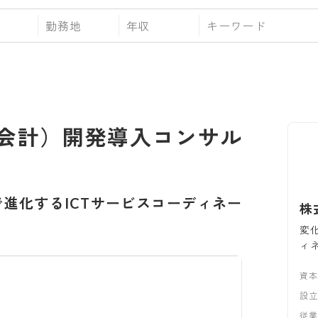
勤務地
年収
（会計）開発導入コンサル
進化するICTサービスコーディネー
株
変
ィ
資
設
従