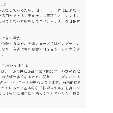
て

ら支援しているため、他パートナーには出来ない
だ活用ができる知見が社内に蓄積されています。
とができない経験をしてスペシャリストを目指す

できる環境

へ依頼するため、開発フェーズではベンダーコン
となり、自身は常に顧客に向き合うことに専念す


TのPMを担える

開発は、一部の共通部品開発や開発ツール類の管理
への依頼が多くなるため、開発フェーズにおける
ンダーコントロールが中心となります。将来的にP
ただくにあたり基本的な「技術スキル」を身につ
には積極的に開発にも携わり学んでいただく機会
。