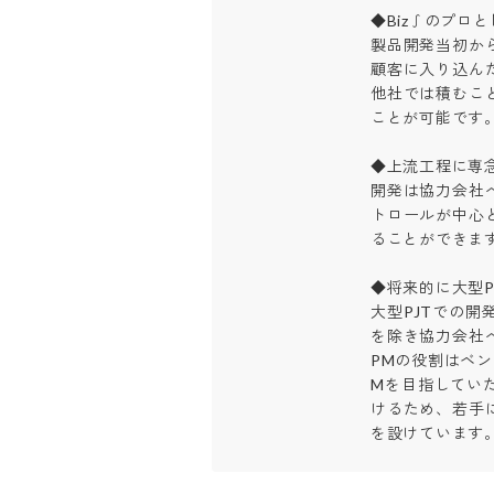
◆Biz∫のプロとし
製品開発当初か
顧客に入り込ん
他社では積むこ
ことが可能です。

◆上流工程に専念
開発は協力会社
トロールが中心
ることができます。
◆将来的に大型PJ
大型PJTでの
を除き協力会社
PMの役割はベ
Mを目指してい
けるため、若手
を設けています