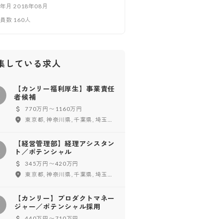
立年月
2018年08月
業員数
160
人
集している求人
【カンリー福利厚生】事業責任
【
者候補
770万円〜1160万円
東京都, 神奈川県, 千葉県, 埼玉県
【経営管理部】経理アシスタン
【
ト／ポテンシャル
345万円〜420万円
東京都, 神奈川県, 千葉県, 埼玉県
【カンリー】プロダクトマネー
【
ジャー／ポテンシャル採用
440万円〜710万円