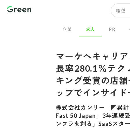
職種
企業
求人
PR
マーケへキャリア
長率280.1％
キング受賞の店舗
ップでインサイド
株式会社カンリー
-
◤累計3
Fast 50 Japan」
ンフラを創る」SaaSスタ