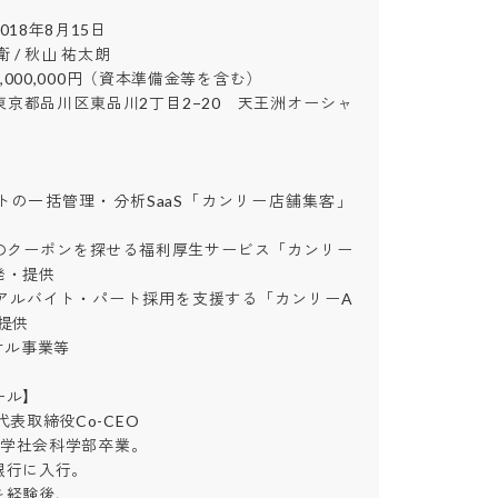
8年8月15日

/ 秋山 祐太朗

,000,000円（資本準備金等を含む）

京都品川区東品川2丁目2−20　天王洲オーシャ
トの一括管理・分析SaaS「カンリー店舗集客」
のクーポンを探せる福利厚生サービス「カンリー
提供

たアルバイト・パート採用を支援する「カンリーA
供

事業等

】

表取締役Co-CEO

大学社会科学部卒業。

行に入行。

経験後、
