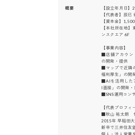
概要
【設立年月日】201
【代表者】辰巳 衛 
【資本金】1,500
【本社所在地】東
ンスクエア 6F

【事業内容】

■店舗アカウン
の開発・提供

■マップで近隣
福利厚生」の開発・
■AIを活用し
I面接」の開発・提
■SNS運用コンサル
【代表プロフィール
■秋山 祐太朗　代
2015年 早稲田
新卒で三井住友銀
個人・法人営業を