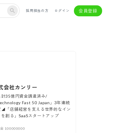
会員登録
採用担当の方
ログイン
式会社カンリー
累計35億円資金調達済み/
echnology Fast 50 Japan」3年連続
賞◢「店舗経営を支える世界的なイン
ラを創る」SaaSスタートアップ
本金
100000000