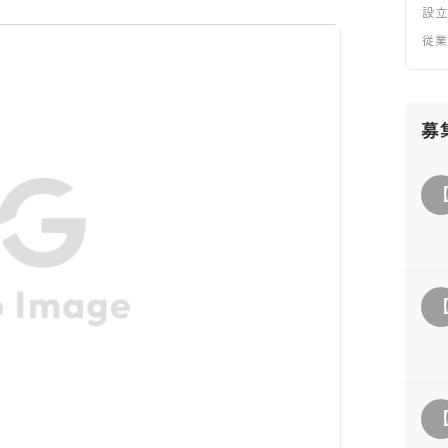
設
従
募