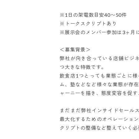
※1日の架電数目安40〜50件

※トークスクリプトあり

※展示会のメンバー参加は3ヶ月に1
＜募集背景＞

弊社が向き合っている店舗ビジ
つ大きな特徴です。

飲食店1つとっても業態ごとに
ム、塾などなど様々な業態が存
ャーニーを描き、態度変容を促すス
まだまだ弊社インサイドセール
最大化するためのオペレーショ
クリプトの整備など整えていく必要