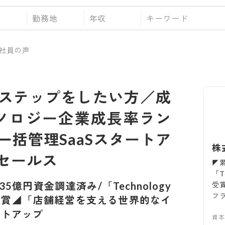
勤務地
年収
社員の声
ステップをしたい方／成
テクノロジー企業成長率ラン
一括管理SaaSスタートア
株
セールス
◤
「T
5億円資金調達済み/「Technology
受
フ
3年連続受賞◢「店舗経営を支える世界的なイ
ートアップ
資