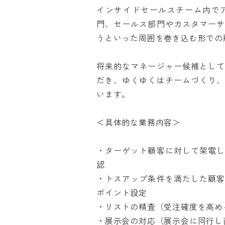
インサイドセールスチーム内で
門、セールス部門やカスタマー
うといった周囲を巻き込む形での顧
将来的なマネージャー候補とし
だき、ゆくゆくはチームづくり
います。

＜具体的な業務内容＞

・ターゲット顧客に対して架電
認

・トスアップ条件を満たした顧
ポイント設定

・リストの精査（受注確度を高める
・展示会の対応（展示会に同行し直接