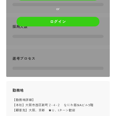
or
ログイン
採用人数
選考プロセス
勤務地
【勤務地詳細】

【本社】大阪市西区新町２-４-２　なにわ筋SIAビル5階

【顧客先】大阪、京都　★Ｕ、Iターン歓迎
