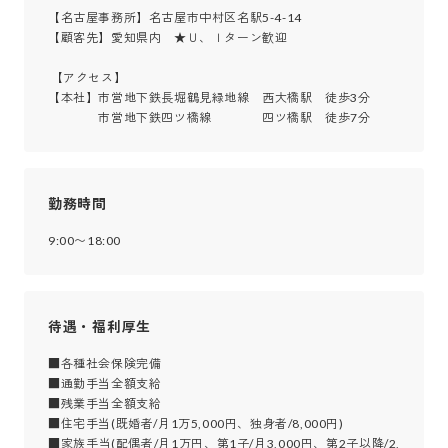
【名古屋事務所】名古屋市中村区名駅5-4-14

【顧客先】愛知県内　★Ｕ、Ｉターン歓迎

 【アクセス】

【本社】市営地下鉄長堀鶴見緑地線　西大橋駅　徒歩3分

　　　　市営地下鉄四ツ橋線　　　　四ツ橋駅　徒歩7分
勤務時間
9:00〜18:00
待遇・福利厚生
■各種社会保険完備

■通勤手当全額支給

■残業手当全額支給

■住宅手当(既婚者/月1万5,000円、独身者/8,000円)

■家族手当(配偶者/月1万円、第1子/月3,000円、第2子以降/2,