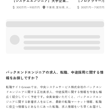
【システムエンジニア】大手企業と
【プログラマー/愛
の取引多数。上流工程に携われま
取引多数。上流工程
300万円〜900万円
千葉県, 愛知県, 大阪府, 京都府
300万円〜700万円
す！
バックエンドエンジニア
の求人、転職、中途採用に関する情
報をお探しですか？
転職サイトGreenでは、
中央システムサービス株式会社
の
バックエン
ドエンジニア
に関する正社員求人、中途採用に関する情報を今後も幅
広く紹介していく予定です。会員登録いただくと、
バックエンドエン
ジニア
に関する新着求人をはじめ、最新の転職マーケット情報、転職
に役立つ情報などあなたにあった転職、求人情報をいち早くお届けし