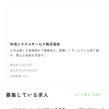
中央システムサービス株式会社
大手企業との直接取引で事業拡大。医療ＩＴサービスにも取り組
み、更なる成長を目指す。
資本金
3,165万円
設立年月
1977年05月
従業員数
113
人
募集している求人
すべて見る（
33
件）