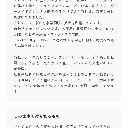
プロジェクトの立案から分析、設計・開発といった上流工程
に強みを持ち、クライアントのニーズに確実に応えるオーダ
ーメイドのシステム開発を手がけてきた当社は、着実な成長
を遂げてきました。

そして、今、新たな事業領域の拡大を目指しています。

自社パッケージについては、医薬品在庫管理システム「K-1C
UBE」などの医療系ソフトウェアを展開。

「K-1CUBE」においては近畿地区を中心に約100病院への導
入実績を誇ります。

当社は、仕事だけでなく、プライベートも思い切り楽しむ社
風です。何事も一丸となって盛り上がっていく文化があるの
が特徴。

社員や社員の家族との親睦を深めることを目的に活動を行う
「厚生会」という組織が社内にあり、バーベキュー大会やボ
ウリング大会等のイベントを定期的に企画・開催していま
す。
この仕事で得られるもの
プロジェクトの立案から運用・保守まで手がけているため、