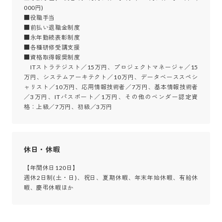
000円)

■役職手当

■前払い退職金制度

■永年勤続表彰制度

■各種研修受講支援

■資格取得報奨制度

　ITストラテジスト／15万円、プロジェクトマネージャ／15
万円、システムアーキテクト／10万円、データベーススペシ
ャリスト／10万円、応用情報技術者／7万円、基本情報技術者
／3万円、ITパスポート／1万円、その他のベンダー認定資
格：上級／7万円、初級／3万円
休日・休暇
【年間休日120日】

週休2日制(土・日)、祝日、夏期休暇、年末年始休暇、有給休
暇、慶弔休暇ほか