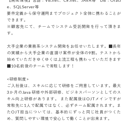
【開発環境】言語：VB.net、C#.net、JAVA等　DB：Oracl
e、SQLServer等

要件定義から保守運用までプロジェクト全体に携わることが
できます。

※顧客先にて、チームでシステム受託開発を行って頂きま
す。

大手企業の業務系システム開発をお任せいたします。■長年
の実績から大手企業の直請け案件が全体の9割。テストから
始めていただきゆくゆくは上流工程も携わっていただきます
■10名前後のチームで常駐します！

<研修制度> 

ご入社後は、スキルに応じて研修をご用意しています。最大
3か月のJava 研修や外部研修、ビジネスパーソンとしてのス
キル向上研修があります。 また配属後はOJTメインですが
常駐先に1人で配属ではなく、必ずチーム配属されます。ま
たOJT担当については、基本的にずっと同じ社員がつくた
め、質問しやすい環境で安心して働くことが出来ます。
