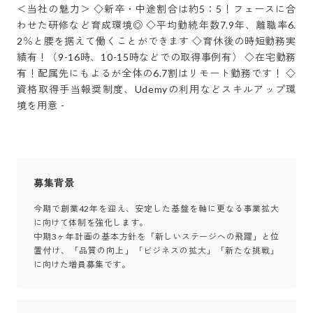
＜当社の魅力＞ ◇新卒・中途割合は約5：5！フェースに合
わせた研修など育成環境◎ ◇平均勤続年数7.9年、離職率6.
2％と腰を据えて働くことができます ◇育休後の時短勤務実
績有！（9-16時、10-15時などでの取得事例有） ◇在宅勤務
有！配属先にもよるが全体の6.7割はリモート勤務です！ ◇
資格取得手当報奨制度、Udemyの利用などスキルアップ環
境を用意 -
募集背景
今期で創業42年を迎え、安定した基盤を軸に更なる事業拡大
に向けて体制を強化します。

中期3ヶ年計画の基本方針を「新しいステージへの飛躍」と位
置付け、「品質の向上」「ビジネスの拡大」「新たな挑戦」
に向けた増員募集です。