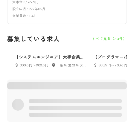
資本金
3,165万円
設立年月
1977年05月
従業員数
113
人
募集している求人
すべて見る（
33
件）
【システムエンジニア】大手企業と
【プログラマー/愛
の取引多数。上流工程に携われま
取引多数。上流工程
300万円〜900万円
千葉県, 愛知県, 大阪府, 京都府
300万円〜700万円
す！