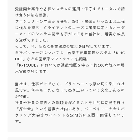
受託開発案件や各種システムの運用・保守までトータルで請
け負う体制を整備。

プロジェクトの立案から分析、設計・開発といった上流工程
に強みを持ち、クライアントのニーズに確実に応えるオーダ
ーメイドのシステム開発を手がけてきた当社は、着実な成長
を遂げてきました。

そして、今、新たな事業領域の拡大を目指しています。

自社パッケージについては、医薬品在庫管理システム「K-1C
UBE」などの医療系ソフトウェアを展開。

「K-1CUBE」においては近畿地区を中心に約100病院への導
入実績を誇ります。

当社は、仕事だけでなく、プライベートも思い切り楽しむ社
風です。何事も一丸となって盛り上がっていく文化があるの
が特徴。

社員や社員の家族との親睦を深めることを目的に活動を行う
「厚生会」という組織が社内にあり、バーベキュー大会やボ
ウリング大会等のイベントを定期的に企画・開催していま
す。