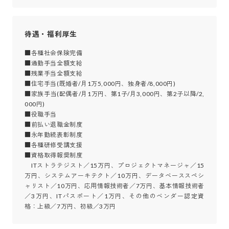
待遇・福利厚生
■各種社会保険完備

■通勤手当全額支給

■残業手当全額支給

■住宅手当(既婚者/月1万5,000円、独身者/8,000円)

■家族手当(配偶者/月1万円、第1子/月3,000円、第2子以降/2,
000円)

■役職手当

■前払い退職金制度

■永年勤続表彰制度

■各種研修受講支援

■資格取得報奨制度

　ITストラテジスト／15万円、プロジェクトマネージャ／15
万円、システムアーキテクト／10万円、データベーススペシ
ャリスト／10万円、応用情報技術者／7万円、基本情報技術者
／3万円、ITパスポート／1万円、その他のベンダー認定資
格：上級／7万円、初級／3万円