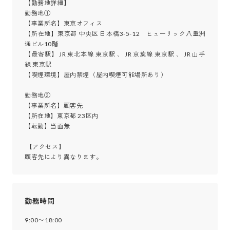
【勤務地詳細】

勤務地①

【事業所名】東京オフィス

【所在地】東京都 中央区 日本橋3-5-12　ヒューリック八重洲
通ビル10階

【最寄駅】 JR 東北本線 東京駅 、 JR 京葉線 東京駅 、 JR 山手
線 東京駅

【喫煙環境】屋内禁煙（屋内喫煙可能場所あり）

勤務地②

【事業所名】顧客先

【所在地】東京都 23区内

【転勤】当面無

 【アクセス】

顧客先により異なります。
勤務時間
9:00〜18:00