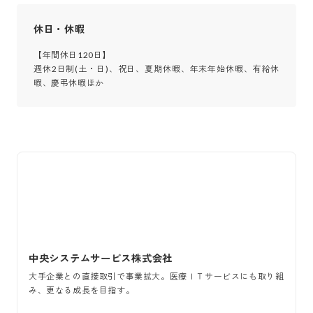
休日・休暇
【年間休日120日】

週休2日制(土・日)、祝日、夏期休暇、年末年始休暇、有給休
暇、慶弔休暇ほか
中央システムサービス株式会社
大手企業との直接取引で事業拡大。医療ＩＴサービスにも取り組
み、更なる成長を目指す。