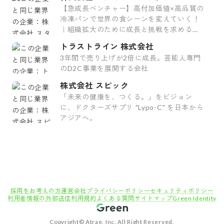
【急成長ベンチャー】高付加価値×高品質の
冷凍パンで世界の食シーンを変えていく！
｜組織拡大のために成長と挑戦を求めるあ
なたを歓迎！
トラストライン 株式会社
3年間で売り上げが2倍に成長。芸能人専門
のD2C事業を展開する会社
株式会社 スピック
「未来の健康を、つくる。」をビジョン
に、ドクターズサプリ "Lypo-C" を日本から
アジアへ。
採用をお考えの方
運営会社
プライバシーポリシー
セキュリティポリシー
利用者情報の外部送信
利用規約
よくある質問
サイトマップ
Green Identity
Copyright© Atrae, Inc. All Right Reserved.