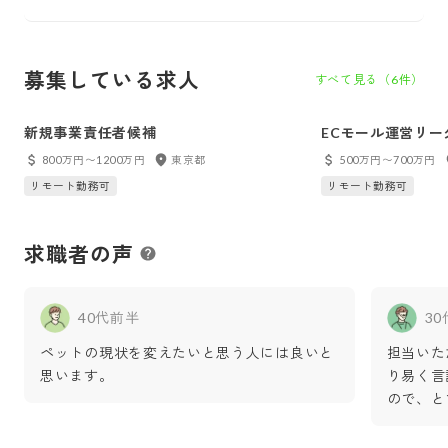
募集している求人
すべて見る（
6
件）
新規事業責任者候補
ECモール運営リー
800万円〜1200万円
東京都
500万円〜700万円
リモート勤務可
リモート勤務可
求職者の声
40代前半
3
ペットの現状を変えたいと思う人には良いと
担当いた
思います。
り易く言
ので、と