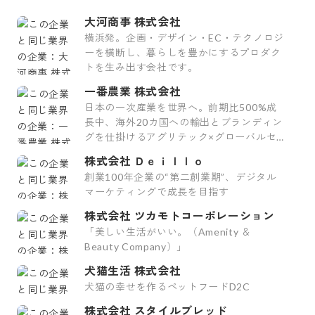
大河商事 株式会社
横浜発。企画・デザイン・EC・テクノロジ
ーを横断し、暮らしを豊かにするプロダク
トを生み出す会社です。
一番農業 株式会社
日本の一次産業を世界へ。前期比500%成
長中、海外20カ国への輸出とブランディン
グを仕掛けるアグリテック×グローバルセー
ルスのスタートアップ
株式会社 Ｄｅｉｌｌｏ
創業100年企業の“第二創業期”、デジタル
マーケティングで成長を目指す
株式会社 ツカモトコーポレーション
「美しい生活がいい。（Amenity ＆
Beauty Company）」
犬猫生活 株式会社
犬猫の幸せを作るペットフードD2C
株式会社 スタイルブレッド