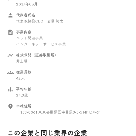
2017年08月
代表者氏名
代表取締役CEO 岩橋 洸太
事業内容
ペット関連事業
インターネットサービス事業
株式公開（証券取引所）
非上場
従業員数
42人
平均年齢
34.3歳
本社住所
〒153-0061 東京都目黒区中目黒3-5-5 NFビル6F
この企業と同じ業界の企業