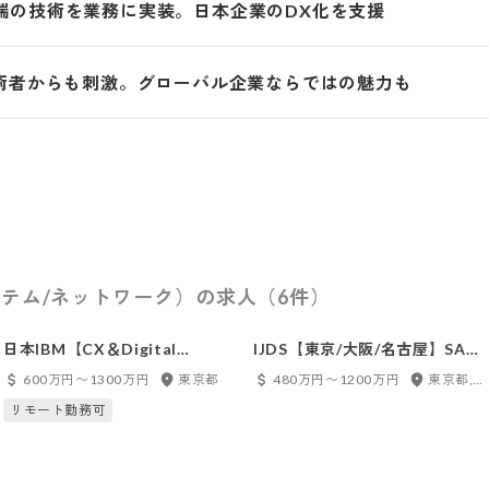
端の技術を業務に実装。日本企業のDX化を支援
技術者からも刺激。グローバル企業ならではの魅力も
テム/ネットワーク）の求人（6件）
日本IBM【CX＆Digital
IJDS【東京/大阪/名古屋】SAP
Commerce システムアーキテ
コンサルタント・開発リーダー
600万円〜1300万円
東京都
480万円〜1200万円
東京都, 千葉県, 愛知県, 大阪府, 福岡県
クト/エンジニア】
リモート勤務可