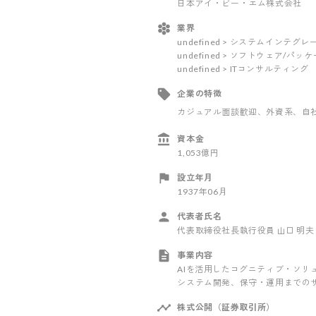
日本アイ・ビー・エム株式会社
業界
undefined > システムインテ
undefined > ソフトウェア/パ
undefined > ITコンサルティング
企業の特徴
カジュアル面談歓迎
、外資系
、自
資本金
1,053億円
設立年月
1937年06月
代表者氏名
代表取締役社長執行役員 山口 明夫
事業内容
AIを活用したコグニティブ・ソ
システム開発、保守・運用までの
株式公開（証券取引所）