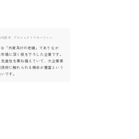
0代前半
プロジェクトマネージャー
40代後半
プロジェクトマネー
Mは「外資系ITの老舗」でありなが
とても対応が丁寧で、話しやすい
本市場に深く根を下ろした企業です。
りをしてくださいました。質問へ
と先進性を兼ね備えていて、大企業案
確かつ誠実。不安な点を全て解消
端技術に触れられる機会が豊富という
した。「選考してやろう」という
強いです。
ロ。「ぜひ仲間になっ
...
もっとみ