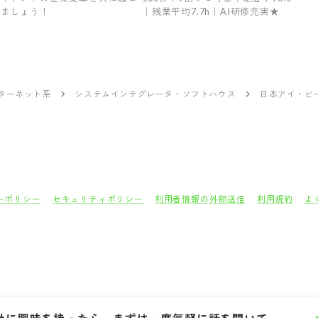
しましょう！
｜残業平均7.7h｜AI研修充実★
ンターネット系
システムインテグレータ・ソフトハウス
日本アイ・ビ
ーポリシー
セキュリティポリシー
利用者情報の外部送信
利用規約
よ