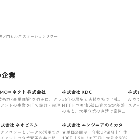
虎ノ門ヒルズ ステーションタワー
の企業
GMOコネクト 株式会社
株式会社 KDC
株式会
技術力×事業理解”を強みに、クラ
56年の歴史と実績を持つ当社。
AI
アントの事業をITで設計・実現
NTTドコモ他5社出資の安定基盤
スタ
のもと、大手企業の直請け案件を
はじめ多彩なプロジェクトを手掛
けています。
株式会社 ネオビスタ
株式会社 エンジニアのミカタ
テクノロジーとデータの活用でク
★単価公開制｜年収UP保証｜年休
ライアントの企業変革を共に起こ
130日｜9割リモ可◎｜定着率98%