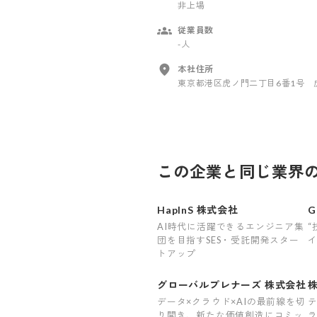
非上場
従業員数
-人
本社住所
東京都港区虎ノ門二丁目6番1号 
この企業と同じ業界
HapInS 株式会社
AI時代に活躍できるエンジニア集
“
団を目指すSES・受託開発スター
イ
トアップ
グローバルプレナーズ 株式会社
データ×クラウド×AIの最前線を切
り開き、新たな価値創造にコミッ