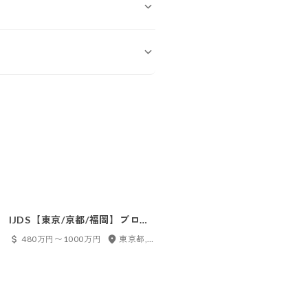
IJDS【東京/京都/福岡】プロジ
【新潟】アプリケーションエン
ェクトマネージャー/アーキテク
ジニア◆日本IBM100%出資会
480万円〜1000万円
東京都, 京都府
500万円〜1000万円
新潟県
ト/デベロッパー（半導体領域）
社～地域貢献したい方／転勤無
／大規模案件