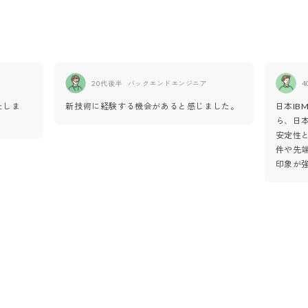
20代後半
バックエンドエンジニア
4
たしま
新技術に経験する機会があると感じました。
日本IB
ら、日
安定性
件や先
印象が