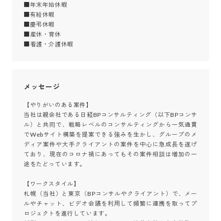
■年末年始休暇

■有給休暇

■慶弔休暇

■産休・育休

■看護・介護休暇
メッセージ
【やりがいのある案件】

当社は親会社である日経BPコンサルティング（以下BPコンサ
ル）と共同で、戦略レベルのコンサルティングから一気通貫
でWebサイト構築を提案できる強みを生かし、グループのメ
ディア案件や大手クライアントの案件を中心に急成長を遂げ
ており、現在のコロナ禍にあってもその案件相談は増加の一
途をたどっています。

【ワークスタイル】

札幌（当社）と東京（BPコンサルやクライアント）で、メー
ルやチャット、ビデオ会議を利用して頻繁に連携を取ってプ
ロジェクトを進行しています。
