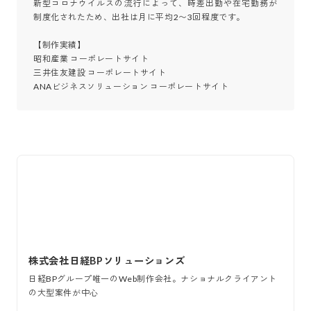
新型コロナウイルスの流行によって、時差出勤や在宅勤務が
制度化されたため、出社は月に平均2〜3回程度です。

【制作実績】

昭和産業 コーポレートサイト

三井住友建設 コーポレートサイト

ANAビジネスソリューション コーポレートサイト
株式会社日経BPソリューションズ
日経BPグループ唯一のWeb制作会社。ナショナルクライアント
の大型案件が中心