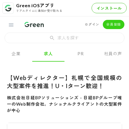
Green iOSアプリ
インストール
リアルタイムに通知が受け取れる
ログイン
会員登録
求人を探す
企業
求人
PR
社員の声
【Webディレクター】札幌で全国規模の
大型案件を推進！U・Iターン歓迎！
株式会社日経BPソリューションズ
-
日経BPグループ唯
一のWeb制作会社。ナショナルクライアントの大型案件
が中心