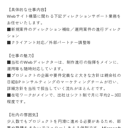
【具体的な仕事内容】

Webサイト構築に関わる下記ディレクションサポート業務を
お任せいたします。

■新規案件のディレクション補佐／運用案件の進行ディレク
ション

■クライアント対応／外部パートナー調整等

【仕事の魅力】

■当社のWebディレクターは、制作進行の指揮をメインに、
運用等も随時対応しています。

■プロジェクトの企画や要件定義など大きな方針は親会社の
日経BPコンサルティングのマーケティングチームが行い、
詳細方針を当社で担当していく流れがほとんどです。

■在宅ワークがメインで、出社はシフト制で月に平均2～3回
程度です。

【社内の雰囲気】

少人数でもプロジェクトを円滑に進める必要があるため、部
署や職種をまたいでフォローしあえる体制です。Microsoft 