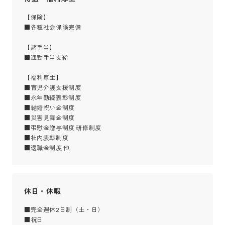
【保険】

■各種社会保険完備

【諸手当】

■通勤手当支給

【福利厚生】

■育児介護支援制度

■永年勤続表彰制度

■結婚祝い金制度

■災害見舞金制度

■弔慰金贈与制度 研修制度

■社内表彰制度

■退職金制度 他
休日・休暇
■完全週休2日制（土・日） 

■祝日
