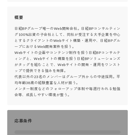
概要
日経BPグループ唯一のWeb開発会社。日経BPコンサルティン
グ100%出資の子会社として、同社が受注する大手企業を中心
とするクライアントのWebサイト構築・運用や、日経BPグル
ープにおけるWeb開発案件を担う。

Webサイトの企画やコンテンツ制作を担う日経BPコンサルテ
ィングと、Webサイトの構築を担う日経BPソリューションズ
がタッグを組むことで、Webサイトの開発・運用をワンスト
ップで提供できる強みを発揮。

代表以外の23名のメンバーはグループ外からの中途採用。平
均年齢38歳の経験豊富な人材が揃う。

メンター制度などのフォローアップ体制や毎週行われる勉強
会等、成長しやすい環境が整う。
応募条件