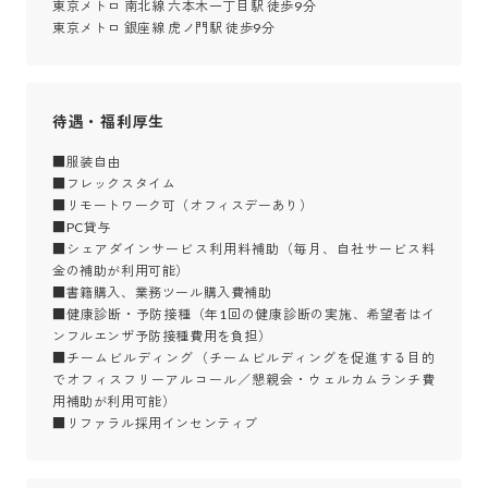
東京メトロ 南北線 六本木一丁目駅 徒歩9分

東京メトロ 銀座線 虎ノ門駅 徒歩9分
待遇・福利厚生
■服装自由

■フレックスタイム

■リモートワーク可（オフィスデーあり）

■PC貸与

■シェアダインサービス利用料補助（毎月、自社サービス料
金の補助が利用可能）

■書籍購入、業務ツール購入費補助

■健康診断・予防接種（年1回の健康診断の実施、希望者はイ
ンフルエンザ予防接種費用を負担）

■チームビルディング（チームビルディングを促進する目的
でオフィスフリーアルコール／懇親会・ウェルカムランチ費
用補助が利用可能）

■リファラル採用インセンティブ