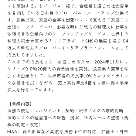
ンを駆動する」をパーパスに掲げ、食産業を通じた社会変革
を目指している日本発のグローバルスタートアップ企業で
す。創業以来、家庭の食事を出張シェフで支えるご家庭向け
出張シェフサービスや、必要な時に即戦力の料理人に仕事を
依頼できる企業向けのシェフマッチングサービス、世界中の
料理人同士が繋がるキャリアサポートSNSの展開を通じて4
万人の料理人のグローバルキャリアプラットフォームとして
成長してきました。

これまでの成長をさらに加速させるため、2024年11月には
シリーズBで約20億円の資金調達を実施。食産業の変革を牽
引する企業として、世界市場の成長率10%というダイナミッ
クな動きを捉えながら、売上高前年比4倍を目標に据え事業
拡大を行なっています。

【業務内容】

法務の統括・マネジメント、契約・法律リスクの最終判断

法的リスクの経営層への報告・提案、社内ルールの整備（規
程の制定・改定）

M&A、資金調達など高度な法務案件の対応、弁護士・外部