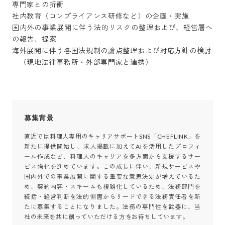
専門家との折衝

社内教育（コンプライアンス研修など）の企画・実施

国内外の事業展開に伴う法的リスクの整理および、経営層へ
の報告、提案

海外展開に伴う各国法規制の論点整理および対応方針の検討

　（現地法律事務所・外部専門家と連携）
募集背景
直近では料理人専用のキャリアサポートSNS「CHEFLINK」を
新たに提供開始し、求人掲載に加えてAIを活用したプロフィ
ール作成など、料理人のキャリアを多方面から支援するサー
ビス強化を進めています。この成長に伴い、新規サービスや
国内外での事業展開に関する重要な意思決定が増えているた
め、契約内容・スキームも複雑化しているため、法務部門を
統括・経営判断を法的側面からリードできる法務責任者を新
たに募集することになりました。法務の専門性を武器に、当
社の未来を共に創っていただける方をお待ちしています。