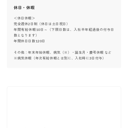
休日・休暇
＜休日休暇＞

完全週休2日制（休日は土日祝日）

年間有給休暇10日～（下限日数は、入社半年経過後の付与日
数となります）

年間休日日数120日

その他：年末年始休暇、病気（※）・誕生月・慶弔休暇 など

※病気休暇（年次有給休暇とは別に、入社時に3日付与）