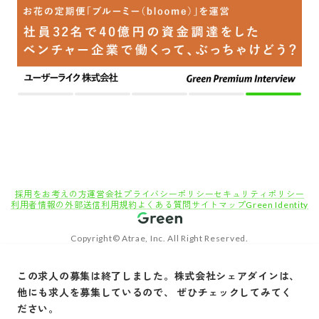
採用をお考えの方
運営会社
プライバシーポリシー
セキュリティポリシー
利用者情報の外部送信
利用規約
よくある質問
サイトマップ
Green Identity
Copyright© Atrae, Inc. All Right Reserved.
転職サイトGreen
経理・管理・バックオフィス職の求人
法務（コン
この求人の募集は終了しました。
株式会社シェアダイン
は、
【法務マネージャー 】 法務担当募集！シリーズB・20億円調達済｜スタートアップで法
他にも求人を募集しているので、 ぜひチェックしてみてく
務体制構築したい方へ
ださい。