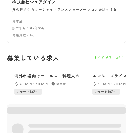
株式会社シェアダイン
食の世界からソーシャルトランスフォーメーションを駆動する
資本金
設立年月
2017年05月
従業員数
70
人
募集している求人
すべて見る（
3
件）
海外市場向けセールス｜料理人のグ
エンタープライズセ
ローバルマッチングプラットフォー
450万円〜600万円
東京都
550万円〜700万円
ム
リモート勤務可
リモート勤務可