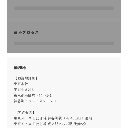
選考プロセス
勤務地
【勤務地詳細】

東京本社

〒105-6923

東京都港区虎ノ門4-1-1

神谷町トラストタワー 23F

 【アクセス】

東京メトロ 日比谷線 神谷町駅（4a 4b出口）直結

東京メトロ 日比谷線 虎ノ門ヒルズ駅 徒歩5分
