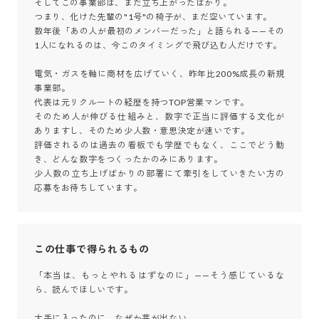
そしてこの事業部は、まだ立ち上がったばかり。

つまり、化けた先輩の"1号"の椅子が、まだ空いています。 

数年後「あの人が最初のメンバーだった」と語られる——その
1人になれるのは、今このタイミングで飛び込む人だけです。

電気・ガスを軸に商材を広げていく、昨年比200%成長の新規
事業部。

代表は元リクルートの経歴を持つTOP営業マンです。

そのため人が伸びる仕組みと、数字で正当に評価する文化が
ありますし、そのため少人数・意思決定が速いです。

評価されるのは過去の看板でも学歴でもなく、ここでどう動
き、どんな数字をつくったかのみにあります。

少人数の立ち上げばかりの部署にて牽引をしていきたい方の
応募をお待ちしています。
この仕事で得られるもの
「本当は、もっとやれるはずなのに」——そう感じているな
ら、読んでほしいです。

大手に入ったのに、なぜか芽が出ない。
