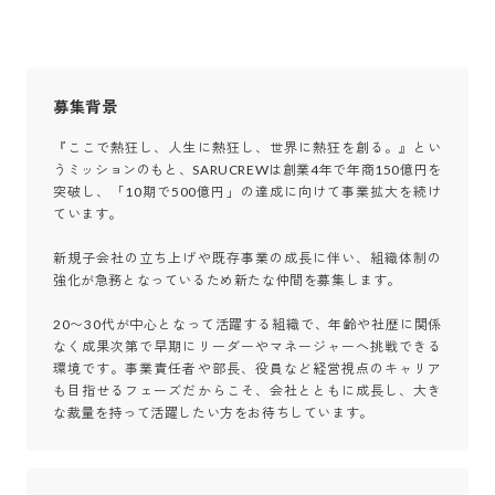
募集背景
『ここで熱狂し、人生に熱狂し、世界に熱狂を創る。』とい
うミッションのもと、SARUCREWは創業4年で年商150億円を
突破し、「10期で500億円」の達成に向けて事業拡大を続け
ています。

新規子会社の立ち上げや既存事業の成長に伴い、組織体制の
強化が急務となっているため新たな仲間を募集します。

20〜30代が中心となって活躍する組織で、年齢や社歴に関係
なく成果次第で早期にリーダーやマネージャーへ挑戦できる
環境です。事業責任者や部長、役員など経営視点のキャリア
も目指せるフェーズだからこそ、会社とともに成長し、大き
な裁量を持って活躍したい方をお待ちしています。