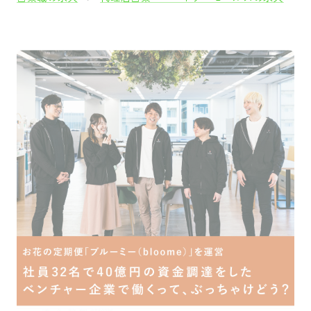
採用をお考えの方
運営会社
プライバシーポリシー
セキュリティポリシー
利用者情報の外部送信
利用規約
よくある質問
サイトマップ
Green Identity
Copyright© Atrae, Inc. All Right Reserved.
転職サイトGreen
営業職の求人
内勤営業・インサイドセールスの求
【人は、環境で化ける】昨年比200%成長の新規事業・立ち上げメンバー募集。今くすぶ
っているなら、その原因は環境かもしれない