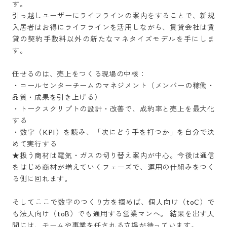
す。

引っ越しユーザーにライフラインの案内をすることで、新規
入居者はお得にライフラインを活用しながら、賃貸会社は賃
貸の契約手数料以外の新たなマネタイズモデルを手にしま
す。

任せるのは、売上をつくる現場の中核：

・コールセンターチームのマネジメント（メンバーの稼働・
品質・成果を引き上げる）

・トークスクリプトの設計・改善で、成約率と売上を最大化
する

・数字（KPI）を読み、「次にどう手を打つか」を自分で決
めて実行する

★扱う商材は電気・ガスの切り替え案内が中心。今後は通信
をはじめ商材が増えていくフェーズで、運用の仕組みをつく
る側に回れます。

そしてここで数字のつくり方を掴めば、個人向け（toC）で
も法人向け（toB）でも通用する営業マンへ。 結果を出す人
間には、チームや事業を任される立場が待っています。
