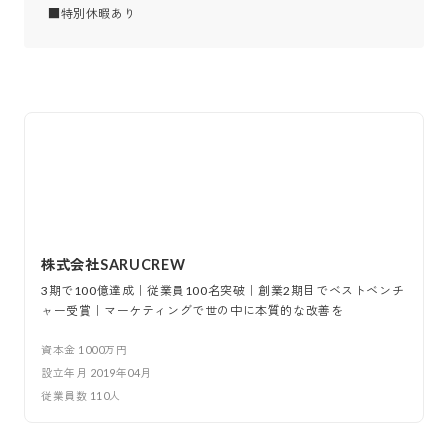
■特別休暇あり
株式会社SARUCREW
3期で100億達成｜従業員100名突破｜創業2期目でベストベンチ
ャー受賞｜マーケティングで世の中に本質的な改善を
資本金
1000万円
設立年月
2019年04月
従業員数
110
人