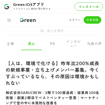
Green iOSアプリ
インストール
リアルタイムに通知が受け取れる
ログイン
会員登録
求人を探す
インタビ
企業
求人
PR
社員の声
ュー
【人は、環境で化ける】昨年比200%成長
の新規事業・立ち上げメンバー募集。今く
すぶっているなら、その原因は環境かもし
れない
株式会社SARUCREW
-
3期で100億達成｜従業員100名
突破｜創業2期目でベストベンチャー受賞｜マーケティ
ングで世の中に本質的な改善を