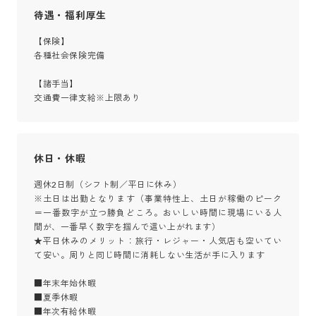
待遇・福利厚生
【保険】

各種社会保険完備

【諸手当】

交通費一律支給※上限あり
休日・休暇
週休2日制（シフト制／平日に休み）

※土日は出勤となります（事業特性上、土日が稼働のピーク
＝一番数字が立つ勝負どころ。おいしい時間に現場にいる人
間が、一番早く数字を掴んで這い上がれます）

★平日休みのメリット：旅行・レジャー・人気店も空いてい
て安い。周りと同じ時間に消耗しない生活が手に入ります

■年末年始休暇

■夏季休暇

■年次有給休暇
