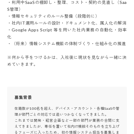
・利用中SaaSの棚卸し・整理、コスト・契約の見直し（Saa
S管理）

・情報セキュリティのルール整備（段階的に）

・社内IT運用ルールの設計・ドキュメント化、属人化の解消

・Google Apps Script 等を用いた社内業務の自動化・効率
化

・（将来）情報システム機能の体制づくり・仕組み化の推進

※何から手をつけるかは、入社後に現状を見ながら一緒に決
めていきます。
募集背景
在籍数が100名を超え、デバイス・アカウント・各種SaaSの管
理が部門ごとの対応では追いつかなくなってきました。

これまでは開発・経営企画など一部の部門が業務の合間に支
えてきましたが、専任を置いて社内IT機能そのものを立ち上げ
るフェーズに入ったため、初の情報システム担当を募集しま