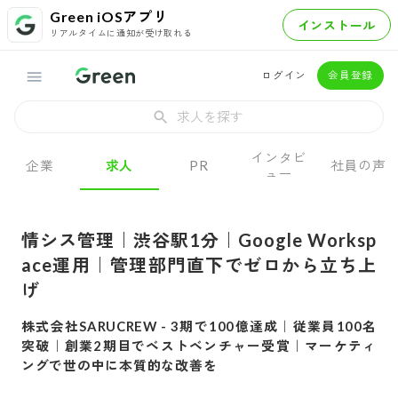
Green iOSアプリ
インストール
リアルタイムに通知が受け取れる
ログイン
会員登録
求人を探す
インタビ
企業
求人
PR
社員の声
ュー
情シス管理｜渋谷駅1分｜Google Worksp
ace運用｜管理部門直下でゼロから立ち上
げ
株式会社SARUCREW
-
3期で100億達成｜従業員100名
突破｜創業2期目でベストベンチャー受賞｜マーケティ
ングで世の中に本質的な改善を