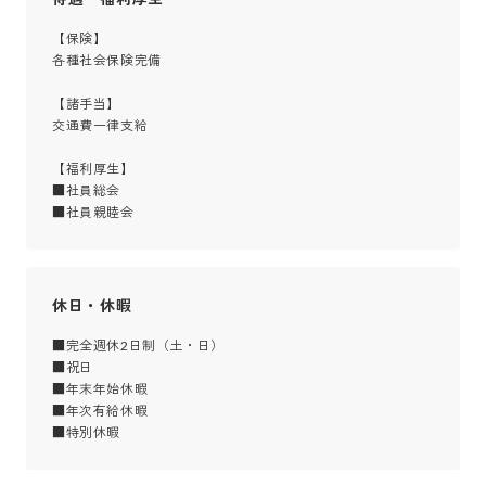
【保険】

各種社会保険完備

【諸手当】

交通費一律支給

【福利厚生】

■社員総会

■社員親睦会
休日・休暇
■完全週休2日制（土・日）

■祝日

■年末年始休暇

■年次有給休暇

■特別休暇