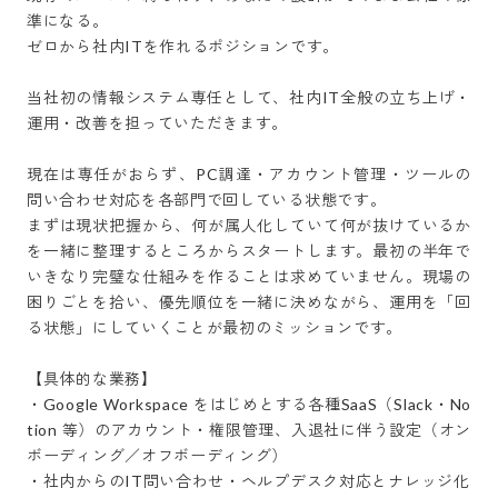
準になる。

ゼロから社内ITを作れるポジションです。

当社初の情報システム専任として、社内IT全般の立ち上げ・
運用・改善を担っていただきます。

現在は専任がおらず、PC調達・アカウント管理・ツールの
問い合わせ対応を各部門で回している状態です。

まずは現状把握から、何が属人化していて何が抜けているか
を一緒に整理するところからスタートします。最初の半年で
いきなり完璧な仕組みを作ることは求めていません。現場の
困りごとを拾い、優先順位を一緒に決めながら、運用を「回
る状態」にしていくことが最初のミッションです。

【具体的な業務】

・Google Workspace をはじめとする各種SaaS（Slack・No
tion 等）のアカウント・権限管理、入退社に伴う設定（オン
ボーディング／オフボーディング）

・社内からのIT問い合わせ・ヘルプデスク対応とナレッジ化
