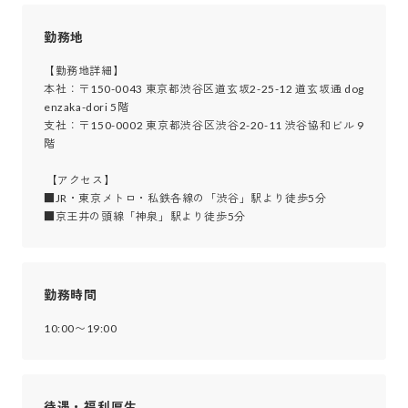
勤務地
【勤務地詳細】

本社：〒150-0043 東京都渋谷区道玄坂2-25-12 道玄坂通 dog
enzaka-dori 5階

支社：〒150-0002 東京都渋谷区渋谷2-20-11 渋谷協和ビル 9
階

 【アクセス】

■JR・東京メトロ・私鉄各線の「渋谷」駅より徒歩5分

■京王井の頭線「神泉」駅より徒歩5分
勤務時間
10:00〜19:00
待遇・福利厚生