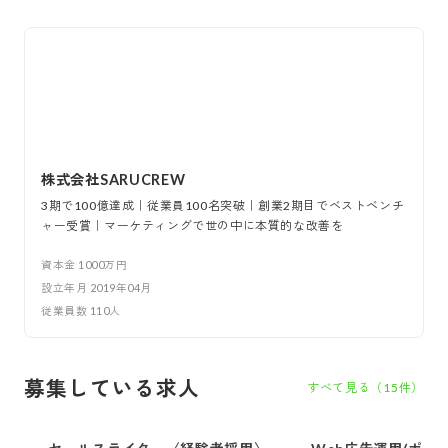
株式会社SARUCREW
3期で100億達成｜従業員100名突破｜創業2期目でベストベンチ
ャー受賞｜マーケティングで世の中に本質的な改善を
資本金
1000万円
設立年月
2019年04月
従業員数
110
人
募集している求人
すべて見る（
15
件）