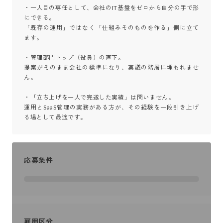
・一人目の専任として、会社のIT基盤をゼロから自分の手で形
にできる。

「既存の運用」ではなく「仕組みそのものを作る」側に立て
ます。

・管理部門トップ（役員）の直下。

提案がそのまま会社の標準になり、稟議の階層に埋もれませ
ん。

・「立ち上げを一人で完遂した実績」は問いません。

運用とSaaS管理の実務がある方が、その経験を一段引き上げ
る場として最適です。
応募条件
雇用区分