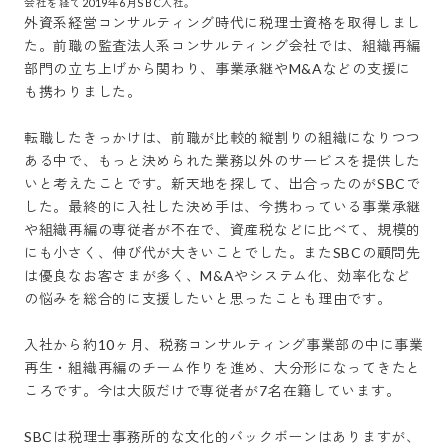
会社を経て2019年6月SBC入社。
外資系経営コンサルティング時代に税理士資格を取得しまし
た。前職の監査法人系コンサルティング会社では、組織再編
部門の立ち上げから関わり、事業承継やM&Aなどの支援に
も携わりました。

転職したきっかけは、前職が比較的縦割りの組織になりつつ
ある中で、もっと決められた業務以外のサービスを提供した
いと考えたことです。新天地を探して、出合ったのがSBCで
した。最終的に入社した決め手は、今携わっている事業承継
や組織再編の専従者が不在で、資産税などに比べて、規模的
にも小さく、伸び代が大きいことでした。またSBCの顧問先
は優良なお客さまが多く、M&Aやシステム化、効率化など
の悩みを総合的に支援したいと思ったことも理由です。

入社から約10ヶ月、税務コンサルティング事業部の中に事業
再生・組織再編のチーム作りを進め、大分形になってきたと
ころです。今は大阪だけで専従者が7名在籍しています。

SBCは税理士事務所的な文化的バックボーンはありますが、