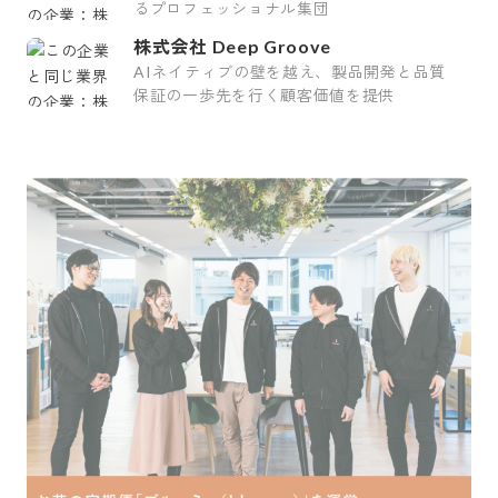
るプロフェッショナル集団
株式会社 Deep Groove
AIネイティブの壁を越え、製品開発と品質
保証の一歩先を行く顧客価値を提供
採用をお考えの方
運営会社
プライバシーポリシー
セキュリティポリシー
利用者情報の外部送信
利用規約
よくある質問
サイトマップ
Green Identity
Copyright© Atrae, Inc. All Right Reserved.
転職サイトGreen
コンサルティング・リサーチ
経営/ビジネスコン