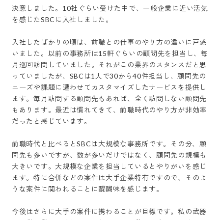
決意しました。10社ぐらい受けた中で、一般企業に近い活気
を感じたSBCに入社しました。

入社したばかりの頃は、前職との仕事のやり方の違いに戸惑
いました。以前の事務所は15軒ぐらいの顧問先を担当し、毎
月巡回訪問していました。それがこの業界のスタンスだと思
っていましたが、SBCは1人で30から40件担当し、顧問先の
ニーズや課題に遭わせてカスタマイズしたサービスを提供し
ます。毎月訪問する顧問先もあれば、全く訪問しない顧問先
もあります。最近は慣れてきて、前職時代のやり方が非効率
だったと感じています。

前職時代と比べるとSBCは大規模な事務所です。その分、顧
問先も多いですが、数が多いだけではなく、顧問先の規模も
大きいです。大規模な企業を担当しているとやりがいを感じ
ます。特に合併などの案件は大手企業特有ですので、そのよ
うな案件に関われることに醍醐味を感じます。

今後はさらに大手の案件に携わることが目標です。私の武器