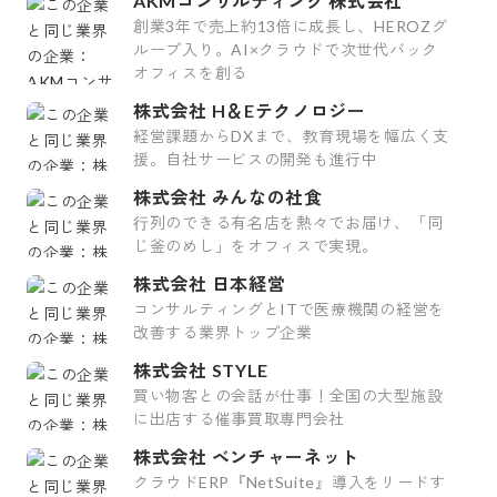
AKMコンサルティング 株式会社
創業3年で売上約13倍に成長し、HEROZグ
ループ入り。AI×クラウドで次世代バック
オフィスを創る
株式会社 H＆Eテクノロジー
経営課題からDXまで、教育現場を幅広く支
援。自社サービスの開発も進行中
株式会社 みんなの社食
⾏列のできる有名店を熱々でお届け、「同
じ釜のめし」をオフィスで実現。
株式会社 日本経営
コンサルティングとITで医療機関の経営を
改善する業界トップ企業
株式会社 STYLE
買い物客との会話が仕事！全国の大型施設
に出店する催事買取専門会社
株式会社 ベンチャーネット
クラウドERP『NetSuite』導入をリードす