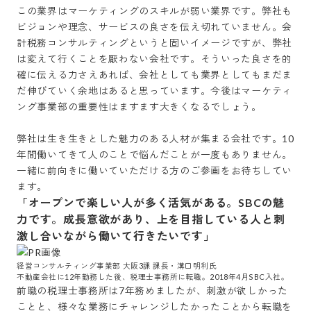
この業界はマーケティングのスキルが弱い業界です。弊社も
ビジョンや理念、サービスの良さを伝え切れていません。会
計税務コンサルティングというと固いイメージですが、弊社
は変えて行くことを厭わない会社です。そういった良さを的
確に伝える力さえあれば、会社としても業界としてもまだま
だ伸びていく余地はあると思っています。今後はマーケティ
ング事業部の重要性はますます大きくなるでしょう。

弊社は生き生きとした魅力のある人材が集まる会社です。10
年間働いてきて人のことで悩んだことが一度もありません。
一緒に前向きに働いていただける方のご参画をお待ちしてい
ます。
「オープンで楽しい人が多く活気がある。SBCの魅
力です。成長意欲があり、上を目指している人と刺
激し合いながら働いて行きたいです」
経営コンサルティング事業部 大阪3課 課長・溝口明利氏

不動産会社に12年勤務した後、税理士事務所に転職。2018年4月SBC入社。
前職の税理士事務所は7年務めましたが、刺激が欲しかった
ことと、様々な業務にチャレンジしたかったことから転職を