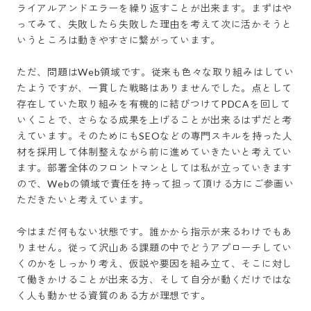
ライアルアンドエラーを繰り返すことが出来ます。まずはや
ってみて、失敗したら失敗した理由を考えて次に活かそうと
いうところは動きやすさに繋がっています。

ただ、問題はWeb領域です。従来も色々な取り組みはしてい
たようですが、一貫した戦略はありませんでした。点として
存在していた取り組みを有機的に結びつけてPDCAを回して
いくことで、さらなる成果を上げることが出来るはずだと考
えています。そのためにもSEOなどの専門スキルを持った人
材を採用して体制整えながら前に進めていきたいと考えてい
ます。部署全体のフロントマンとしては私が立っていきます
ので、Webの領域で責任を持って担って頂ける方にご参画い
ただきたいと考えています。

今はまだ何もない状態です。誰かから指示が来るわけでもあ
りません。従って沢山ある課題の中でどうアプローチしてい
くのかをしっかり考え、仮説や要因を組み立て、そこに対し
て働きかけることが出来る方、そして自分が動くだけではな
く人も動かせる資質のある方が理想です。
