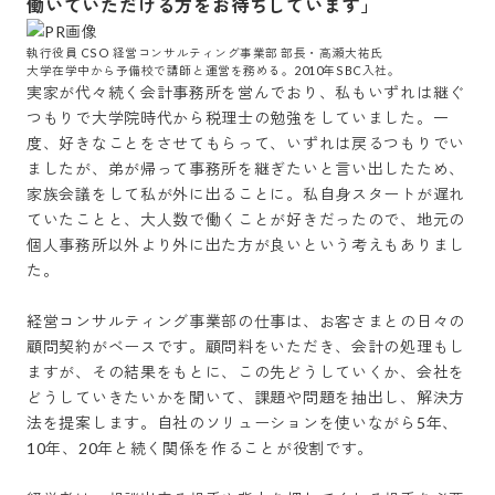
働いていただける方をお待ちしています」
執行役員 CSO 経営コンサルティング事業部 部長・高瀬大祐氏

大学在学中から予備校で講師と運営を務める。2010年SBC入社。
実家が代々続く会計事務所を営んでおり、私もいずれは継ぐ
つもりで大学院時代から税理士の勉強をしていました。一
度、好きなことをさせてもらって、いずれは戻るつもりでい
ましたが、弟が帰って事務所を継ぎたいと言い出したため、
家族会議をして私が外に出ることに。私自身スタートが遅れ
ていたことと、大人数で働くことが好きだったので、地元の
個人事務所以外より外に出た方が良いという考えもありまし
た。

経営コンサルティング事業部の仕事は、お客さまとの日々の
顧問契約がベースです。顧問料をいただき、会計の処理もし
ますが、その結果をもとに、この先どうしていくか、会社を
どうしていきたいかを聞いて、課題や問題を抽出し、解決方
法を提案します。自社のソリューションを使いながら5年、
10年、20年と続く関係を作ることが役割です。
