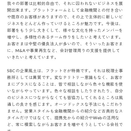
我々の部署は比較的自由で、それに囚われないビジネスを展
開出来ます。プラットフォームとして金融機関との付き合い
や既存のお客様がありますので、その上で主体的に新しいビ
ジネスをどんどん作っていけるところが魅力です。今後は、
部署をもう少し大きくして、様々な文化を持ったメンバーを
増やし、多様性のあるチーム作りをしたいと考えています。
お客さまは中堅の優良法人が多いので、そういったお客さま
に、M&Aや事業再生など、会計管理周りの支援を提供して
いきたいと考えています。

SBCの企業風土は、フラットさが特徴です。それは税理士事
務所としては異質です。変なテリトリー意識もなく、お客さ
まにプラスになることは、皆で相談しながら色々な機能を使
いながらやっています。色々な相談をしたりされたり、自分
のビジネスにつながらなくても皆協力してくれるところは風
通しの良さを感じます。オーソドックスな手法にもこだわり
ません。営業スタイルも金融機関からの紹介など古典的なス
タイルだけではなくて、提携先からの紹介やWebの活用な
ど、常に模索しながらお客さまを増やそうとしている会社で