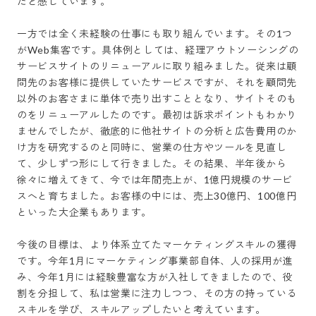
だと感じています。

一方では全く未経験の仕事にも取り組んでいます。その1つ
がWeb集客です。具体例としては、経理アウトソーシングの
サービスサイトのリニューアルに取り組みました。従来は顧
問先のお客様に提供していたサービスですが、それを顧問先
以外のお客さまに単体で売り出すこととなり、サイトそのも
のをリニューアルしたのです。最初は訴求ポイントもわかり
ませんでしたが、徹底的に他社サイトの分析と広告費用のか
け方を研究するのと同時に、営業の仕方やツールを見直し
て、少しずつ形にして行きました。その結果、半年後から
徐々に増えてきて、今では年間売上が、1億円規模のサービ
スへと育ちました。お客様の中には、売上30億円、100億円
といった大企業もあります。

今後の目標は、より体系立てたマーケティングスキルの獲得
です。今年1月にマーケティング事業部自体、人の採用が進
み、今年1月には経験豊富な方が入社してきましたので、役
割を分担して、私は営業に注力しつつ、その方の持っている
スキルを学び、スキルアップしたいと考えています。
