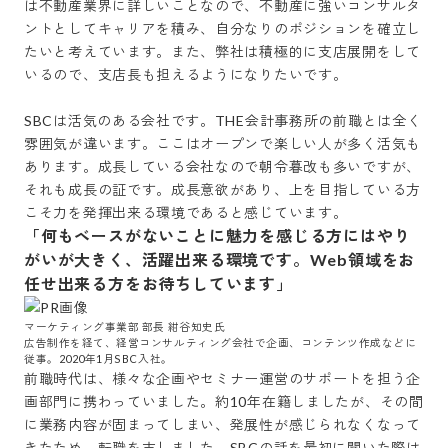
は不動産業界に詳しいことなので、不動産に強いコンサルタ
ントとしてキャリアを積み、自分なりのポジションを確立し
たいと考えています。また、弊社は積極的に支店展開をして
いるので、支店長も担えるようになりたいです。

SBCは活気のある会社です。THE会計事務所の前職とは全く
雰囲気が違います。ここはオープンで楽しい人が多く活気も
あります。成長している会社なので朝令暮改も多いですが、
それも成長の証です。成長意欲があり、上を目指している方
こそ力を発揮出来る環境であると感じています。
「何もベースがないことに魅力を感じる方にはやり
がいが大きく、活躍出来る環境です。Web領域をお
任せ出来る方をお待ちしています」
マーケティング事業部 部長 紺谷知史氏

広告制作を経て、経営コンサルティング会社で企画、コンテンツ作成などに
従事。2020年1月SBC入社。
前職時代は、様々な企画やセミナー運営のサポートを担う企
画部門に携わっていました。約10年在籍しましたが、その間
に業務内容が固まってしまい、発展性が感じられなくなって
きたため、転職を志しました。SBCの話を最初に聞いた際は