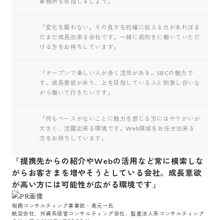
事務所を目指しましょう」
「変化を厭わない。その良さを的確に伝える力があればま
だまだ成長出来る会社です。一緒に前向きに働いていただ
ける方をお待ちしています」
「オープンで楽しい人が多く活気がある。SBCの魅力で
す。成長意欲があり、上を目指している人と刺激し合いな
がら働いて行きたいです」
「何もベースがないことに魅力を感じる方にはやりがいが
大きく、活躍出来る環境です。Web領域をお任せ出来る
方をお待ちしています」
「提携先からの紹介やWebの活用など常に模索しな
がらお客さまを増やそうとしている会社。成長意欲
が高い方には可能性が広がる環境です」
税務コンサルティング事業部・髙元一氏

航空会社、外資系経営コンサルティング会社、監査法人系コンサルティング