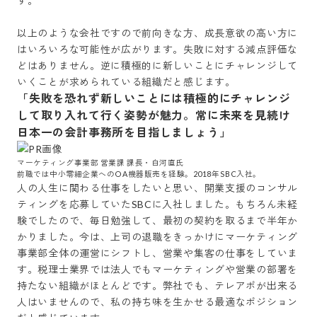
す。

以上のような会社ですので前向きな方、成長意欲の高い方に
はいろいろな可能性が広がります。失敗に対する減点評価な
どはありません。逆に積極的に新しいことにチャレンジして
いくことが求められている組織だと感じます。
「失敗を恐れず新しいことには積極的にチャレンジ
して取り入れて行く姿勢が魅力。常に未来を見続け
日本一の会計事務所を目指しましょう」
マーケティング事業部 営業課 課長・白河直氏

前職では中小零細企業へのOA機器販売を経験。2018年SBC入社。
人の人生に関わる仕事をしたいと思い、開業支援のコンサル
ティングを応募していたSBCに入社しました。もちろん未経
験でしたので、毎日勉強して、最初の契約を取るまで半年か
かりました。今は、上司の退職をきっかけにマーケティング
事業部全体の運営にシフトし、営業や集客の仕事をしていま
す。税理士業界では法人でもマーケティングや営業の部署を
持たない組織がほとんどです。弊社でも、テレアポが出来る
人はいませんので、私の持ち味を生かせる最適なポジション