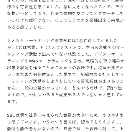
様々な可能性を感じました。急に大きくなったことで、色々
な物が不足しており、自分で課題を見つけてアプローチして
いかなければ行けない。そこに自分の力を発揮出来る余地が
あると感じました。

もともとマーケティング事業部には2名在籍していました
が、1名は営業、もう1人はシステムで、本当の意味でのマー
ケティング活動は出来ていない状況でした。デジタルマーケ
ティングやWebマーケティングを含め、戦略的な取り組みが
出来る状況を作ることがこれからの課題です。税理士業界と
いうまだまだ旧態依然とした業界で、組織的な会社としてマ
ーケティング活動をしようとしている事務所はあまりありま
せん。一般の企業がやっていることをやるだけで、頭1つ出
ますので、やればやるほど成果出るのではないかと感じてい
ます。

SBCは個の社員に与えられた裁量が大きいため、やりやすさ
は感じています。やりたいと言えば、認めてもらえますし、
前例も前任者もいないので、自分で探した課題に対して、ト