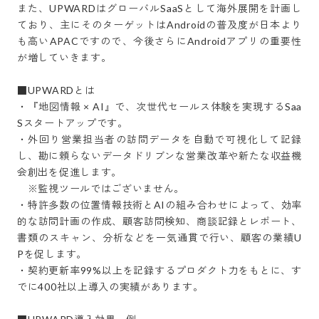
また、UPWARDはグローバルSaaSとして海外展開を計画し
ており、主にそのターゲットはAndroidの普及度が日本より
も高いAPACですので、今後さらにAndroidアプリの重要性
が増していきます。

■UPWARDとは

・『地図情報 × AI』で、次世代セールス体験を実現するSaa
Sスタートアップです。

・外回り営業担当者の訪問データを自動で可視化して記録
し、勘に頼らないデータドリブンな営業改革や新たな収益機
会創出を促進します。

　※監視ツールではございません。

・特許多数の位置情報技術とAIの組み合わせによって、効率
的な訪問計画の作成、顧客訪問検知、商談記録とレポート、
書類のスキャン、分析などを一気通貫で行い、顧客の業績U
Pを促します。

・契約更新率99%以上を記録するプロダクト力をもとに、す
でに400社以上導入の実績があります。
