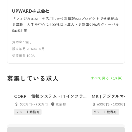
UPWARD株式会社
「フィジカルAI」を活用した位置情報×AIプロダクトで営業現場
を革新！大手を中心に400社以上導入・更新率99%のグローバル
SaaS企業
資本金
1億円
設立年月
2016年07月
従業員数
100
人
募集している求人
すべて見る（
19
件）
CORP｜情報システム・ITインフラ
MK | デジタルマ
推進担当またはリーダー候補
ージャー候補】
600万円〜900万円
東京都
600万円〜1000万円
リモート勤務可
リモート勤務可