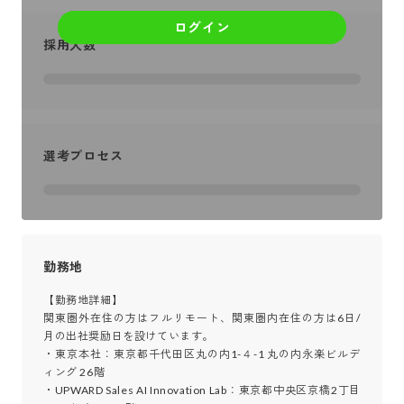
ログイン
採用人数
選考プロセス
勤務地
【勤務地詳細】

関東圏外在住の方はフルリモート、関東圏内在住の方は6日/
月の出社奨励日を設けています。

・東京本社：東京都千代田区丸の内1-４-1 丸の内永楽ビルデ
ィング 26階

・UPWARD Sales AI Innovation Lab：東京都中央区京橋2丁目