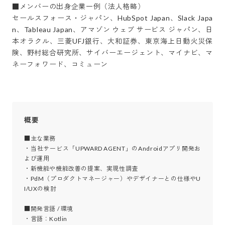
■メンバーの出身企業一例（法人格略）

セールスフォース・ジャパン、HubSpot Japan、Slack Japa
n、Tableau Japan、アマゾン ウェブ サービス ジャパン、日
本オラクル、三菱UFJ銀行、大和証券、東京海上日動火災保
険、野村総合研究所、サイバーエージェント、マイナビ、マ
ネーフォワード、コミューン
概要
■主な業務

・当社サービス「UPWARD AGENT」のAndroidアプリ開発お
よび運用

・新機能や機能改善の提案、実現性調査

・PdM（プロダクトマネージャー）やデザイナーとの仕様やU
I/UXの検討

■開発言語 / 環境

・言語：Kotlin
