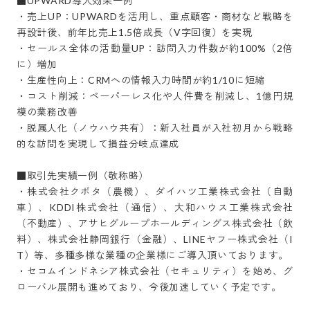
■UPWARD導入効果一例

・売上UP：UPWARDを活用し、重点顧客・商材など戦略を
再設計後、前年比売上1.5倍成長（V字回復）を実現

・セールス全体の活動量UP：訪問入力件数が約100%（2倍
に）増加

・生産性向上：CRMへの情報入力時間が約1/10に短縮

・コスト削減：ペーパーレス化や人件費を削減し、1億円規
模の業務改善

・脱属人化（ノウハウ共有）：新入社員が入社初月から戦略
的な訪問を実現して損益分岐点達成

■取引先実績一例（敬称略）

・株式会社クボタ（農機）、ダイハツ工業株式会社（自動
車）、KDDI株式会社（通信）、大和ハウス工業株式会社
（不動産）、アサヒグループホールディングス株式会社（飲
料）、株式会社静岡銀行（金融）、LINEヤフー株式会社（I
T）等、多種多様な業種の企業様にご導入頂いております。

・セコムインドネシア株式会社（セキュリティ）を始め、グ
ローバル展開も進めており、今後加速していく予定です。
