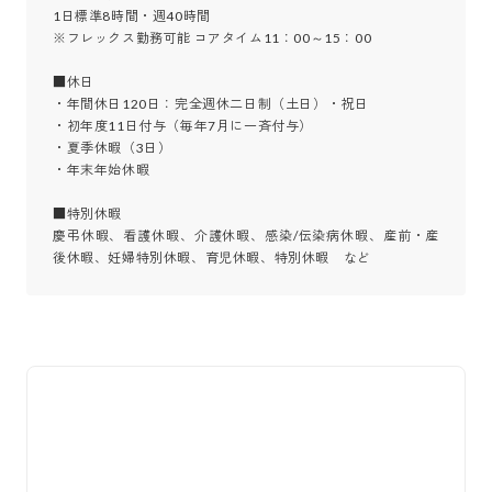
1日標準8時間・週40時間

※フレックス勤務可能 コアタイム11：00～15：00

■休日

・年間休日120日：完全週休二日制（土日）・祝日

・初年度11日付与（毎年7月に一斉付与）

・夏季休暇（3日）

・年末年始休暇

■特別休暇

慶弔休暇、看護休暇、介護休暇、感染/伝染病休暇、産前・産
後休暇、妊婦特別休暇、育児休暇、特別休暇　など