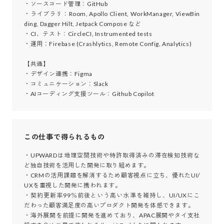
・ソースコード管理：GitHub

・ライブラリ：Room, Apollo Client, WorkManager, ViewBin
ding, Dagger Hilt, Jetpack Compose など

・CI、テスト：CircleCI, Instrumented tests

・運用：Firebase (Crashlytics, Remote Config, Analytics)

【共通】

・デザイン連携：Figma

・コミュニケーション：Slack

・AIコーディング支援ツール：Github Copilot
この仕事で得られるもの
・UPWARDは地理空間技術や特許取得済みの滞在検知技術な
ど独自技術を活用した開発に取り組めます。

・CRMの活用課題を解消するため顧客視点に立ち、優れたUI/
UXを重視した開発に携われます。

・契約更新率99％前後という高い水準を維持し、UI/UXにこ
だわった顧客満足度の高いプロダクト開発を体感できます。

・海外展開を前提に開発を進めており、APAC展開やタイ支社