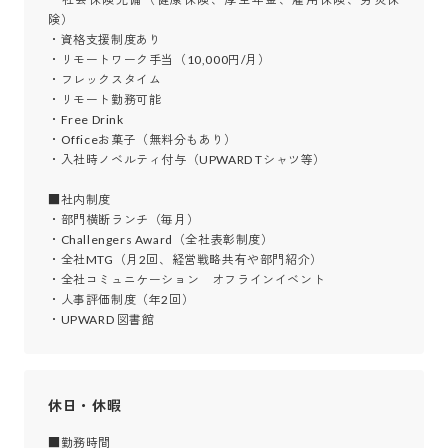
険）

・資格支援制度あり

・リモートワーク手当（10,000円/月）

・フレックスタイム

・リモート勤務可能

・Free Drink

・Officeお菓子（無料分もあり）

・入社時ノベルティ付与（UPWARD Tシャツ等）

■社内制度

・部門横断ランチ（毎月）

・Challengers Award（全社表彰制度）

・全社MTG（月2回、経営戦略共有や部門紹介）

・全社コミュニケーション　オフラインイベント

・人事評価制度（年2回）

・UPWARD 図書館
休日・休暇
■勤務時間
