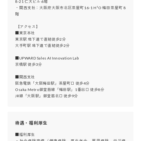
8-21 仁大ビル 6階

・関西支社：大阪府大阪市北区茶屋町16-1 H¹O 梅田茶屋町 8
階

 【アクセス】

■東京本社

東京駅 地下道で直結徒歩2分

大手町駅 地下道で直結徒歩2分

■UPWARD Sales AI Innovation Lab

京橋駅 徒歩3分

■関西支社

阪急電鉄「大阪梅田駅」茶屋町口 徒歩4分

Osaka Metro御堂筋線「梅田駅」1番出口 徒歩8分

JR線「大阪駅」御堂筋北口 徒歩9分
待遇・福利厚生
■福利厚生

・社会保険完備（健康保険、厚生年金、雇用保険、労災保