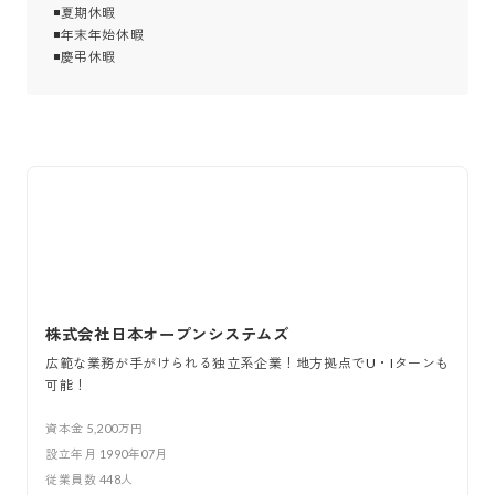
◾夏期休暇

◾年末年始休暇

◾慶弔休暇
株式会社日本オープンシステムズ
広範な業務が手がけられる独立系企業！地方拠点でU・Iターンも
可能！
資本金
5,200万円
設立年月
1990年07月
従業員数
448
人