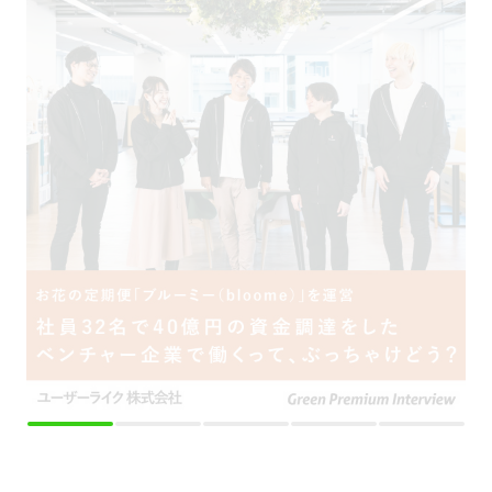
採用をお考えの方
運営会社
プライバシーポリシー
セキュリティポリシー
利用者情報の外部送信
利用規約
よくある質問
サイトマップ
Green Identity
Copyright© Atrae, Inc. All Right Reserved.
転職サイトGreen
営業職の求人
新規開拓営業の求人
株式会社日
【東京/港区】営業～自社サービス拡販をお任せ！～定着率96%/年間休日125日