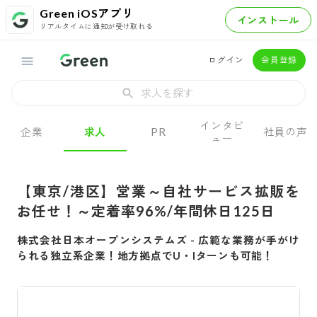
Green iOSアプリ
インストール
リアルタイムに通知が受け取れる
ログイン
会員登録
求人を探す
インタビ
企業
求人
PR
社員の声
ュー
【東京/港区】営業～自社サービス拡販を
お任せ！～定着率96%/年間休日125日
株式会社日本オープンシステムズ
-
広範な業務が手がけ
られる独立系企業！地方拠点でU・Iターンも可能！