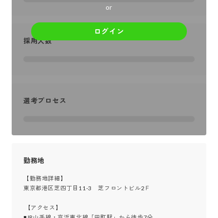
or
ログイン
採用人数
選考プロセス
勤務地
【勤務地詳細】

東京都港区芝四丁目11-3　芝フロントビル2Ｆ

 【アクセス】

◾JR山手線・京浜東北線「田町駅」から徒歩7分
