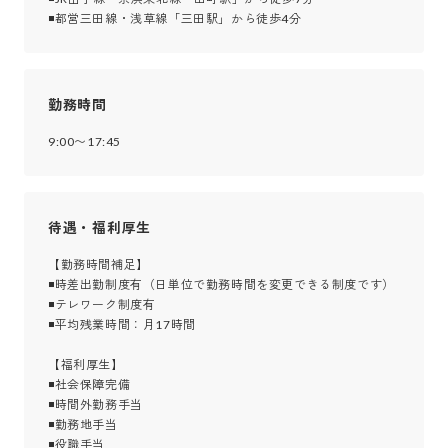
◾都営三田線・浅草線「三田駅」から徒歩4分
勤務時間
9:00〜17:45
待遇・福利厚生
【勤務時間補足】

◾時差出勤制度有（日単位で勤務時間を変更できる制度です）

◾テレワーク制度有

◾平均残業時間：月17時間

【福利厚生】

◾社会保障完備

◾時間外勤務手当

◾勤務地手当

◾役職手当
