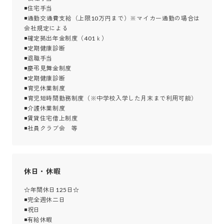
◾住宅手当

◾通勤交通費支給（上限10万円まで）※マイカー通勤の場合は
会社規定による

◾確定拠出年金制度（401ｋ）

◾定期健康診断

◾退職手当

◾慶弔見舞金制度

◾定期健康診断

◾育児休業制度

◾育児短時間勤務制度（※中学校入学した月末まで利用可能）

◾介護休業制度

◾賃貸住宅借上制度

◾社員クラブ会　等
休日・休暇
☆年間休日125日☆

◾完全週休二日

◾祝日

◾有給休暇
