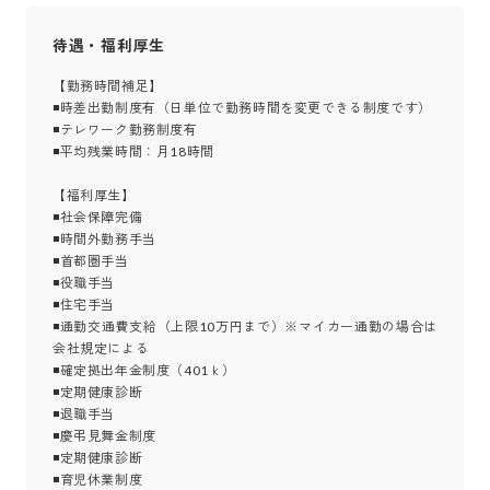
待遇・福利厚生
【勤務時間補足】

◾時差出勤制度有（日単位で勤務時間を変更できる制度です）

◾テレワーク勤務制度有

◾平均残業時間：月18時間

【福利厚生】

◾社会保障完備

◾時間外勤務手当

◾首都圏手当

◾役職手当

◾住宅手当

◾通勤交通費支給（上限10万円まで）※マイカー通勤の場合は
会社規定による

◾確定拠出年金制度（401ｋ）

◾定期健康診断

◾退職手当

◾慶弔見舞金制度

◾定期健康診断

◾育児休業制度
