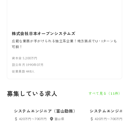
株式会社日本オープンシステムズ
広範な業務が手がけられる独立系企業！地方拠点でU・Iターンも
可能！
資本金
5,200万円
設立年月
1990年07月
従業員数
448
人
募集している求人
すべて見る（
11
件）
システムエンジニア（富山勤務）
システムエンジニア
420万円〜700万円
富山県
420万円〜700万円