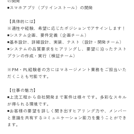
の開発

◾スマホアプリ（プリインストール）の開発

【具体的には】

※適性や経験、希望に応じたポジションでアサインします！

◾システム企画、要件定義（企画チーム）

◾基本設計、詳細設計、実装、テスト（設計・開発チーム）

◾システムの品質要求をヒアリングし、要望に沿ったテスト
プランの作成・実行（検証チーム）

※PM・PL経験者の方にはマネージメント業務をご担当いた
だくことも可能です。

【仕事の魅力】

◾上流工程から自社開発まで案件は様々です。多彩なスキル
が得られる環境です。

◾お客様の要望を詳しく聞き出すヒアリング力や、メンバー
と意識を共有するコミュニケーション能力を養うことができ
ます。
