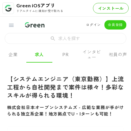
Green iOSアプリ
インストール
リアルタイムに通知が受け取れる
ログイン
会員登録
求人を探す
インタビ
企業
求人
PR
社員の声
ュー
【システムエンジニア（東京勤務）】上流
工程から自社開発まで案件は様々！多彩な
スキルが得られる環境！
株式会社日本オープンシステムズ
-
広範な業務が手がけ
られる独立系企業！地方拠点でU・Iターンも可能！