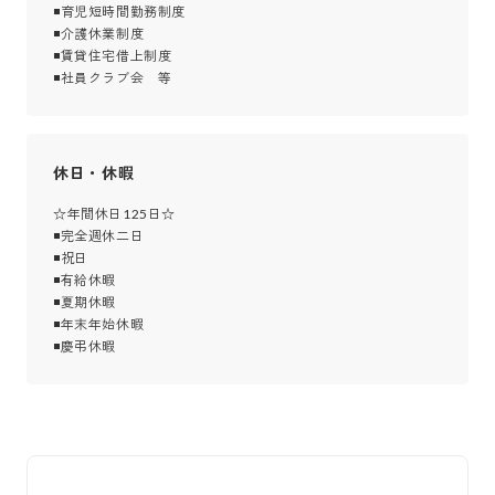
◾育児短時間勤務制度

◾介護休業制度

◾賃貸住宅借上制度

◾社員クラブ会　等
休日・休暇
☆年間休日125日☆

◾完全週休二日

◾祝日

◾有給休暇

◾夏期休暇

◾年末年始休暇

◾慶弔休暇