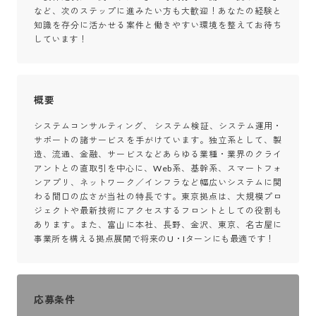
など、次のステップに進みたい方も大歓迎！あなたの経験と
知識を存分に活かせる案件と働きやすい環境を整えてお待ち
しています！
概要
システムコンサルティング、 システム検証、システム運用・
サポートの諸サービスを手がけています。独立系として、製
造、流通、金融、サービスなどあらゆる業種・業界のクライ
アントとの直取引を中心に、Web系、基幹系、スマートフォ
ンアプリ、ネットワーク／インフラなど幅広いシステムに関
わる間口の広さが当社の特長です。東京拠点は、大規模プロ
ジェクトや最新技術にアクセスするフロントとしての役割も
あります。また、富山に本社、長野、金沢、東京、名古屋に
事業所を構える拠点展開で将来のU・Iターンにも最適です！
応募条件