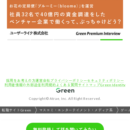
採用をお考えの方
運営会社
プライバシーポリシー
セキュリティポリシー
利用者情報の外部送信
利用規約
よくある質問
サイトマップ
Green Identity
Copyright© Atrae, Inc. All Right Reserved.
転職サイトGreen
マスコミ・エンターテイメント・メディア系
ゲー
無料登録して話を聞いてみたい