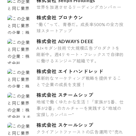
株式会社 Senjin Holdings
世界を加速させるリーディングカンパニー
株式会社 プロナウン
“働く”って、青春だ。成長率500%の全力投
球スタートアップ
株式会社 ADWAYS DEEE
AI×モダン技術で大規模広告プロダクトを
刷新中。週4リモート・フレックスで自律的
に働けるエンジニア組織です。
株式会社 エイトハンドレッド
革新的なマーケティング戦略を提供するこ
とで企業の成長を支援！
株式会社 スチームシップ
地域で働くゆたかな生活！「家族が1番、仕
事が2番」のカルチャーを実践する“地域の
宝探しカンパニー”
株式会社 スケールシップ
クライアントファーストの広告運用で“売れ