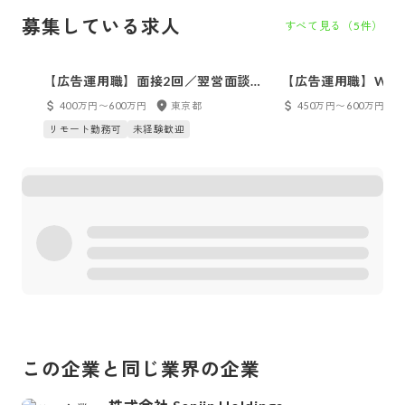
募集している求人
すべて見る（
5
件）
【広告運用職】面接2回／翌営面談可
【広告運用職】Web
／東証プライム上場グループ
回／翌営面談可／東
400万円〜600万円
東京都
450万円〜600万円
グループ
リモート勤務可
未経験歓迎
この企業と同じ業界の企業