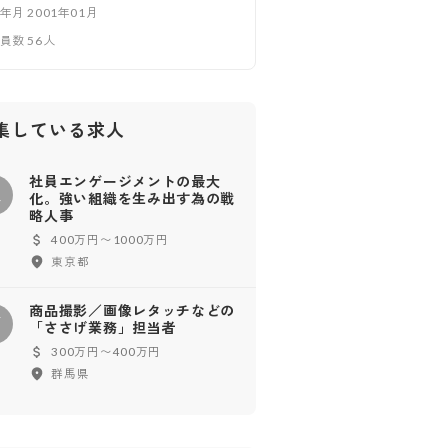
立年月
2001年01月
業員数
56
人
集している求人
社員エンゲージメントの最大
社
化。強い組織を生み出す為の戦
略人事
400万円〜1000万円
東京都
商品撮影／画像レタッチなどの
商
「ささげ業務」担当者
300万円〜400万円
群馬県