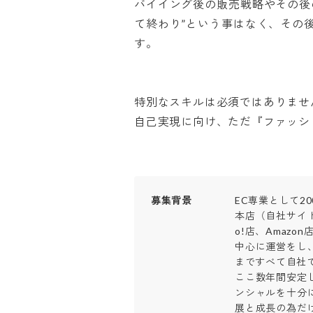
バイイング後の販売戦略やその後
て終わり”という事はなく、その
す。

特別なスキルは必須ではありません。
自己実現に向け、ただ『ファッシ
募集背景
EC専業として200
本店（自社サイト
o!店、Amazo
中心に運営をし
まですべて自社で
ここ数年間安定
ンシャルを十分
展と成長の為だ