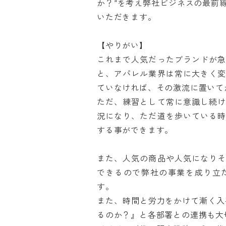
か？”を考え弊社ビジネスの最前
いただきます。

【やりがい】

これまで人気だったブランドが
と、アパレル業界は常に大きく
ていなければ、その激流に置いてか
ただ、練習として常に意識し続
況になり、ただ道を歩いている
する事ができます。

また、人気の商品や人気になり
できるので弊社の事業を成り立
す。

また、時間と労力をかけて漸く入
るのか？』と各部署との連携も大切