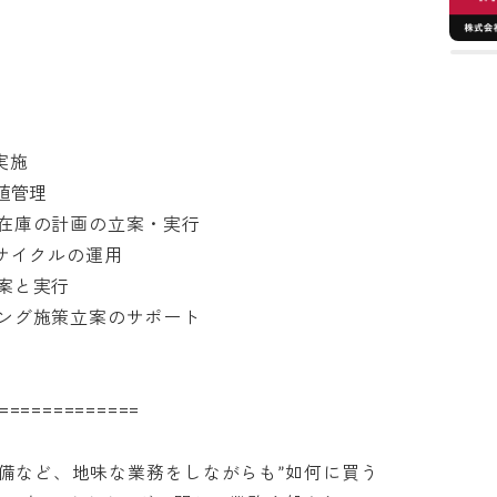


管理

庫の計画の立案・実行

イクルの運用

と実行

グ施策立案のサポート

===========

備など、地味な業務をしながらも”如何に買う