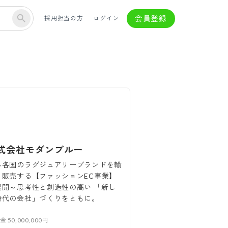
会員登録
採用担当の方
ログイン
式会社モダンブルー
界各国のラグジュアリーブランドを輸
・販売する【ファッションEC事業】
展開～思考性と創造性の高い 「新し
時代の会社」づくりをともに。
本金
50,000,000円