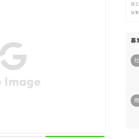
設
従
募