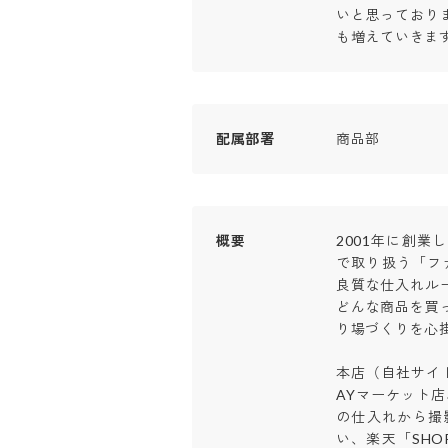
いと思っており
も増えていきま
配属部署
商品部
概要
2001年に創
で取り扱う「フ
良質な仕入れル
どんな商品を買
り場づくりを心掛け
本店（自社サイト）
AYマーケット店
の仕入れから撮
い、楽天「SHOP O