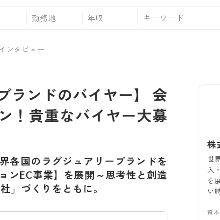
勤務地
年収
インタビュー
ブランドのバイヤー】 会
ン！貴重なバイヤー大募
株
世
界各国のラグジュアリーブランドを
入
ョンEC事業】を展開～思考性と創造
を
会社」づくりをともに。
い
資