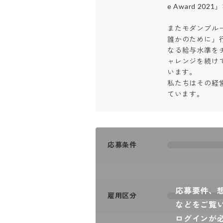
e Award 20
またモダンブル
誰かのために」
なる給与水準を
ャレンジを続け
います。

私たちはその経
ています。
応募条件
応募要件、
雇用区分
などをご覧
ログインが