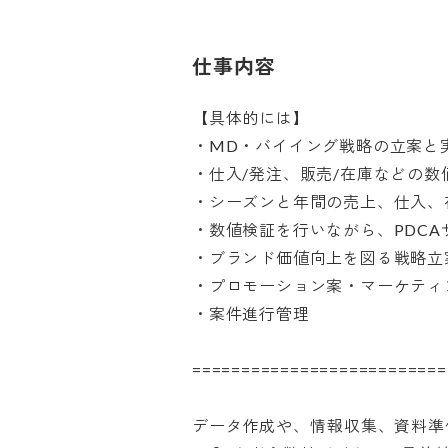
仕事内容
【具体的には】

・MD・バイイング戦略の立案と実施
・仕入/発注、販売/在庫などの数値
・シーズンと年間の売上、仕入、在
・数値検証を行いながら、PDCAサ
・ブランド価値向上を図る戦略立案
・プロモーション案・マーケティン
・案件進行管理

============================
データ作成や、情報収集、資料準