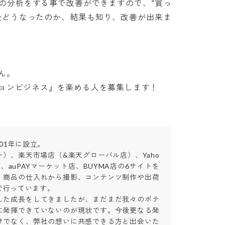
の分析をする事で改善ができますので、”買っ
後どうなったのか、結果も知り、改善が出来ま


ョンビジネス』を楽める人を募集します！
1年に設立。

）、楽天市場店（&楽天グローバル店）、Yaho
n店、auPAYマーケット店、BUYMA店の6サイトを
、商品の仕入れから撮影、コンテンツ制作や出荷
行っています。

した成長をしてきましたが、まだまだ我々のポテ
に発揮できていないのが現状です。今後更なる発
けでなく、弊社の想いに共感できる方と出会いた