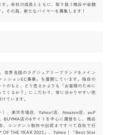
ます。会社の成長とともに、取り扱う商品や金額
す。その為、新たなバイヤーを募集します！
業し、世界各国のラグジュアリーブランドをメイン
ァッションEC事業」を展開しています。独自の
ートのもと、どう売るかよりも「お客様のために
ってくるか？」にこだわり、常に分かりやすい売
ています。

、楽天市場店、Yahoo!店、Amazon店、auP
、BUYMA店の6サイトを中心に運営をし、商品
影、コンテンツ制作や出荷まですべて自社で行
F THE YEAR 2021」、Yahoo！「Best Stor