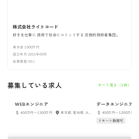
株式会社ライトコード
好きを仕事に 技術で社会にコミットする 圧倒的技術者集団。
資本金
1000万円
設立年月
2011年09月
従業員数
50
人
募集している求人
すべて見る（
5
件）
WEBエンジニア
データエンジニア
400万円〜1200万円
東京都, 愛知県, 大阪府, 福岡県, フルリモート
400万円〜1200万円
リモート勤務可