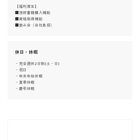
【福利厚生】

■技術書籍購入補助

■資格取得補助

■飲み会（会社負担）﻿
休日・休暇
・完全週休2日制(土・日) 

・祝日

・年末年始休暇

・夏季休暇

・慶弔休暇