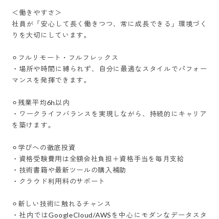
＜働きやすさ＞

社員が「安心して長く働きつつ、常に成長できる」環境づく
りを大切にしています。

⚪︎フルリモート・フルフレックス

・場所や時間に縛られず、自分に最適なスタイルでパフォー
マンスを発揮できます。

⚪︎残業平均6h以内

・ワークライフバランスを実現しながら、持続的にキャリア
を築けます。

⚪︎学びへの徹底投資

・資格受験費用は全額会社負担＋資格手当を毎月支給

・技術書籍や最新ツールの購入補助

・クラウド利用料のサポート

⚪︎新しい技術に触れるチャンス

・社内ではGoogleCloud/AWSを中心にモダンなデータスタ