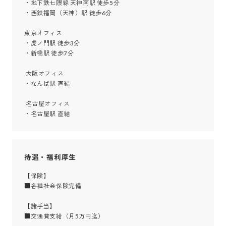
・地下鉄七隈線 天神南駅 徒歩5分

・西鉄福岡（天神）駅 徒歩6分

東京オフィス	

・虎ノ門駅 徒歩3分

・新橋駅 徒歩7分

 大阪オフィス

・なんば駅 直結

 名古屋オフィス

・名古屋駅 直結
待遇・福利厚生
【保険】

■各種社会保険完備

【諸手当】

■交通費支給（月5万円迄）
