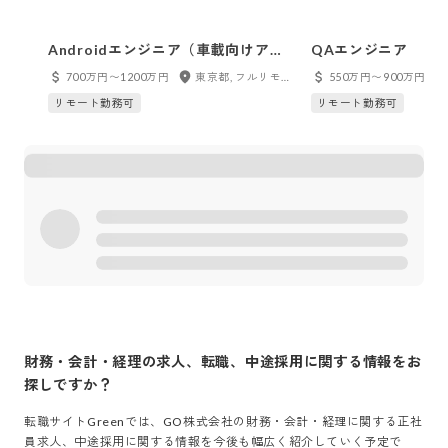
Androidエンジニア（車載向けアプ
QAエンジニア
リ）
700万円〜1200万円
東京都, フルリモート
550万円〜900万円
リモート勤務可
リモート勤務可
財務・会計・経理
の求人、転職、中途採用に関する情報をお
探しですか？
転職サイトGreenでは、
GO株式会社
の
財務・会計・経理
に関する正社
員求人、中途採用に関する情報を今後も幅広く紹介していく予定で