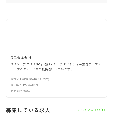
GO株式会社
タクシーアプリ『GO』を始めとしたモビリティ産業をアップデ
ートするITサービスの提供を行っています。
資本金
1億円(2024年6月現在)
設立年月
1977年08月
従業員数
600
人
募集している求人
すべて見る（
11
件）