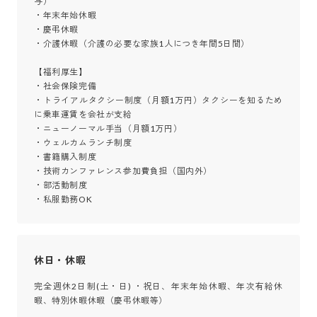
与）

・年末年始休暇

・慶弔休暇

・介護休暇（介護の必要な家族1人につき年間5日間）

【福利厚生】

・社会保険完備

・トライアルタクシー制度（月額1万円）タクシーを知るため
に乗車運賃を会社が支給

・ニューノーマル手当（月額1万円）

・ウェルカムランチ制度

・書籍購入制度

・技術カンファレンス参加費負担（国内外）

・部活動制度

・私服勤務OK
休日・休暇
完全週休2日制(土・日) ・祝日、年末年始休暇、年次有給休
暇、特別休暇休暇（慶弔休暇等）