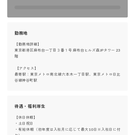
勤務地
【勤務地詳細】

東京都港区麻布台一丁目３番１号 麻布台ヒルズ森JPタワー 23
階

 【アクセス】

最寄駅：東京メトロ南北線六本木一丁目駅、東京メトロ日比
谷線神谷町駅
待遇・福利厚生
【休日休暇】

・土日祝日

・有給休暇（初年度は入社月に応じて最大10日※入社日に付