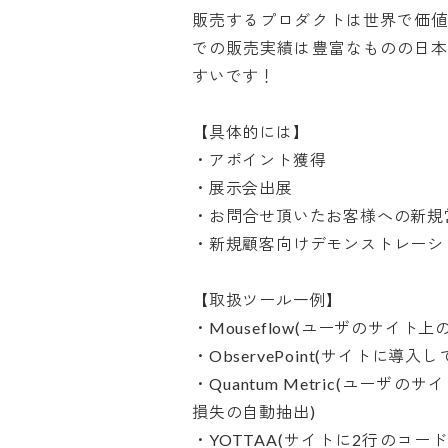
販売するプロダクトは世界で価
での販売実績は豊富なものの日
すいです！

【具体的には】

・アポイント獲得

・展示会出展

・お問合せ頂いたお客様への新規営業
・新規顧客向けデモンストレーション
【取扱ツール一例】

・Mouseflow(ユーザのサイト
・ObservePoint(サイトに導入
・Quantum Metric(ユ
損失の自動抽出)

・YOTTAA(サイトに2行のコ