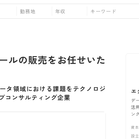
勤務地
年収
ールの販売をお任せいた
ータ領域における課題をテクノロジ
エ
プコンサルティング企業
デ
活
ン
資
設