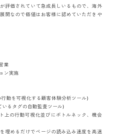
値が評価されていて急成長しいるもので、海外
本展開なので価値はお客様に認めていただきや


実施

上の行動を可視化する顧客体験分析ツール)

しているタグの自動監査ツール)

ーザのサイト上の行動可視化並びにボトルネック、機会
ードを埋めるだけでページの読み込み速度を高速