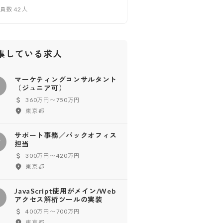
業員数
42
人
集している求人
マーケティングコンサルタント
マ
（ジュニア可）
360万円〜750万円
東京都
サポート事務／バックオフィス
サ
担当
300万円〜420万円
東京都
JavaScript使用がメイン/Web
アクセス解析ツールの実装
400万円〜700万円
東京都