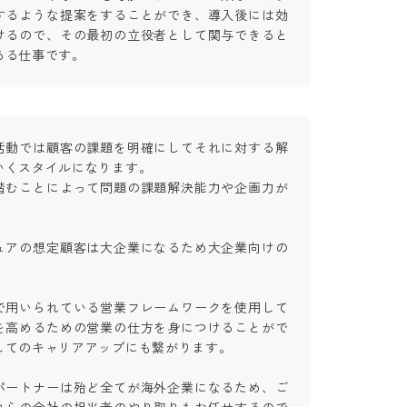
するような提案をすることができ、導入後には効
けるので、その最初の立役者として関与できると
ある仕事です。
活動では顧客の課題を明確にしてそれに対する解
くスタイルになります。

踏むことによって問題の課題解決能力や企画力が
ュアの想定顧客は大企業になるため大企業向けの

で用いられている営業フレームワークを使用して
を高めるための営業の仕方を身につけることがで
てのキャリアアップにも繋がります。

パートナーは殆ど全てが海外企業になるため、ご