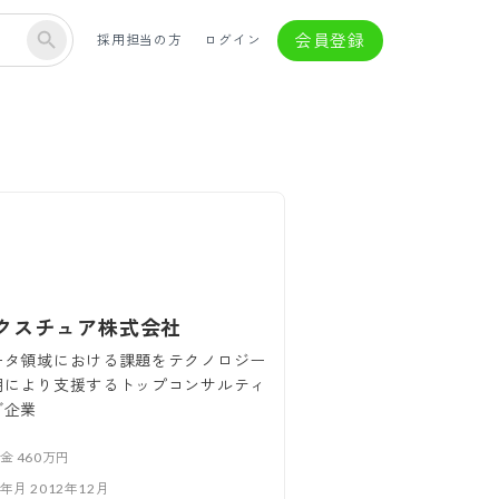
会員登録
採用担当の方
ログイン
クスチュア株式会社
ータ領域における課題をテクノロジー
用により支援するトップコンサルティ
グ企業
本金
460万円
立年月
2012年12月