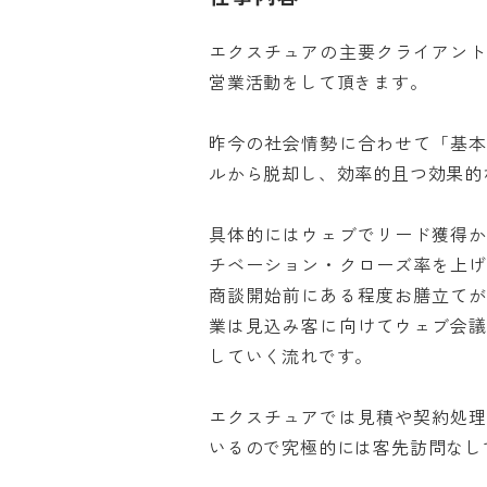
エクスチュアの主要クライアン
営業活動をして頂きます。

昨今の社会情勢に合わせて「基
ルから脱却し、効率的且つ効果的な
具体的にはウェブでリード獲得
チベーション・クローズ率を上
商談開始前にある程度お膳立て
業は見込み客に向けてウェブ会
していく流れです。

エクスチュアでは見積や契約処
いるので究極的には客先訪問なしで