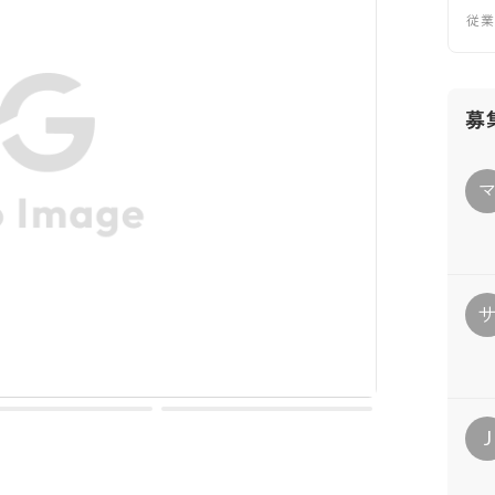
従
募
J
拓