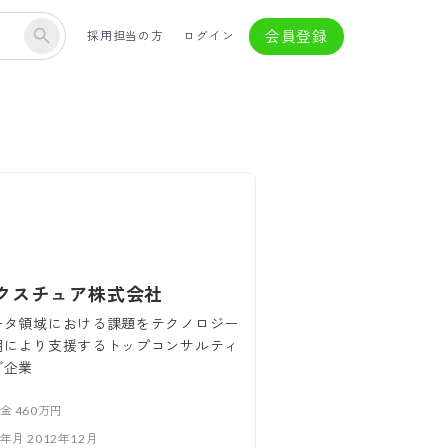
会員登録
採用担当の方
ログイン
クスチュア株式会社
ータ領域における課題をテクノロジー
用により支援するトップコンサルティ
グ企業
本金
460万円
立年月
2012年12月