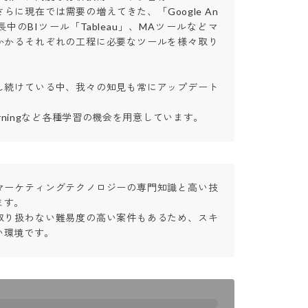
らに現在では需要の増えてきた、「Google An
急成長中のBIツール「Tableau」、MAツールなどマ
かかるそれぞれの工程に必要なツールを様々取り

し続けている中、我々の知見も常にアップデート
arningなど各種学習の機会を用意しています。
マーケティングテクノロジーの専門知識と高い技
。

取り扱わない難易度の高い案件もあるため、スキ
い環境です。