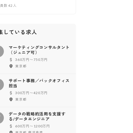
業員数
42
人
集している求人
マーケティングコンサルタント
マ
（ジュニア可）
360万円〜750万円
東京都
サポート事務／バックオフィス
サ
担当
300万円〜420万円
東京都
データの戦略的活用を支援す
デ
る/データエンジニア
600万円〜1200万円
東京都, 鹿児島県