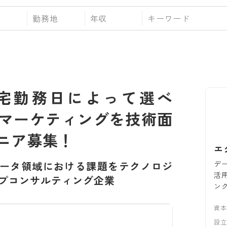
勤務地
年収
在宅勤務日によって選べ
マーケティングを技術面
ニア募集！
エ
デ
ータ領域における課題をテクノロジ
活
プコンサルティング企業
ン
資
設