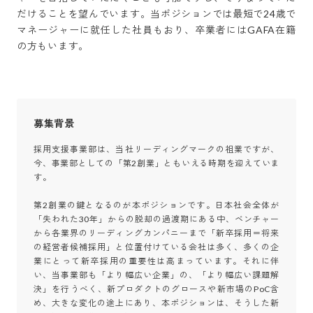
だけることを望んでいます。当ポジションでは最短で24歳で
マネージャーに就任した社員もおり、卒業者にはGAFA在籍
の方もいます。
募集背景
採用支援事業部は、当社リーディングマークの祖業ですが、
今、事業部としての「第2創業」ともいえる時期を迎えていま
す。

第2創業の鍵となるのが本ポジションです。日本社会全体が
「失われた30年」からの脱却の過渡期にある中、ベンチャー
から各業界のリーディングカンパニーまで「新卒採用＝将来
の経営者候補採用」と位置付けている会社は多く、多くの企
業にとって新卒採用の重要性は高まっています。それに伴
い、当事業部も「より幅広い企業」の、「より幅広い課題解
決」を行うべく、新プロダクトのグロースや新市場のPoC含
め、大きな変化の途上にあり、本ポジションは、そうした新