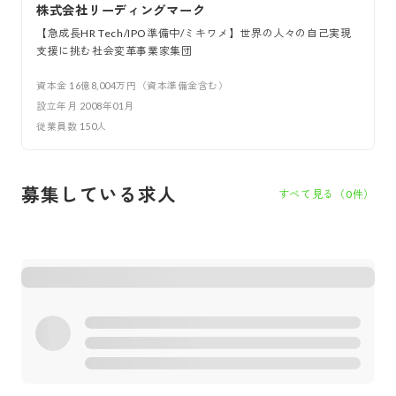
株式会社リーディングマーク
【急成長HR Tech/IPO準備中/ミキワメ】世界の人々の自己実現
支援に挑む社会変革事業家集団
資本金
16億8,004万円（資本準備金含む）
設立年月
2008年01月
従業員数
150
人
募集している求人
すべて見る（
0
件）