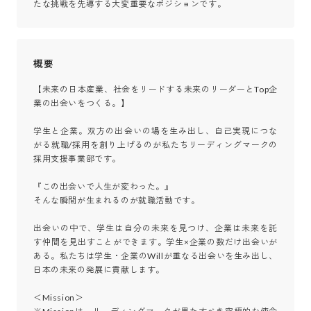
たな挑戦を先導する大変重要なポジションです。
概要
【未来の日本産業、社会をリードする未来のリーダーとTop企
業の出会いをつくる。】

学生と企業。双方の出会いの場を生み出し、自己実現につな
がる就職/採用を創り上げるのが私たちリーディングマークの
採用支援事業部です。

『この出会いで人生が変わった。』

そんな瞬間が生まれるのが就職活動です。

出会いの中で、学生は自分の未来を見つけ、企業は未来を託
す仲間を見出すことができます。学生×企業の数だけ出会いが
ある。私たちは学生・企業のWillが重なる出会いを生み出し、
日本の未来の発展に貢献します。

＜Mission＞
