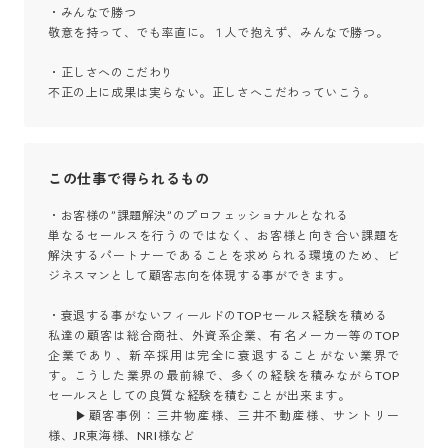
・みんなで勝つ

敬意を持って、でも率直に。１人で抱えず、みんなで勝つ。

・正しさへのこだわり

不正の上に成果は実らない。正しさへこだわっていこう。
この仕事で得られるもの
・お客様の”課題解決”のプロフェッショナルとなれる

単なるセールスを行うのではなく、お客様と向き合い課題を
解決するパートナーであることを求められる環境のため、ビ
ジネスマンとして顧客志向を体現する事ができます。

・衰退する事がないフィールドのTOPセールス経験を積める

私達の顧客は総合商社、外資系企業、有名メーカー等のTOP
企業であり、新卒採用は完全に衰退することがない業界で
す。こうした業界の最前線で、多くの経験を積みながらTOP
セールスとしての良質な経験を積むことが出来ます。

　　▶顧客事例：三井物産様、三井不動産様、サントリー
様、JR東海様、NRI様など
