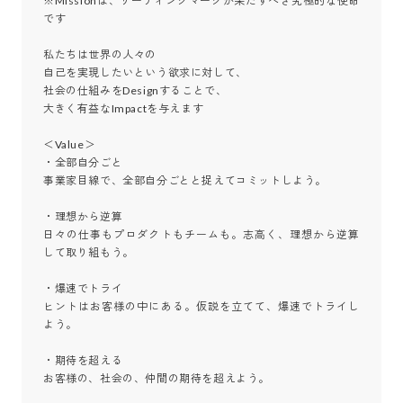
※Missionは、リーディングマークが果たすべき究極的な使命
です

私たちは世界の人々の

自己を実現したいという欲求に対して、

社会の仕組みをDesignすることで、

大きく有益なImpactを与えます

＜Value＞

・全部自分ごと

事業家目線で、全部自分ごとと捉えてコミットしよう。

・理想から逆算

日々の仕事もプロダクトもチームも。志高く、理想から逆算
して取り組もう。

・爆速でトライ

ヒントはお客様の中にある。仮説を立てて、爆速でトライし
よう。

・期待を超える

お客様の、社会の、仲間の期待を超えよう。
