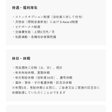
待遇・福利厚生
・ストックオプション制度（全社員に対して付与）

・月例会（原則全員参加）におけるAward制度

・ピアボーナス制度

・交通費支給：上限3万円／月

・私服通勤・各種社会保険完備
休日・休暇
・完全週休二日制（土、日）、祝日

・年末年始休暇、夏期休暇

・年次有給休暇（初年度10日）、慶弔休暇

・産休・育休・子の看護休暇・記念日休暇

※年間1日、有給休暇とは別に、ご自身又はご家族の記念日に
休暇取得していただくことができます