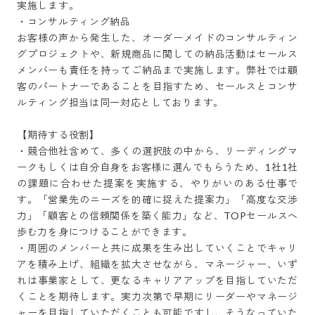
実施します。

・コンサルティング納品

お客様の声から発生した、オーダーメイドのコンサルティン
グプロジェクトや、新規商品に関しての納品活動はセールス
メンバーも責任を持ってご納品まで実施します。弊社では顧
客のパートナーであることを目指すため、セールスとコンサ
ルティング担当は同一対応としております。

【期待する役割】

・競合他社含めて、多くの選択肢の中から、リーディングマ
ークもしくは自分自身をお客様に選んでもらうため、1社1社
の課題に合わせた提案を実施する、やりがいのある仕事で
す。「営業先のニーズを的確に捉えた提案力」「高度な交渉
力」「顧客との信頼関係を築く能力」など、TOPセールスへ
歩む力を身につけることができます。

・周囲のメンバーと共に成果を生み出していくことでキャリ
アを積み上げ、組織を拡大させながら、マネージャー、いず
れは事業家として、更なるキャリアアップを目指していただ
くことを期待します。実力次第で早期にリーダーやマネージ
ャーを目指していただくことも可能ですし、そうなっていた