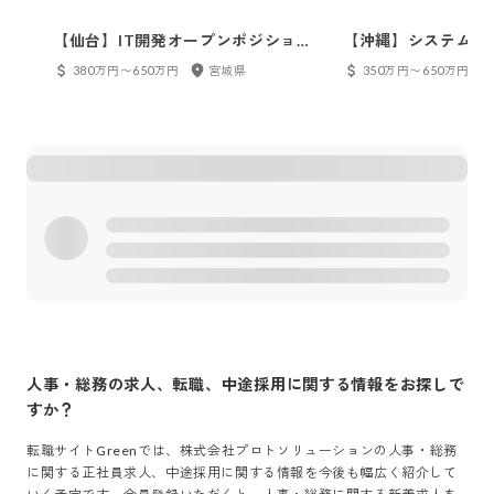
【仙台】IT開発オープンポジション
【沖縄】システムエ
（PM/ディレクション、組織づく
380万円〜650万円
宮城県
350万円〜650万円
り、サーバーサイド、スマホアプ
リ）
人事・総務
の求人、転職、中途採用に関する情報をお探しで
すか？
転職サイトGreenでは、
株式会社プロトソリューション
の
人事・総務
に関する正社員求人、中途採用に関する情報を今後も幅広く紹介して