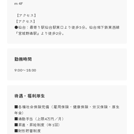
m 4F

 【アクセス】

【アクセス】

●仙台：最寄り駅仙台駅東口より徒歩5分。仙台地下鉄東西線
『宮城野通駅』より徒歩2分。
勤務時間
9:00〜18:00
待遇・福利厚生
■各種社会保険完備（雇用保険・健康保険・労災保険・厚生
年金）

■通勤手当（上限4万円／月）

■昇進・昇給制度（年1回）

■財形貯蓄制度
