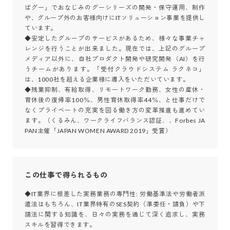
ばグー」でおなじみのグーシリーズの開発・保守運用、制作
や、グループ外のお客様向けにITソリューション事業を提供し
ています。

◆安定したグループのサービスがあるため、様々な事業チャ
レンジを行うことが出来ました。現在では、上記のグループ
メディア以外に、自社プロダクト開発や研究開発（AI）を行
うチームがあります。「受付クラウドシステム ラクネコ」
は、1000社を超える企業様に導入をいただいています。

◆残業抑制、有給取得、リモートワーク勤務、女性の産休・
育休後の復帰率100％、男性育休取得率44％、と仕事だけで
なくプライベートの充実を図る働き方の変革推進も進めてい
ます。（くるみん、ワークライフバランス認証、、Forbes JA
PAN主催「JAPAN WOMEN AWARD 2019」受賞）
この仕事で得られるもの
◆IT業界に根差した実務業務の専門性: 労働基準法や労働者派
遣法はもちろん、IT業界特有のSES契約（準委任・請負）や下
請法に関する知識を、日々の実務を通じて深く追求し、実務
スキルを習得できます。
