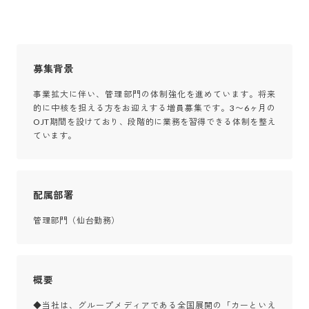
募集背景
事業拡大に伴い、管理部門の体制強化を進めています。将来
的に中核を担える方をお迎えする増員募集です。3〜6ヶ月の
OJT期間を設けており、段階的に業務を習得できる体制を整え
ています。
配属部署
管理部門（仙台勤務）
概要
◆当社は、グループメディアである全国展開の「カーといえ