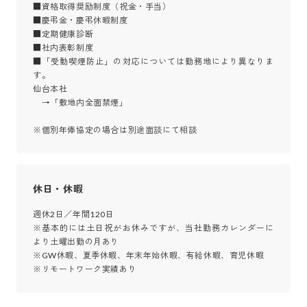
■資格取得奨励制度（祝金・手当）

■慶弔金・慶弔休暇制度

■定期健康診断

■社内表彰制度

■「受動喫煙防止」の対応については勤務地により異なりま
す。

仙台本社

　→「敷地内全面禁煙」

※個別年俸協定の場合は別途面談にて相談
休日・休暇
週休2日／年間120日

※基本的には土日祝がお休みですが、当社勤務カレンダーに
より土曜出勤の月あり

※GW休暇、夏季休暇、年末年始休暇、有給休暇、育児休暇

※リモートワーク実績あり