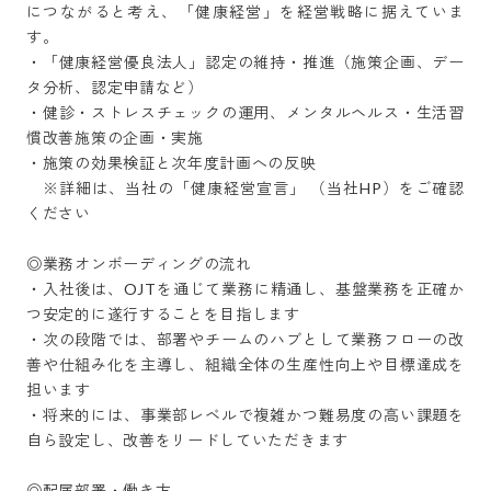
につながると考え、「健康経営」を経営戦略に据えていま
す。

・「健康経営優良法人」認定の維持・推進（施策企画、デー
タ分析、認定申請など）

・健診・ストレスチェックの運用、メンタルヘルス・生活習
慣改善施策の企画・実施

・施策の効果検証と次年度計画への反映

　※詳細は、当社の「健康経営宣言」 （当社HP）をご確認
ください

◎業務オンボーディングの流れ

・入社後は、OJTを通じて業務に精通し、基盤業務を正確か
つ安定的に遂行することを目指します

・次の段階では、部署やチームのハブとして業務フローの改
善や仕組み化を主導し、組織全体の生産性向上や目標達成を
担います

・将来的には、事業部レベルで複雑かつ難易度の高い課題を
自ら設定し、改善をリードしていただきます

◎配属部署・働き方
