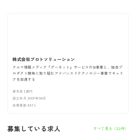
株式会社プロトソリューション
クルマ情報メディア『グーネット』サービスのSI事業と、独自プ
ロダクト開発に取り組むアドバンスドテクノロジー事業でキャリ
アを加速する
資本金
1億円
設立年月
2007年04月
従業員数
437
人
募集している求人
すべて見る（
22
件）