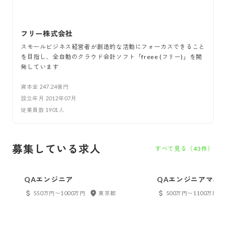
フリー株式会社
スモールビジネス経営者が創造的な活動にフォーカスできること
を目指し、全自動のクラウド会計ソフト「freee (フリー)」を開
発しています
資本金
247.24億円
設立年月
2012年07月
従業員数
1901
人
募集している求人
すべて見る（
43
件）
QAエンジニア
QAエンジニアマネ
550万円〜1000万円
東京都
500万円〜1100万円