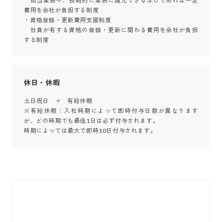
　担当業務や、長期的に業務に還元できる学びであれば一定
費用を会社が負担する制度

・資格登録・更新費用支援制度

　社員が有する資格の登録・更新に関わる費用を会社が負担
する制度
休日・休暇
土日祝日　＋　有給休暇

※有給休暇：入社時期によって即時付与日数が異なります
が、どの時期でも最低1日は必ず付与されます。

時期によっては最大で即時10日付与されます。