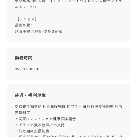
東京都品川区大崎１丁目２−２ アートヴィレッジ大崎セントラ
ルタワー21F

 【アクセス】

最寄り駅：

JR山手線 大崎駅 徒歩 3分程
勤務時間
09:30〜18:30
待遇・福利厚生
交通費全額支給 社会保険完備 住宅手当 資格取得支援制度 社内
表彰制度

・関東ITソフトウェア健康保険組合

・ドリンク飲み放題／本支給

・能力開発支援制度
