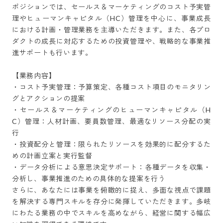
ポジションでは、セールス＆マーケティングのコスト予実管
理やヒューマンキャピタル（HC）管理を中心に、事業成長
における計画・管理業務を主導いただきます。また、各プロ
ダクトの成長に対応するための投資管理や、戦略的な事業推
進サポートも行います。

【業務内容】

・コスト予実管理：予算策定、各種コスト項目のモニタリン
グとアクションの提案

・セールス＆マーケティングのヒューマンキャピタル（H
C）管理：人材計画、要員数管理、最適なリソース分配の実
行

・投資配分と管理：限られたリソースを効果的に配分するた
めの計画立案と実行監督

・データ分析による意思決定サポート：各種データを収集・
分析し、事業推進のための具体的な提案を行う

さらに、あなたには事業を俯瞰的に捉え、多面な視点で課題
を解決する専門スキルを存分に発揮していただきます。多岐
にわたる業務の中でスキルを高めながら、経営に関する幅広