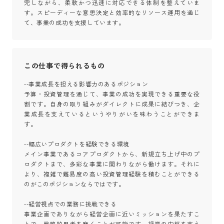
完しながら、柔軟かつ迅速に対応できる体制を整えていま
す。スピーディーな意思決定と効率的なリソース運用を通じ
て、事業の成功を支援しています。
この仕事で得られるもの
--事業成長を担える影響力のあるポジション

予算・投資管理を通じて、事業の成功を実現できる重要な役
割です。自身の取り組みがダイレクトに成果に結びつき、企
業成長を支えているというやりがいを味わうことができま
す。

--幅広いプロダクトを経験できる環境

メイン事業であるコアプロダクトから、新規立ち上げ中のプ
ロダクトまで、多彩な事業に関わりながら働けます。それに
より、複雑で難易度の高い投資管理経験を積むことができる
のがこのポジションならではです。

--経営視点での業務に挑戦できる

事業企画でありながら経営企画に近いミッションを果たすこ