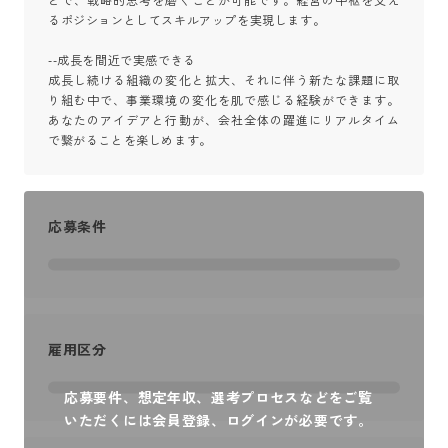
とで、戦略的思考を磨くことが可能です。経営の中枢を支え
るポジションとしてスキルアップを実現します。

--成長を間近で実感できる

成長し続ける組織の変化と拡大、それに伴う新たな課題に取
り組む中で、事業環境の変化を肌で感じる経験ができます。
あなたのアイデアと行動が、会社全体の躍進にリアルタイム
で繋がることを楽しめます。
応募条件
雇用区分
応募要件、想定年収、選考プロセスなどをご覧
いただくには会員登録、ログインが必要です。