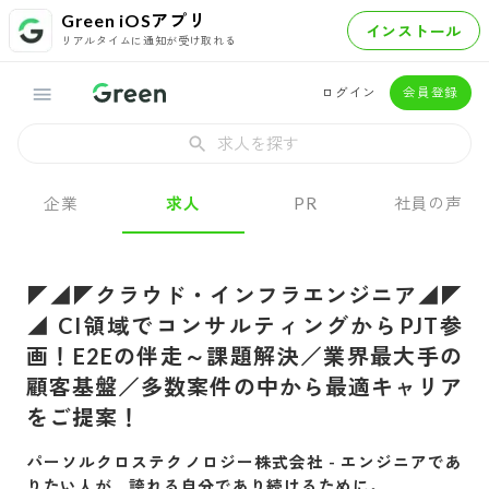
Green iOSアプリ
インストール
リアルタイムに通知が受け取れる
ログイン
会員登録
求人を探す
企業
求人
PR
社員の声
◤◢◤クラウド・インフラエンジニア◢◤
◢ CI領域でコンサルティングからPJT参
画！E2Eの伴走～課題解決／業界最大手の
顧客基盤／多数案件の中から最適キャリア
をご提案！
パーソルクロステクノロジー株式会社
-
エンジニアであ
りたい人が、誇れる自分であり続けるために。