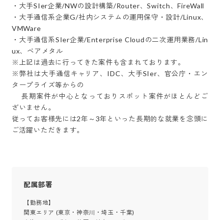
・大手SIer企業/NWの設計構築/Router、Switch、FireWall

・大手通信系企業G/社内システムの運用保守・設計/Linux、
VMWare

・大手通信系SIer企業/Enterprise Cloudの二次運用業務/Lin
ux、ベアメタル

※上記は過去に行ってきた案件も含まれております。

※弊社は大手通信キャリア、IDC、大手SIer、官公庁・エン
タープライズ等からの

　 長期案件が中心となっておりスポット案件がほとんどご
ざいません。

従ってお客様先には2年～3年といった長期的な就業を念頭に
ご活躍いただきます。
配属部署
【勤務地】

関東エリア (東京・神奈川・埼玉・千葉)
