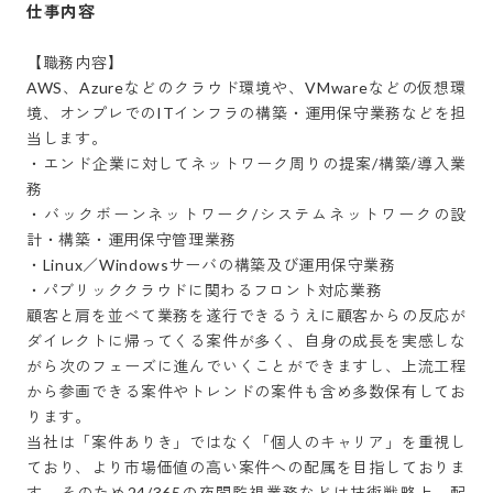
仕事内容
【職務内容】

AWS、Azureなどのクラウド環境や、VMwareなどの仮想環
境、オンプレでのITインフラの構築・運用保守業務などを担
当します。

・エンド企業に対してネットワーク周りの提案/構築/導入業
務

・バックボーンネットワーク/システムネットワークの設
計・構築・運用保守管理業務

・Linux／Windowsサーバの構築及び運用保守業務

・パブリッククラウドに関わるフロント対応業務

顧客と肩を並べて業務を遂行できるうえに顧客からの反応が
ダイレクトに帰ってくる案件が多く、自身の成長を実感しな
がら次のフェーズに進んでいくことができますし、上流工程
から参画できる案件やトレンドの案件も含め多数保有してお
ります。

当社は「案件ありき」ではなく「個人のキャリア」を重視し
ており、より市場価値の高い案件への配属を目指しておりま
す。そのため24/365の夜間監視業務などは技術戦略上、配