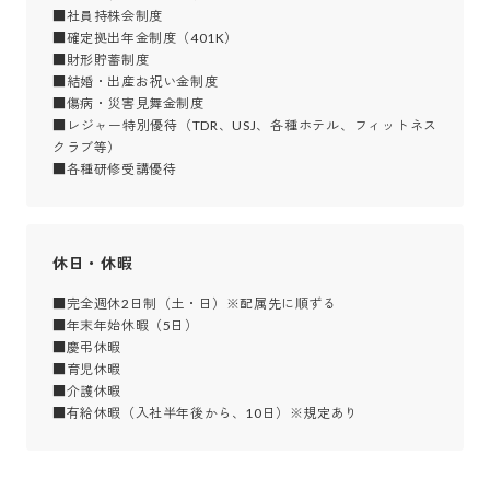
■社員持株会制度

■確定拠出年金制度（401K）

■財形貯蓄制度

■結婚・出産お祝い金制度

■傷病・災害見舞金制度

■レジャー特別優待（TDR、USJ、各種ホテル、フィットネス
クラブ等）

■各種研修受講優待
休日・休暇
■完全週休2日制（土・日）※配属先に順ずる 

■年末年始休暇（5日） 

■慶弔休暇 

■育児休暇 

■介護休暇 

■有給休暇（入社半年後から、10日）※規定あり