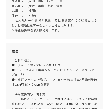
東海エリア (愛知・静岡・岐阜・三重)

関西エリア (大阪・兵庫・京都・滋賀)

九州エリア (福岡)

仙台エリア (宮城)

当社お取引先企業での就業、又は受託案件での就業となる
為、勤務地は顧客先もしくは自社となります。

※希望勤務地を最大限考慮します。
概要
【当社の魅力】

●上流から下流まで幅広い案件あり

●30～50代の入社実績多数！さらなるキャリア・スキルアッ
プが可能

●＜東証プライム上場グループ×高い有給取得率×平均残業時
間13.4時間＞でWLBを実現

【主な業務内容・働き方】

コロナ禍におけるリモート化・IT推進に伴う、システム開発領
域において、要件定義・設計・開発・運用の全工程又は一部
だけでなく、PJTを通しての課題解決やご提案をお客様へ提供