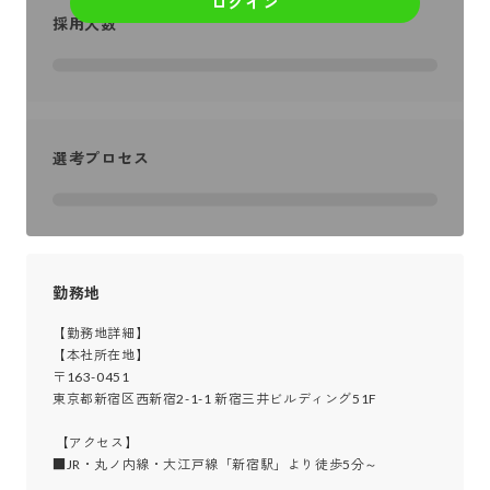
ログイン
採用人数
選考プロセス
勤務地
【勤務地詳細】

【本社所在地】

〒163-0451

東京都新宿区西新宿2-1-1 新宿三井ビルディング51F

 【アクセス】

■JR・丸ノ内線・大江戸線「新宿駅」より徒歩5分～