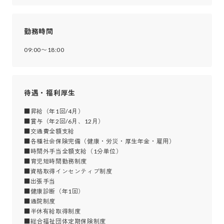
勤務時間
09:00〜18:00
待遇・福利厚生
■昇給（年1回/4月）

■賞与（年2回/6月、12月）

■交通費全額支給

■各種社会保険完備（健康・労災・厚生年金・雇用）

■時間外手当全額支給（1分単位）

■育児短時間勤務制度

■資格取得インセンティブ制度

■出張手当

■健康診断（年1回）

■通院制度

■半休有給取得制度

■総合福祉団体定期保険制度
