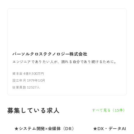
パーソルクロステクノロジー株式会社
エンジニアでありたい人が、誇れる自分であり続けるために。
資本金
4億9,500万円
設立年月
1979年10月
従業員数
12527
人
募集している求人
すべて見る（
15
件）
★システム開発×全媒体（DR）
★DX・データAI・