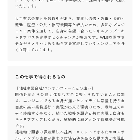
いたします。

大手有名企業と多数取引があり、業界も通信・製造・金融・
流通・医療・公共・教育機関等と幅広いため、多彩なプロジ
ェクト案件を通じて、自身の希望に合ったスキルアップ・キ
ャリアパスを実現させるチャンスが豊富です。WLBを両立さ
せながらメリハリある働き方を実現しているエンジニアも多
く在籍しております。
この仕事で得られるもの
【他社事業会社/コンサルファームとの違い】

関係各所からの協力体制も万全に整えられていることに加
え、エンジニアである自身が描いたアイデアに裁量を持ち自
由度の高い業務遂行・実現が出来る環境のため、戦略立ての
みに終始する事なく、描いた戦略を顧客と共に実現し自身も
キャリアアップしながら、継続的に顧客との関係構築が可能
です。

組織軸で顧客の課題解決へ提案・コミットできるためコンサ
ルティングの素養が備わり市場価値を高めた働き方が実現出