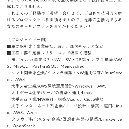
属しておりません。

これまでのご経験やご希望に合わせて、ご自身の技術力を磨
けるプロジェクトに参画頂きますので、是非ご面接内でもあ
なたのキャリアプランをお聞かせください！

【プロジェクト一例】

■主要取引先：事業会社、Sier、通信キャリアなど

■工程：要件定義～リリースまで幅広く経験

・モバイル系事業会社/NW・SV・DB等インフラ構築/AW
S、MySQL、PostgreSQL、Memcached

・ソフト開発系企業/インフラ構築・NW運用保守/LinuxServ
er、AWS

・大手SIer企業/AWS環境運用設計/Windows、AWS

・大手ゲーム企業/サーバの構築・運用/Linux

・大手SIer企業/NW設計・構築/Azure、Cisco機器

・大手インターネット系企業/サーバ設計・構築・運用/Linu
x、AWS、Azure

・クラウド特化のSIer企業/仮想化基盤の構築/LinuxServe
r、OpenStack
