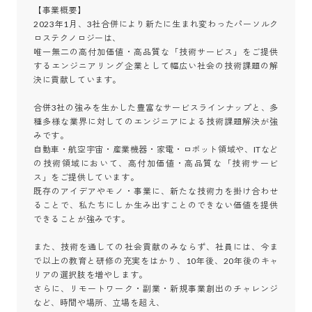
【事業概要】

2023年1月、3社合併により新たに生まれ変わったパーソルク
ロステクノロジーは、

唯一無二の高付加価値・高品質な「技術サービス」をご提供
するエンジニアリング企業として幅広い社会の技術課題の解
決に貢献しています。

合併3社の強みを生かした豊富なサービスラインナップと、多
種多様な業界に対してのエンジニアによる技術課題解決が強
みです。

自動車・航空宇宙・産業機器・家電・ロボット領域や、ITなど
の技術領域において、高付加価値・高品質な「技術サービ
ス」をご提供しています。

既存のアイデアやモノ・事業に、新たな技術力を掛け合わせ
ることで、私たちにしか生み出すことのできない価値を提供
できることが強みです。

また、技術を通しての社会貢献のみならず、社員には、今ま
で以上の教育と研修の充実をはかり、10年後、20年後のキャ
リアの選択肢を増やします。

さらに、リモートワーク・副業・新規事業創出のチャレンジ
など、時間や場所、立場を超え、
