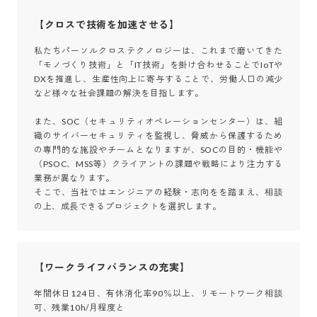
【クロスで技術を加速させる】
私たちパーソルクロステクノロジーは、これまで磨いてきた
「モノづくり技術」と「IT技術」を掛け合わせることでIoTや
DXを推進し、生産性向上に寄与することで、労働人口の減少
など様々な社会課題の解決を目指します。

また、SOC（セキュリティオペレーションセンター）は、組
織のサイバーセキュリティを監視し、脅威から保護するため
の専門的な施設やチームとなりますが、SOCの目的・機能や
（PSOC、MSS等）クライアントの課題や戦略により注力する
業務が異なります。

そこで、当社ではエンジニアの経験・志向をを踏まえ、相談
の上、成長できるプロジェクトを選択します。
【ワークライフバランスの充実】
年間休日124日、有休消化率90％以上、リモートワーク相談
可、残業10h/月程度と
