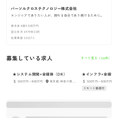
パーソルクロステクノロジー株式会社
エンジニアでありたい人が、誇れる自分であり続けるために。
資本金
4億9,500万円
設立年月
1979年10月
従業員数
12527
人
募集している求人
すべて見る（
16
件）
★システム開発×全媒体（DR）
★インフラ×全媒体（
500万円〜800万円
東京都, 神奈川県, 千葉県, 埼玉県, 愛知県, 大阪府
500万円〜800万円
リモート勤務可