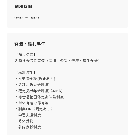
勤務時間
09:00〜18:00
待遇・福利厚生
【加入保険】

各種社会保険完備（雇用・労災・健康・厚生年金）

【福利厚生】

・交通費支給(規定あり)

・各種お祝い金制度

・確定拠出年金制度（401k）

・総合福祉団体定期保険制度

・半休有給取得可等

・副業OK（規定あり）

・学習支援制度

・時短勤務

・社内表彰制度
