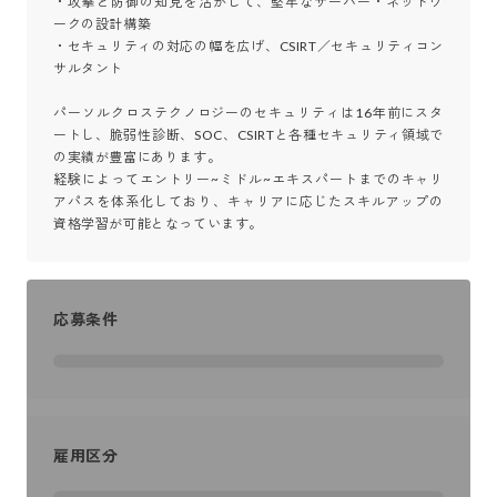
・攻撃と防御の知見を活かして、堅牢なサーバー・ネットワ
ークの設計構築

・セキュリティの対応の幅を広げ、CSIRT／セキュリティコン
サルタント

パーソルクロステクノロジーのセキュリティは16年前にスタ
ートし、脆弱性診断、SOC、CSIRTと各種セキュリティ領域で
の実績が豊富にあります。

経験によってエントリー~ミドル~エキスパートまでのキャリ
アパスを体系化しており、キャリアに応じたスキルアップの
資格学習が可能となっています。
応募条件
雇用区分