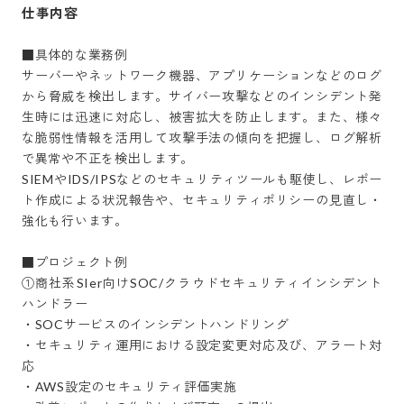
仕事内容
■具体的な業務例

サーバーやネットワーク機器、アプリケーションなどのログ
から脅威を検出します。サイバー攻撃などのインシデント発
生時には迅速に対応し、被害拡大を防止します。また、様々
な脆弱性情報を活用して攻撃手法の傾向を把握し、ログ解析
で異常や不正を検出します。

SIEMやIDS/IPSなどのセキュリティツールも駆使し、レポー
ト作成による状況報告や、セキュリティポリシーの見直し・
強化も行います。

■プロジェクト例

①商社系SIer向けSOC/クラウドセキュリティインシデント
ハンドラー

・SOCサービスのインシデントハンドリング

・セキュリティ運用における設定変更対応及び、アラート対
応

・AWS設定のセキュリティ評価実施
