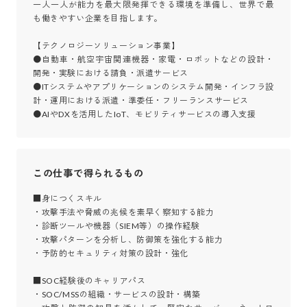
一人一人が能力を最大限発揮できる環境を準備し、世界で最
も働きやすい企業を目指します。

【テクノロジーソリューション事業】

●自動車・航空宇宙関連機器・家電・ロボットなどの設計・
開発・実験における請負・派遣サービス

●ITシステムやアプリケーションのシステム開発・インフラ設
計・運用における派遣・準委任・フリーランスサービス

●AIやDXを活用したIoT、モビリティサービスの導入支援
この仕事で得られるもの
■身につくスキル

・攻撃手法や脅威の兆候を素早く察知する能力

・診断ツールや機器（SIEM等）の操作経験

・攻撃パターンを分析し、防御策を強化する能力

・予防的セキュリティ対策の設計・強化

■SOC経験後のキャリアパス

・SOC/MSSの組織・サービスの設計・構築
