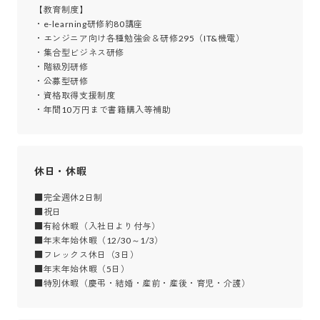
【教育制度】

・e-learning研修約80講座

・エンジニア向け各種勉強会＆研修295（IT&機電）

・集合型ビジネス研修

・階級別研修

・公募型研修

・資格取得支援制度

・年間10万円まで書籍購入等補助
休日・休暇
■完全週休2日制

■祝日

■有給休暇（入社日より付与）

■年末年始休暇（12/30～1/3）

■フレックス休日（3日）

■年末年始休暇（5日）

■特別休暇（慶弔・結婚・産前・産後・育児・介護）