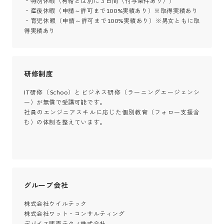
・特別休暇（有給とは別に３日間（付与条件あり））

・産後休暇（申請～許可まで100%実績あり）※取得実績あり

・育児休暇（申請～許可まで100%実績あり）※男女ともに取
得実績あり
研修制度
IT研修（Schoo）とビジネス研修（ラーニングエージェンシ
ー）が無償で受講可能です。

社員のエンジニアスキルに応じた個別教育（フォロー支援含
む）の体制を整えています。											

グループ会社
株式会社ウイルテック

株式会社ワット・コンサルティング

デバイス販売テクノ株式会社
