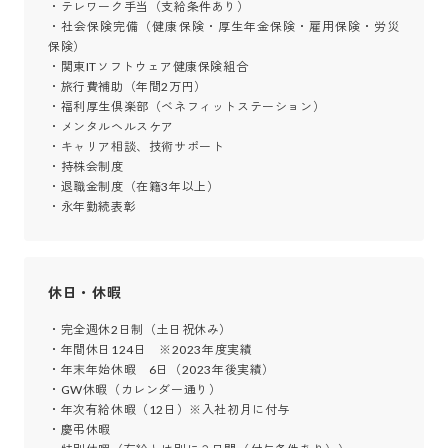
・テレワーク手当（支給条件あり）

・社会保険完備（健康保険・厚生年金保険・雇用保険・労災
保険）

・関東ITソフトウェア健康保険組合

・旅行費補助（年間2万円）

・福利厚生倶楽部（ベネフィットステーション）

・メンタルヘルスケア

・キャリア相談、技術サポート

・持株会制度

・退職金制度（在籍3年以上）

・永年勤続表彰
休日・休暇
・完全週休2日制（土日祝休み）

・年間休日124日　※2023年度実績

・年末年始休暇　6日（2023年後実績）

・GW休暇（カレンダー通り）

・年次有給休暇（12日）※入社初月に付与

・慶弔休暇
