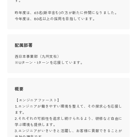
す。

昨年度は、65名(新卒含む)の方が新たに仲間になりました。

今年度は、80名以上の採用を目指しています。
配属部署
西日本事業部（九州支社）

※Uターン・Iターンを応援しています。
概要
【エンジニアファースト】

1.エンジニアが働きやすい環境を整えて、その探求心を応援し
ます。

2.それぞれの可能性を追求し続けられるよう、研修など自由に
学ぶ環境も提供します。

3.エンジニアがいきいきと活躍し、お客様に貢献できることが
当社の理念です。
