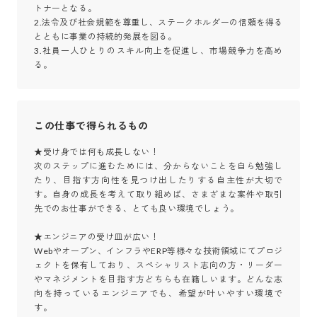
トナーとなる。

2.法令及び社会規範を尊重し、ステークホルダーの信頼を得る
とともに事業の持続的発展を図る。

3.社員一人ひとりのスキル向上を促進し、市場競争力を高め
る。
この仕事で得られるもの
★受け身では何も成長しない！  

次のステップに進むためには、分からないことを自ら勉強し
たり、目指す方向性を見つけ出したりする自主性が大切で
す。自身の成長を考えて取り組めば、さまざまな案件や取引
先でのお仕事ができる、とても良い環境でしょう。

★エンジニアの受け皿が広い！ 

Webやオープン、インフラやERP等様々な技術領域にてプロジ
ェクトを保有しており、スペシャリスト志向の方・リーダー
やマネジメントを目指す方どちらも在籍しいます。どんな志
向を持っているエンジニアでも、希望が叶いやすい環境で
す。
