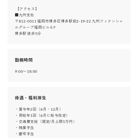
 【アクセス】

■九州支社

〒812-0011 福岡市博多区博多駅前2-19-22 九州フィナンシャ
ルグループ福岡ビル６F

博多駅 徒歩5分
勤務時間
9:00〜18:00
待遇・福利厚生
・賞与年2回（6月・12月）

・昇給年1回（6月に給与改定）

・交通費支給（規定/月上限5万円）

・残業手当

・慶弔手当
