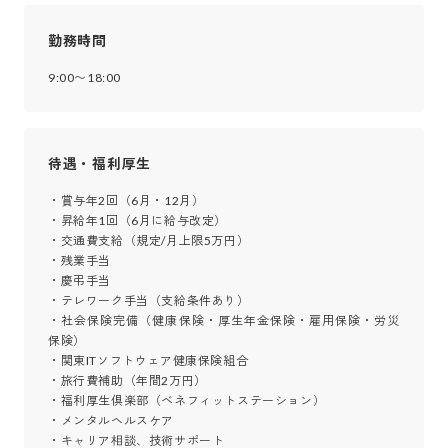
勤務時間
9:00〜18:00
待遇・福利厚生
・賞与年2回（6月・12月）

・昇給年1回（6月に給与改定）

・交通費支給（規定/月上限5万円）

・残業手当

・慶弔手当

・テレワーク手当（支給条件あり）

・社会保険完備（健康保険・厚生年金保険・雇用保険・労災
保険）

・関東ITソフトウェア健康保険組合

・旅行費補助（年間2万円）

・福利厚生倶楽部（ベネフィットステーション）

・メンタルヘルスケア

・キャリア相談、技術サポート
