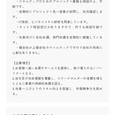
　・スキルアップのためのプロジェクト異動も相談の上、可
能です。

　・定期的にプロジェクト先へ営業が訪問し、状況確認しま
す。

　・IT技術、ビジネススキル研修を用意しています。

　・キャリア相談窓口がありますので、何でも相談可能で
す。

　・社員向けに全社会議、部門会議を定期的に開催していま
す。

　・親会社が上場会社のウイルテックですので会社の将来に
心配はありません。

【企業理念】

1.お客様へ高い品質のサービスを提供し、掛け替えのないパー
トナーとなる。

2.法令及び社会規範を尊重し、ステークホルダーの信頼を得る
とともに事業の持続的発展を図る。

3.社員一人ひとりのスキル向上を促進し、市場競争力を高め
る。