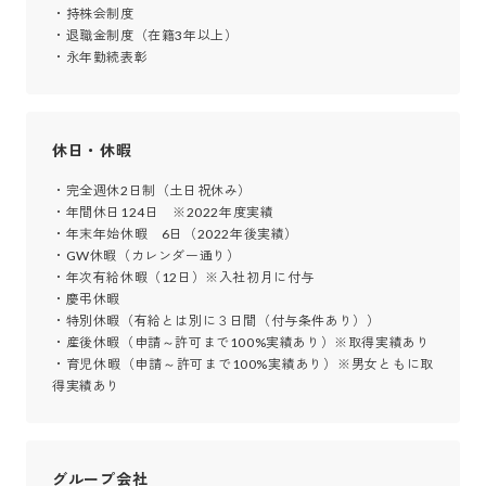
・持株会制度

・退職金制度（在籍3年以上）

・永年勤続表彰
休日・休暇
・完全週休2日制（土日祝休み）

・年間休日124日　※2022年度実績

・年末年始休暇　6日（2022年後実績）

・GW休暇（カレンダー通り）

・年次有給休暇（12日）※入社初月に付与

・慶弔休暇

・特別休暇（有給とは別に３日間（付与条件あり））

・産後休暇（申請～許可まで100%実績あり）※取得実績あり

・育児休暇（申請～許可まで100%実績あり）※男女ともに取
得実績あり
グループ会社