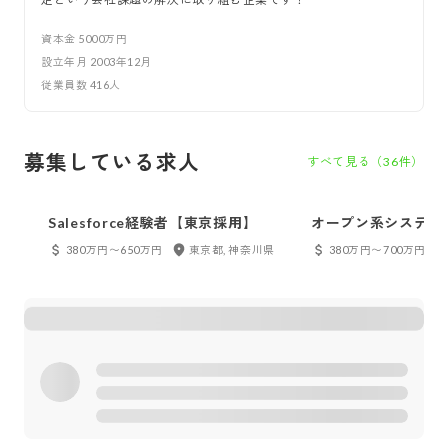
資本金
5000万円
設立年月
2003年12月
従業員数
416
人
募集している求人
すべて見る（
36
件）
Salesforce経験者【東京採用】
オープン系システム
【関西】
380万円〜650万円
東京都, 神奈川県
380万円〜700万円