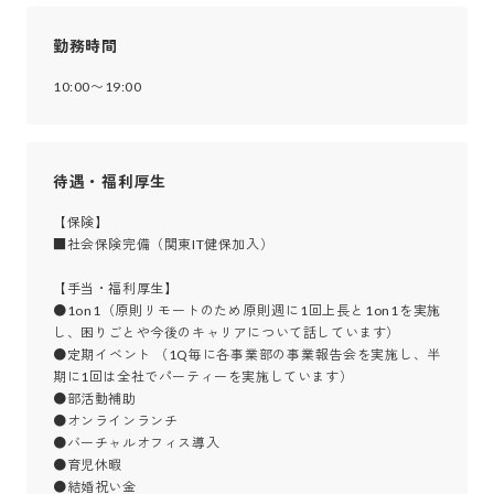
勤務時間
10:00〜19:00
待遇・福利厚生
【保険】

■社会保険完備（関東IT健保加入）

【手当・福利厚生】

●1on1（原則リモートのため原則週に1回上長と1on1を実施
し、困りごとや今後のキャリアについて話しています）

●定期イベント （1Q毎に各事業部の事業報告会を実施し、半
期に1回は全社でパーティーを実施しています）

●部活動補助

●オンラインランチ 

●バーチャルオフィス導入

●育児休暇 

●結婚祝い金 
