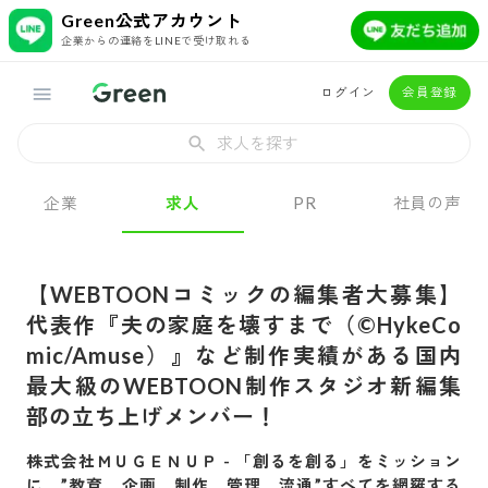
Green公式アカウント
企業からの連絡をLINEで受け取れる
ログイン
会員登録
求人を探す
企業
求人
PR
社員の声
【WEBTOONコミックの編集者大募集】
代表作『夫の家庭を壊すまで（©HykeCo
mic/Amuse）』など制作実績がある国内
最大級のWEBTOON制作スタジオ新編集
部の立ち上げメンバー！
株式会社ＭＵＧＥＮＵＰ
-
「創るを創る」をミッション
に、”教育、企画、制作、管理、流通”すべてを網羅する