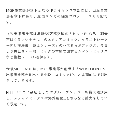
MGF事業部が傘下となるIPライセンス本部には、出版事業
部も傘下にあり、版面マンガの編集プロデュースも可能で
す。

（※出版事業部は累計55万部突破の大ヒットBL作品「副音
声はうるさい十分に」のエクレアコミック、イラストレータ
ー向け技法書「映えシリーズ」のいちあっぷブックス、今春
より異世界・一般コミックの本格展開するムゲンコミックス
など複数レーベルを保有）。

今後MUGENUPは、MGF事業部が創出するWEBTOON IP、
出版事業部が創出する小説・コミックIP、と多面的にIP創出
をしていきます。

NTTドコモ子会社としてのグループシナジーを最大限活用
し、メディアミックスや海外展開…とさらなる拡大をしてい
く予定です。