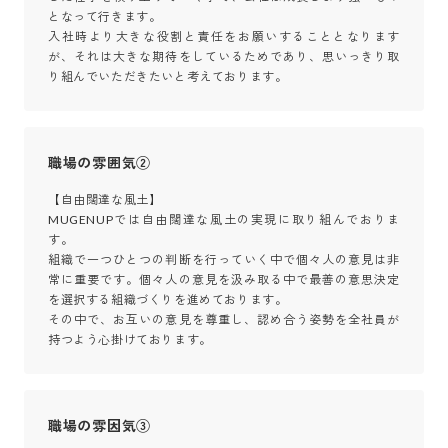
となって行きます。

入社時より大きな役割と責任をお願いすることとなります
が、それは大きな期待をしているためであり、思いっきり取
り組んでいただきたいと考えております。
職場の雰囲気②
【自由闊達な風土】

MUGENUPでは自由闊達な風土の実現に取り組んでおりま
す。

組織で一つひとつの判断を行っていく中で個々人の意見は非
常に重要です。個々人の意見を汲み取る中で最善の意思決定
を選択する組織づくりを進めております。

その中で、お互いの意見を尊重し、認め合う姿勢を全社員が
持つよう心掛けております。
職場の雰因気③