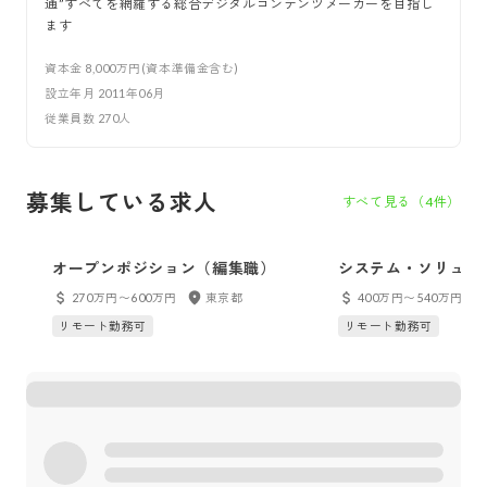
通”すべてを網羅する総合デジタルコンテンツメーカーを目指し
ます
資本金
8,000万円(資本準備金含む)
設立年月
2011年06月
従業員数
270
人
募集している求人
すべて見る（
4
件）
オープンポジション（編集職）
システム・ソリュー
CS（エンタメ業界
270万円〜600万円
東京都
400万円〜540万円
リモート勤務可
リモート勤務可