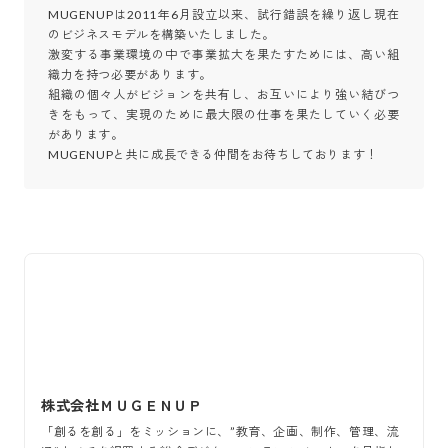
MUGENUPは2011年6月設立以来、試行錯誤を繰り返し現在
のビジネスモデルを構築いたしました。

激変する事業環境の中で事業拡大を果たすためには、高い組
織力を持つ必要があります。

組織の個々人がビジョンを共有し、お互いにより強い結びつ
きをもって、実現のために最大限の仕事を果たしていく必要
があります。

MUGENUPと共に成長できる仲間をお待ちしております！
株式会社ＭＵＧＥＮＵＰ
「創るを創る」をミッションに、”教育、企画、制作、管理、流