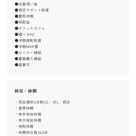
●出産祝い金 

●育児サポート制度 

●慶弔休暇

●弔慰金

●オフィスカフェ 

●選べるPC 

●半期表彰制度 

●半期MVP賞

●セミナー補助 

●書籍購入補助 

●副業可
休日・休暇
・完全週休2日制(土・日) 、祝日

・夏季休暇

・年末年始休暇

・年次有給休暇

・特別休暇

・年間休日数123日
