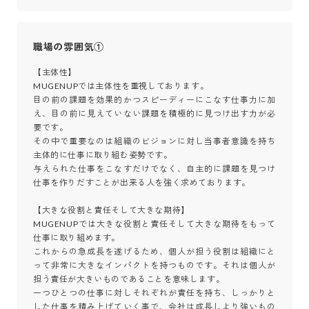
職場の雰囲気①
【主体性】

MUGENUPでは主体性を重視しております。

目の前の課題を効果的かつスピーディーにこなす仕事力に加
え、目の前に見えていない課題を積極的に見つけ出す力が必
要です。

その中で重要なのは組織のビジョンに対し当事者意識を持ち
主体的に仕事に取り組む姿勢です。

与えられた仕事をこなすだけでなく、自主的に課題を見つけ
仕事を作りだすことが出来る人を強く求めております。

【大きな役割と責任そして大きな期待】

MUGENUPでは大きな役割と責任そして大きな期待をもって
仕事に取り組めます。

これからの急成長を遂げるため、個人が担う役割は組織にと
って非常に大きなインパクトを持つものです。それは個人が
担う責任が大きいものであることを意味します。

一つひとつの仕事に対しそれぞれが責任を持ち、しっかりと
した仕事を積み上げていく事で、会社は成長しより強いもの