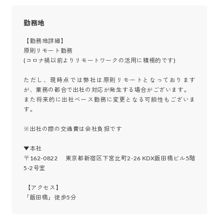
勤務地
【勤務地詳細】

原則リモート勤務

(コロナ禍以前よりリモートワークの活用に積極的です)

ただし、現時点では弊社は原則リモートとなっております
が、業務の都合で出社の対応が発生する場合がございます。

また将来的に出社ベース勤務に変更となる可能性もございま
す。

※出社の際の交通費は会社負担です

▼本社

〒162-0822 　東京都新宿区下宮比町2-26 KDX飯田橋ビル5階 
5-2号室

 【アクセス】

「飯田橋」徒歩5分