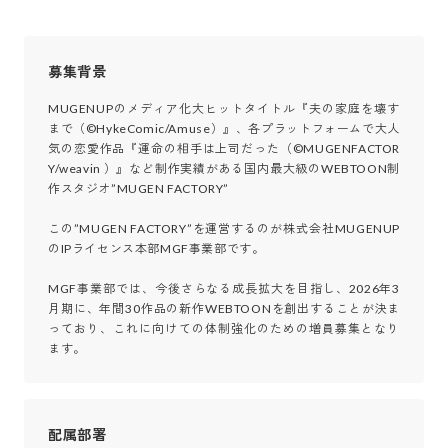
募集背景
MUGENUPのメディア化大ヒットタイトル『夫の家庭を壊す
まで（©HykeComic/Amuse）』、各プラットフォームで大人
気の恋愛作品『運命の相手は上司だった（©MUGENFACTOR
Y/weavin ）』など制作実績がある国内最大級のWEBTOON制
作スタジオ”MUGEN FACTORY”

この”MUGEN FACTORY”を運営するのが株式会社MUGENUP
のIPライセンス本部MGF事業部です。

MGF事業部では、今後さらなる成長拡大を目指し、2026年3
月期に、年間30作品の新作WEBTOONを創出することが決ま
っており、これに向けての体制強化のための増員募集となり
ます。
配属部署