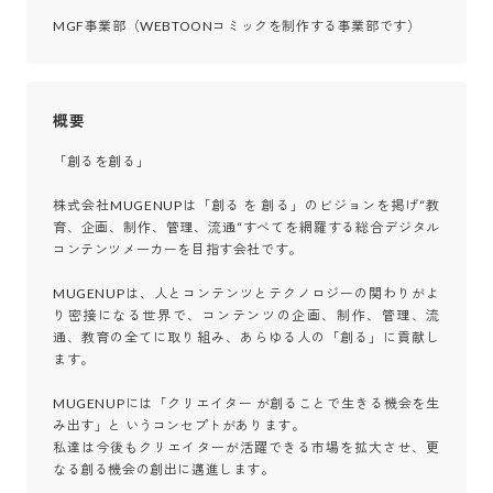
MGF事業部（WEBTOONコミックを制作する事業部です）
概要
「創るを創る」

株式会社MUGENUPは「創る を 創る」のビジョンを掲げ“教
育、企画、制作、管理、流通“すべてを網羅する総合デジタル
コンテンツメーカーを目指す会社です。

MUGENUPは、人とコンテンツとテクノロジーの関わりがよ
り密接になる世界で、コンテンツの企画、制作、管理、流
通、教育の全てに取り組み、あらゆる人の「創る」に貢献し
ます。

MUGENUPには「クリエイター が創ることで生きる機会を生
み出す」と いうコンセプトがあります。

私達は今後もクリエイターが活躍できる市場を拡大させ、更
なる創る機会の創出に邁進します。