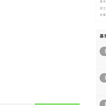
資
設
従
募