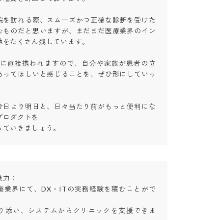
院を訪れる際、スムーズかつ正確な診断を受けた
むものだと思いますが、まだまだ医療業界のイン
をたくさん残しています。

化に直接携われますので、自分や家族が患者の立
あってほしいと感じることを、ぜひ形にしていっ
今日より明日と、日々当たり前がもっと便利にな
ロダクトを

っていきましょう。
：

療業界にて、DX・ITの実務経験を積むことがで
り添い、システムからクリニックを支援できま