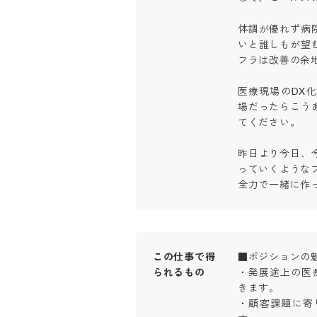
体調が優れず病
いと誰しもが望
フラは改善の余地
医療現場のDX
場だったらこう
てください。

昨日より今日、
っていくようなプ
全力で一緒に作
この仕事で得
■ポジションの魅力
られるもの
・発展途上の医
きます。

・顧客課題に寄