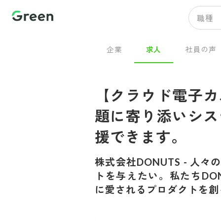
職種
企業
求人
社員の声
【クラウド電子カ
題に寄り添いシス
援できます。
株式会社DONUTS
-
人々
トを与えたい。私たちDON
に愛されるプロダクトを創