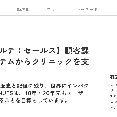
勤務地
年収
ルテ：セールス】顧客課
テムからクリニックを支
株
人
の歴史と記憶に残り、世界にインパク
ク
UTSは、10年・20年先もユーザー
1
ることを目標としています。
ロ
す