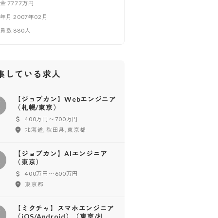
本金
7777万円
立年月
2007年02月
業員数
880
人
集している求人
【ジョブカン】Webエンジニア
【
（札幌/東京）
400万円〜700万円
北海道, 秋田県, 東京都
【ジョブカン】AIエンジニア
【
（東京）
400万円〜600万円
東京都
【ミクチャ】スマホエンジニア
【
（iOS/Android）（東京/札