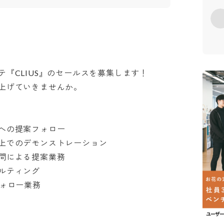
CLIUS』のセールスを募集します！

ていきませんか。

の提案フォロー

でのデモンストレーション

による提案業務

ティング

ロー業務
