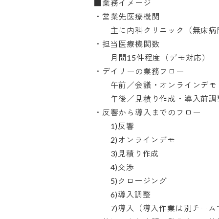
■業務イメージ

・営業先医療機関

　　主に内科クリニック（無床病院
・担当医療機関数

　　月間15件程度（デモ対応）

・デイリーの業務フロー

　　午前／会議・オンラインデモ

　　午後／見積り作成・導入前調整
・反響から導入までのフロー

　　1)反響

　　2)オンラインデモ

　　3)見積り作成

　　4)交渉

　　5)クロージング

　　6)導入調整

　　7)導入（導入作業は別チームで