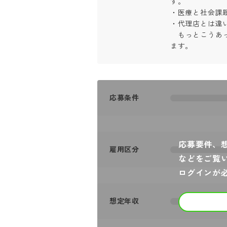
す。

・医療と社会課題
・代理店とは違い
　もっとこうあ
ます。
応募条件
応募要件、
雇用区分
などをご覧
ログインが
想定年収