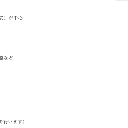
）が中心

など

行います）
