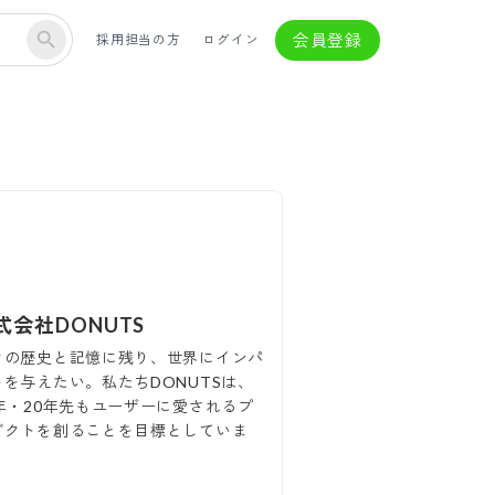
会員登録
採用担当の方
ログイン
式会社DONUTS
々の歴史と記憶に残り、世界にインパ
トを与えたい。私たちDONUTSは、
0年・20年先もユーザーに愛されるプ
ダクトを創ることを目標としていま
。