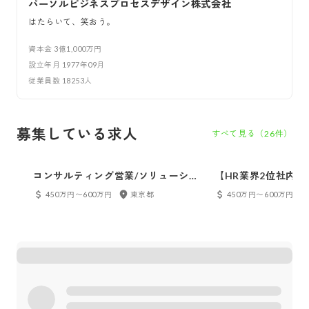
パーソルビジネスプロセスデザイン株式会社
はたらいて、笑おう。
資本金
3億1,000万円
設立年月
1977年09月
従業員数
18253
人
募集している求人
すべて見る（
26
件）
コンサルティング営業/ソリューショ
【HR業界2位社内
ン営業（セールスソリューション統
YoY300％成長】H
450万円〜600万円
東京都
450万円〜600万円
括）
ティング営業(大手担当
COMPANY