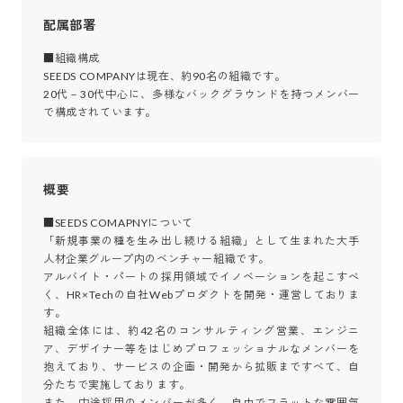
配属部署
■組織構成

SEEDS COMPANYは現在、約90名の組織です。

20代－30代中心に、多様なバックグラウンドを持つメンバー
で構成されています。
概要
■SEEDS COMAPNYについて

「新規事業の種を生み出し続ける組織」として生まれた大手
人材企業グループ内のベンチャー組織です。

アルバイト・パートの採用領域でイノベーションを起こすべ
く、HR×Techの自社Webプロダクトを開発・運営しておりま
す。

組織全体には、約42名のコンサルティング営業、エンジニ
ア、デザイナー等をはじめプロフェッショナルなメンバーを
抱えており、サービスの企画・開発から拡販まですべて、自
分たちで実施しております。

また、中途採用のメンバーが多く、自由でフラットな雰囲気