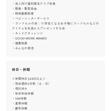
・法人向け福利厚生クラブ会員

・服装・髪型自由

・時短勤務制度

・ベビーシッターサービス

・ランドセルの会：小学生になるお子様にランドセルなどの
アイテムを社長からプレゼントする会

・キャリアチャレンジ

・GOOD WORK AWARD

・複業制度

・みんなの部活
休日・休暇
＜年間休日124日以上＞

・完全週休2日制（土・日）

・祝日休み

・年末年始休暇

・GW休暇

・夏季休暇

・慶弔休暇
