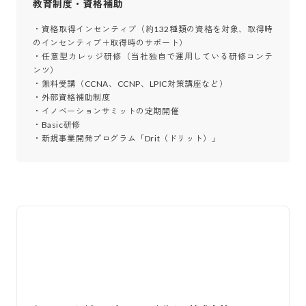
教育制度・資格補助
・資格取得インセンティブ（約132種類の資格を対象、取得時
のインセンティブ＋取得時のサポート）

・任意型カレッジ研修（当社独自で運用している研修コンテ
ンツ）

・無料受講（CCNA、CCNP、LPIC対策講座など）

・外部資格補助制度

・イノベーションサミットの定期開催

・Basic研修

・新規事業開発プログラム「Drit（ドリット）」